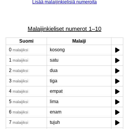
Lisää malaijinkielisiä numeroita
Malaijinkieliset numerot 1–10
Suomi
Malaiji
0
kosong
malaijiksi
1
satu
malaijiksi
2
dua
malaijiksi
3
tiga
malaijiksi
4
empat
malaijiksi
5
lima
malaijiksi
6
enam
malaijiksi
7
tujuh
malaijiksi