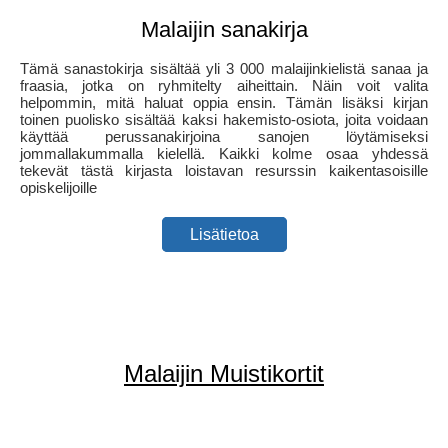
Malaijin sanakirja
Tämä sanastokirja sisältää yli 3 000 malaijinkielistä sanaa ja
fraasia, jotka on ryhmitelty aiheittain. Näin voit valita
helpommin, mitä haluat oppia ensin. Tämän lisäksi kirjan
toinen puolisko sisältää kaksi hakemisto-osiota, joita voidaan
käyttää perussanakirjoina sanojen löytämiseksi
jommallakummalla kielellä. Kaikki kolme osaa yhdessä
tekevät tästä kirjasta loistavan resurssin kaikentasoisille
opiskelijoille
Lisätietoa
Malaijin Muistikortit