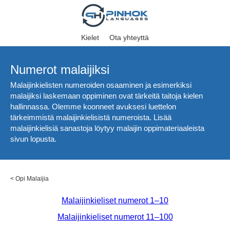
Kielet
Ota yhteyttä
Numerot malaijiksi
Malaijinkielisten numeroiden osaaminen ja esimerkiksi
malaijiksi laskemaan oppiminen ovat tärkeitä taitoja kielen
hallinnassa. Olemme koonneet avuksesi luettelon
tärkeimmistä malaijinkielisistä numeroista. Lisää
malaijinkielisiä sanastoja löytyy malaijin oppimateriaaleista
sivun lopusta.
<
Opi Malaijia
Malaijinkieliset numerot 1–10
Malaijinkieliset numerot 11–100