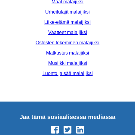
Maat malaijiksi
Urheilulajit malaijiksi
Liike-elämä malaijiksi
Vaatteet malaijiksi
Ostosten tekeminen malaijiksi
Matkustus malaijiksi
Musiikki malaijiksi
Luonto ja sää malaijiksi
Jaa tämä sosiaalisessa mediassa