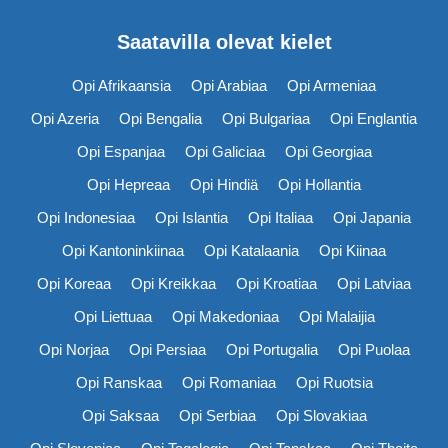
Saatavilla olevat kielet
Opi Afrikaansia
Opi Arabiaa
Opi Armeniaa
Opi Azeria
Opi Bengalia
Opi Bulgariaa
Opi Englantia
Opi Espanjaa
Opi Galiciaa
Opi Georgiaa
Opi Hepreaa
Opi Hindiä
Opi Hollantia
Opi Indonesiaa
Opi Islantia
Opi Italiaa
Opi Japania
Opi Kantoninkiinaa
Opi Katalaania
Opi Kiinaa
Opi Koreaa
Opi Kreikkaa
Opi Kroatiaa
Opi Latviaa
Opi Liettuaa
Opi Makedoniaa
Opi Malaijia
Opi Norjaa
Opi Persiaa
Opi Portugalia
Opi Puolaa
Opi Ranskaa
Opi Romaniaa
Opi Ruotsia
Opi Saksaa
Opi Serbiaa
Opi Slovakiaa