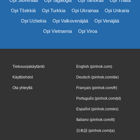
Opi Sloveniaa
Opi Tagalogia
Opi Tanskaa
Opi Thaita
Opi Tšekkiä
Opi Turkkia
Opi Ukrainaa
Opi Unkaria
Opi Uzbekia
Opi Valkovenäjää
Opi Venäjää
Opi Vietnamia
Opi Viroa
Tietosuojakäytäntö
English (pinhok.com)
Käyttöehdot
Deutsch (pinhok.com/de)
Ota yhteyttä
Français (pinhok.com/fr)
Português (pinhok.com/pt)
Español (pinhok.com/es)
Italiano (pinhok.com/it)
日本語 (pinhok.com/ja)