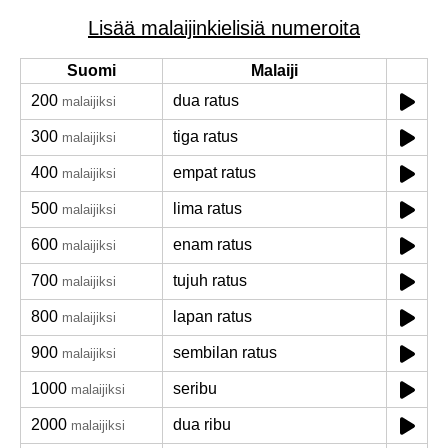
Lisää malaijinkielisiä numeroita
Suomi
Malaiji
200
dua ratus
malaijiksi
300
tiga ratus
malaijiksi
400
empat ratus
malaijiksi
500
lima ratus
malaijiksi
600
enam ratus
malaijiksi
700
tujuh ratus
malaijiksi
800
lapan ratus
malaijiksi
900
sembilan ratus
malaijiksi
1000
seribu
malaijiksi
2000
dua ribu
malaijiksi