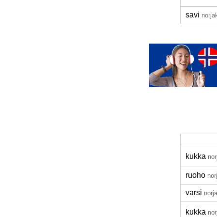
savi
norja
kukka
nor
ruoho
nor
varsi
norj
kukka
nor