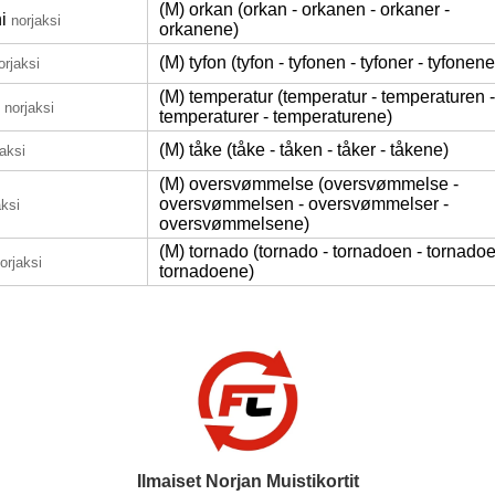
(M) orkan (orkan - orkanen - orkaner -
i
norjaksi
orkanene)
(M) tyfon (tyfon - tyfonen - tyfoner - tyfonene
orjaksi
(M) temperatur (temperatur - temperaturen -
norjaksi
temperaturer - temperaturene)
(M) tåke (tåke - tåken - tåker - tåkene)
jaksi
(M) oversvømmelse (oversvømmelse -
oversvømmelsen - oversvømmelser -
aksi
oversvømmelsene)
(M) tornado (tornado - tornadoen - tornadoe
orjaksi
tornadoene)
Ilmaiset Norjan Muistikortit