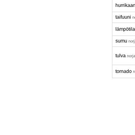
hurrikaan
taifuuni
n
lämpötila
sumu
nor
tulva
norj
tornado
n