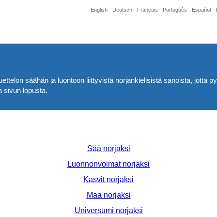
English
Deutsch
Français
Português
Español
ttelon säähän ja luontoon liittyvistä norjankielisistä sanoista, jotta
a sivun lopusta.
Sää norjaksi
Luonnonvoimat norjaksi
Kasvit norjaksi
Maa norjaksi
Universumi norjaksi