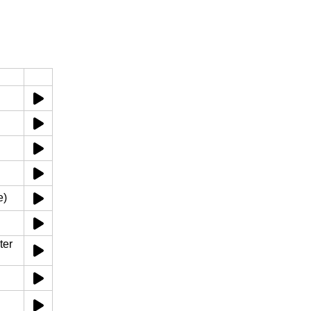
e)
ter