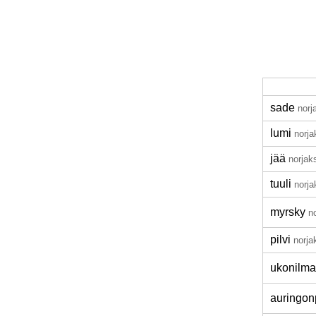
sade
norj
lumi
norja
jää
norjak
tuuli
norja
myrsky
n
pilvi
norja
ukonilma
auringon