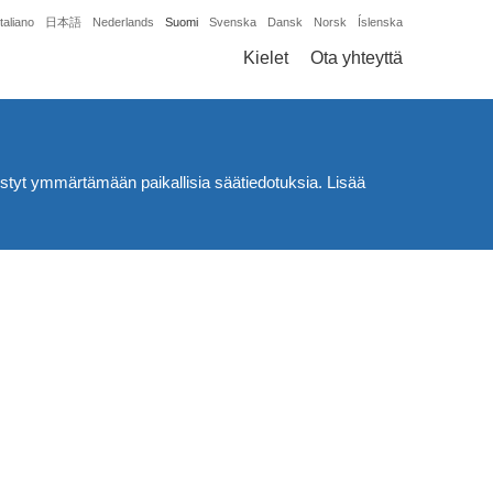
Italiano
日本語
Nederlands
Suomi
Svenska
Dansk
Norsk
Íslenska
Kielet
Ota yhteyttä
 pystyt ymmärtämään paikallisia säätiedotuksia. Lisää