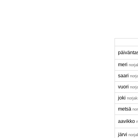
päivänta
meri
norja
saari
norj
vuori
norj
joki
norjak
metsä
nor
aavikko
n
järvi
norja