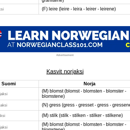
granittene)
(F) leire (leire - leira - leirer - leirene)
ksi
Advertisement
Kasvit norjaksi
Suomi
Norja
(M) blomst (blomst - blomsten - blomster -
jaksi
blomstene)
(N) gress (gress - gresset - gress - gressen
jaksi
(M) stilk (stilk - stilken - stilker - stilkene)
aksi
(M) blomst (blomst - blomsten - blomster -
jaksi
blomstene)