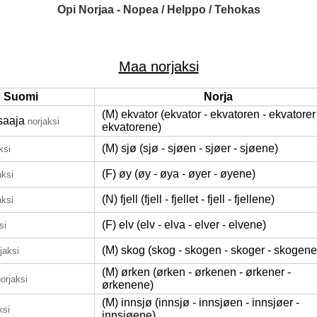
Opi Norjaa - Nopea / Helppo / Tehokas
Maa norjaksi
Suomi
Norja
(M) ekvator (ekvator - ekvatoren - ekvatorer
saaja
norjaksi
ekvatorene)
(M) sjø (sjø - sjøen - sjøer - sjøene)
ksi
(F) øy (øy - øya - øyer - øyene)
aksi
(N) fjell (fjell - fjellet - fjell - fjellene)
aksi
(F) elv (elv - elva - elver - elvene)
si
(M) skog (skog - skogen - skoger - skogene
jaksi
(M) ørken (ørken - ørkenen - ørkener -
orjaksi
ørkenene)
(M) innsjø (innsjø - innsjøen - innsjøer -
ksi
innsjøene)