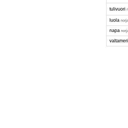
tulivuori
luola
norj
napa
norj
valtameri