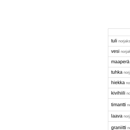
tuli
norjaks
vesi
norja
maaperä
tuhka
nor
hiekka
no
kivihiili
no
timantti
n
laava
nor
graniitti
n