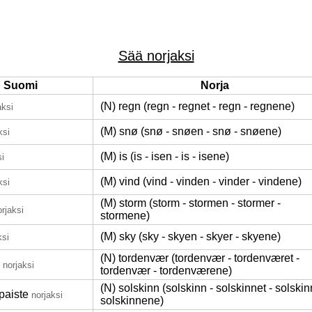
Sää norjaksi
Suomi
Norja
(N) regn (regn - regnet - regn - regnene)
aksi
(M) snø (snø - snøen - snø - snøene)
ksi
(M) is (is - isen - is - isene)
si
(M) vind (vind - vinden - vinder - vindene)
ksi
(M) storm (storm - stormen - stormer -
orjaksi
stormene)
(M) sky (sky - skyen - skyer - skyene)
ksi
(N) tordenvær (tordenvær - tordenværet -
norjaksi
tordenvær - tordenværene)
(N) solskinn (solskinn - solskinnet - solskin
paiste
norjaksi
solskinnene)