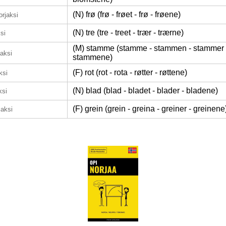
(N) frø (frø - frøet - frø - frøene)
orjaksi
(N) tre (tre - treet - trær - trærne)
si
(M) stamme (stamme - stammen - stammer 
jaksi
stammene)
(F) rot (rot - rota - røtter - røttene)
ksi
(N) blad (blad - bladet - blader - bladene)
ksi
(F) grein (grein - greina - greiner - greinene
jaksi