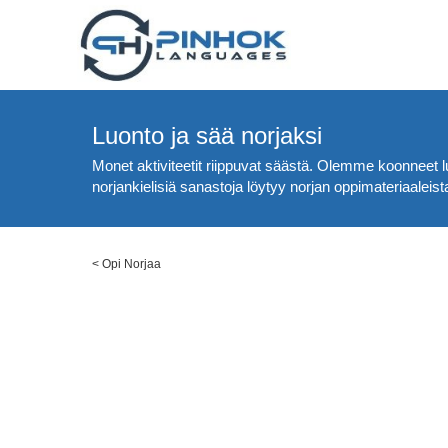
Luonto ja sää norjaksi
Monet aktiviteetit riippuvat säästä. Olemme koonneet lue
norjankielisiä sanastoja löytyy norjan oppimateriaaleist
<
Opi Norjaa