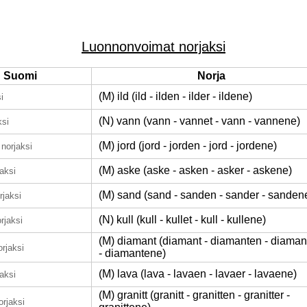
Luonnonvoimat norjaksi
Suomi
Norja
(M) ild (ild - ilden - ilder - ildene)
i
(N) vann (vann - vannet - vann - vannene)
ksi
(M) jord (jord - jorden - jord - jordene)
norjaksi
(M) aske (aske - asken - asker - askene)
jaksi
(M) sand (sand - sanden - sander - sanden
rjaksi
(N) kull (kull - kullet - kull - kullene)
rjaksi
(M) diamant (diamant - diamanten - diaman
orjaksi
- diamantene)
(M) lava (lava - lavaen - lavaer - lavaene)
jaksi
(M) granitt (granitt - granitten - granitter -
orjaksi