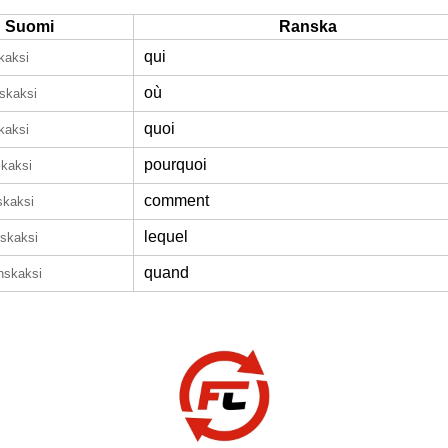
Suomi
Ranska
qui
kaksi
où
skaksi
quoi
kaksi
pourquoi
skaksi
comment
skaksi
lequel
nskaksi
quand
nskaksi