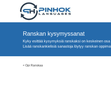
Ranskan kysymyssanat
Kyky esittää kysymyksiä ranskaksi on keskeinen osa uud
Lisää ranskankielisiä sanastoja löytyy ranskan oppimat
<
Opi Ranskaa