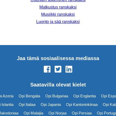
Matkustus ranskaksi
Musiikki ranskaksi
Luonto ja sää ranskaksi
Jaa tämä sosiaalisessa mediassa
Saatavilla olevat kielet
i Azeria
Opi Bengalia
Opi Bulgariaa
Opi Englantia
Opi Esp
 Islantia
Opi Italiaa
Opi Japania
Opi Kantoninkiinaa
Opi Kat
Makedoniaa
Opi Malaijia
Opi Norjaa
Opi Persiaa
Opi Portuga