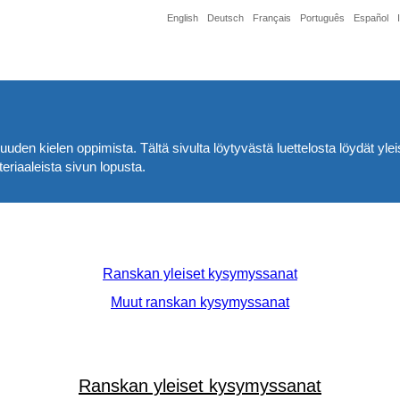
English
Deutsch
Français
Português
Español
en kielen oppimista. Tältä sivulta löytyvästä luettelosta löydät yle
eriaaleista sivun lopusta.
Ranskan yleiset kysymyssanat
Muut ranskan kysymyssanat
Ranskan yleiset kysymyssanat