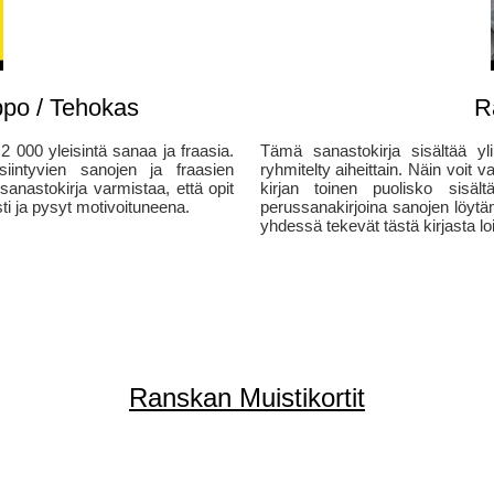
ppo / Tehokas
R
2 000 yleisintä sanaa ja fraasia.
Tämä sanastokirja sisältää yl
siintyvien sanojen ja fraasien
ryhmitelty aiheittain. Näin voit 
nastokirja varmistaa, että opit
kirjan toinen puolisko sisäl
ti ja pysyt motivoituneena.
perussanakirjoina sanojen löytä
yhdessä tekevät tästä kirjasta loi
Ranskan Muistikortit