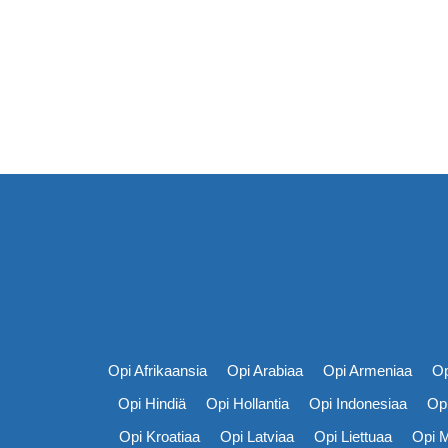
Opi Afrikaansia
Opi Arabiaa
Opi Armeniaa
Op
Opi Hindiä
Opi Hollantia
Opi Indonesiaa
Opi
Opi Kroatiaa
Opi Latviaa
Opi Liettuaa
Opi 