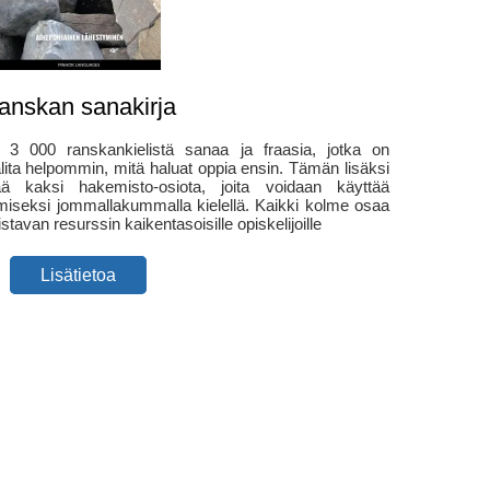
anskan sanakirja
i 3 000 ranskankielistä sanaa ja fraasia, jotka on
valita helpommin, mitä haluat oppia ensin. Tämän lisäksi
tää kaksi hakemisto-osiota, joita voidaan käyttää
miseksi jommallakummalla kielellä. Kaikki kolme osaa
stavan resurssin kaikentasoisille opiskelijoille
Lisätietoa