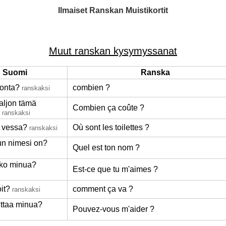
Ilmaiset Ranskan Muistikortit
Muut ranskan kysymyssanat
Suomi
Ranska
onta?
combien ?
ranskaksi
aljon tämä
Combien ça coûte ?
ranskaksi
 vessa?
Où sont les toilettes ?
ranskaksi
un nimesi on?
Quel est ton nom ?
ko minua?
Est-ce que tu m'aimes ?
it?
comment ça va ?
ranskaksi
uttaa minua?
Pouvez-vous m'aider ?