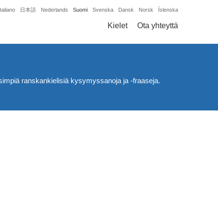
Italiano
日本語
Nederlands
Suomi
Svenska
Dansk
Norsk
Íslenska
Kielet
Ota yhteyttä
isimpiä ranskankielisiä kysymyssanoja ja -fraaseja.