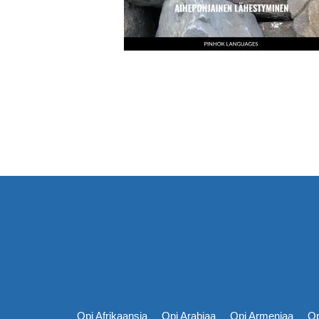
Opi Afrikaansia
Opi Arabiaa
Opi Armeniaa
Op