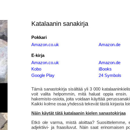
Katalaanin sanakirja
Pokkari
Amazon.co.uk
Amazon.de
E-kirja
Amazon.co.uk
Amazon.de
Kobo
iBooks
Google Play
24 Symbols
Tämä sanastokirja sisältää yli 3 000 katalaaninkielis
voit valita helpommin, mitä haluat oppia ensin. 
hakemisto-osiota, joita voidaan käyttää perussanaki
Kaikki kolme osaa yhdessä tekevät tästä kirjasta loist
Näin käytät tätä katalaanin kielen sanastokirjaa
Etkö ole varma, mistä aloittaa? Suosittelemme, e
adjektiivi- ja fraasiluvut. Näin saat erinomaisen p