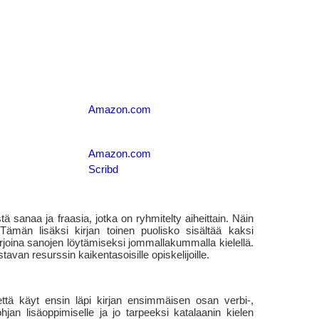
Amazon.com
Amazon.com
Scribd
tä sanaa ja fraasia, jotka on ryhmitelty aiheittain. Näin
Tämän lisäksi kirjan toinen puolisko sisältää kaksi
rjoina sanojen löytämiseksi jommallakummalla kielellä.
avan resurssin kaikentasoisille opiskelijoille.
ttä käyt ensin läpi kirjan ensimmäisen osan verbi-,
ohjan lisäoppimiselle ja jo tarpeeksi katalaanin kielen