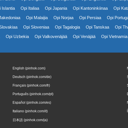
 Islantia
Opi Italiaa
Opi Japania
Opi Kantoninkiinaa
Opi Kat
Makedoniaa
Opi Malaijia
Opi Norjaa
Opi Persiaa
Opi Portuga
Slovakiaa
Opi Sloveniaa
Opi Tagalogia
Opi Tanskaa
Opi Th
Opi Uzbekia
Opi Valkovenäjää
Opi Venäjää
Opi Vietnamia
English (pinhok.com)
Deutsch (pinhok.com/de)
Français (pinhok.com/fr)
Português (pinhok.com/pt)
Español (pinhok.com/es)
Italiano (pinhok.com/it)
日本語 (pinhok.com/ja)