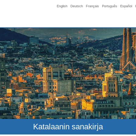
English
Deutsch
Français
Português
Español
Katalaanin sanakirja