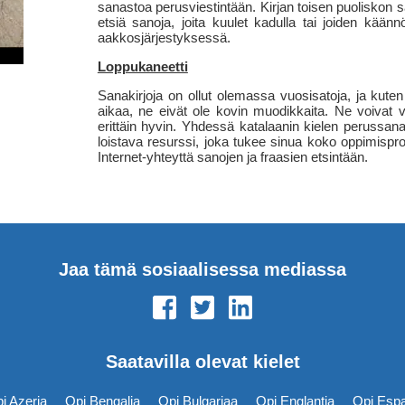
sanastoa perusviestintään. Kirjan toisen puoliskon s
etsiä sanoja, joita kuulet kadulla tai joiden kään
aakkosjärjestyksessä.
Loppukaneetti
Sanakirjoja on ollut olemassa vuosisatoja, ja kuten
aikaa, ne eivät ole kovin muodikkaita. Ne voivat va
erittäin hyvin. Yhdessä katalaanin kielen perussan
loistava resurssi, joka tukee sinua koko oppimispro
Internet-yhteyttä sanojen ja fraasien etsintään.
Jaa tämä sosiaalisessa mediassa
Saatavilla olevat kielet
i Azeria
Opi Bengalia
Opi Bulgariaa
Opi Englantia
Opi Esp