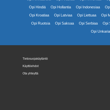
Opi Hindiä
Opi Hollantia
Opi Indonesiaa
Opi
Opi Kroatiaa
Opi Latviaa
Opi Liettuaa
Opi 
Opi Ruotsia
Opi Saksaa
Opi Serbiaa
Opi 
Opi Unkaria
Tietosuojakäytäntö
Käyttöehdot
Ota yhteyttä