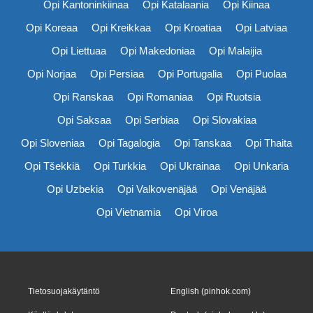
Opi Kantoninkiinaa
Opi Katalaania
Opi Kiinaa
Opi Koreaa
Opi Kreikkaa
Opi Kroatiaa
Opi Latviaa
Opi Liettuaa
Opi Makedoniaa
Opi Malaijia
Opi Norjaa
Opi Persiaa
Opi Portugalia
Opi Puolaa
Opi Ranskaa
Opi Romaniaa
Opi Ruotsia
Opi Saksaa
Opi Serbiaa
Opi Slovakiaa
Opi Sloveniaa
Opi Tagalogia
Opi Tanskaa
Opi Thaita
Opi Tšekkiä
Opi Turkkia
Opi Ukrainaa
Opi Unkaria
Opi Uzbekia
Opi Valkovenäjää
Opi Venäjää
Opi Vietnamia
Opi Viroa
Tietosuojakäytäntö
English (pinhok.com)