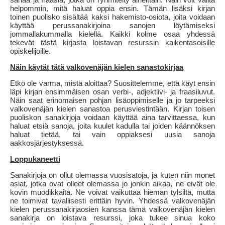
helpommin, mitä haluat oppia ensin. Tämän lisäksi kirjan
toinen puolisko sisältää kaksi hakemisto-osiota, joita voidaan
käyttää perussanakirjoina sanojen löytämiseksi
jommallakummalla kielellä. Kaikki kolme osaa yhdessä
tekevät tästä kirjasta loistavan resurssin kaikentasoisille
opiskelijoille.
Näin käytät tätä valkovenäjän kielen sanastokirjaa
Etkö ole varma, mistä aloittaa? Suosittelemme, että käyt ensin
läpi kirjan ensimmäisen osan verbi-, adjektiivi- ja fraasiluvut.
Näin saat erinomaisen pohjan lisäoppimiselle ja jo tarpeeksi
valkovenäjän kielen sanastoa perusviestintään. Kirjan toisen
puoliskon sanakirjoja voidaan käyttää aina tarvittaessa, kun
haluat etsiä sanoja, joita kuulet kadulla tai joiden käännöksen
haluat tietää, tai vain oppiaksesi uusia sanoja
aakkosjärjestyksessä.
Loppukaneetti
Sanakirjoja on ollut olemassa vuosisatoja, ja kuten niin monet
asiat, jotka ovat olleet olemassa jo jonkin aikaa, ne eivät ole
kovin muodikkaita. Ne voivat vaikuttaa hieman tylsiltä, mutta
ne toimivat tavallisesti erittäin hyvin. Yhdessä valkovenäjän
kielen perussanakirjaosien kanssa tämä valkovenäjän kielen
sanakirja on loistava resurssi, joka tukee sinua koko