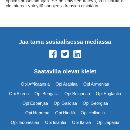
oppimisprosessin ajan. Se on erityisen kätevä, kun sinulla ei
ole Internet-yhteyttä sanojen ja fraasien etsintään.
Jaa tämä sosiaalisessa mediassa
Saatavilla olevat kielet
Opi Afrikaansia
Opi Arabiaa
Opi Armeniaa
Opi Azeria
Opi Bengalia
Opi Bulgariaa
Opi Englantia
Opi Espanjaa
Opi Galiciaa
Opi Georgiaa
Opi Hepreaa
Opi Hindiä
Opi Hollantia
Opi Indonesiaa
Opi Islantia
Opi Italiaa
Opi Japania