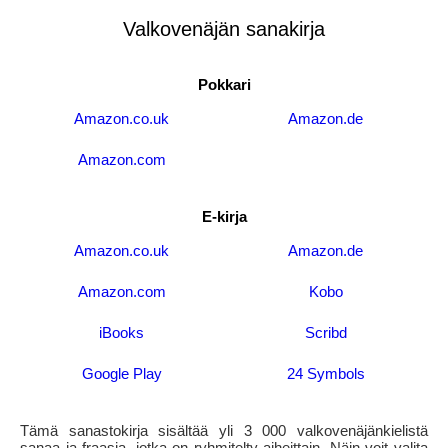
Valkovenäjän sanakirja
Pokkari
Amazon.co.uk
Amazon.de
Amazon.com
E-kirja
Amazon.co.uk
Amazon.de
Amazon.com
Kobo
iBooks
Scribd
Google Play
24 Symbols
Tämä sanastokirja sisältää yli 3 000 valkovenäjänkielistä
sanaa ja fraasia, jotka on ryhmitelty aiheittain. Näin voit valita