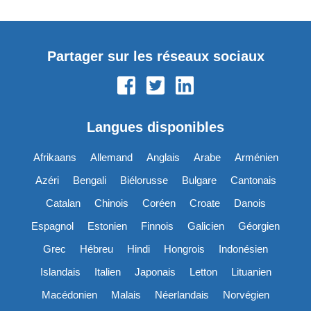
Partager sur les réseaux sociaux
Langues disponibles
Afrikaans
Allemand
Anglais
Arabe
Arménien
Azéri
Bengali
Biélorusse
Bulgare
Cantonais
Catalan
Chinois
Coréen
Croate
Danois
Espagnol
Estonien
Finnois
Galicien
Géorgien
Grec
Hébreu
Hindi
Hongrois
Indonésien
Islandais
Italien
Japonais
Letton
Lituanien
Macédonien
Malais
Néerlandais
Norvégien