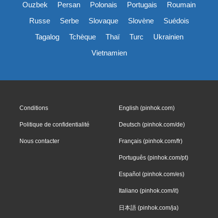
Ouzbek
Persan
Polonais
Portugais
Roumain
Russe
Serbe
Slovaque
Slovène
Suédois
Tagalog
Tchèque
Thaï
Turc
Ukrainien
Vietnamien
Conditions
English (pinhok.com)
Politique de confidentialité
Deutsch (pinhok.com/de)
Nous contacter
Français (pinhok.com/fr)
Português (pinhok.com/pt)
Español (pinhok.com/es)
Italiano (pinhok.com/it)
日本語 (pinhok.com/ja)