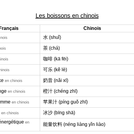
Les boissons en chinois
Français
Chinois
水 (shuǐ)
inois
茶 (chá)
nois
咖啡 (kā fēi)
inois
可乐 (kě lè)
hinois
ke
奶昔 (nǎi xī)
en chinois
ange
橙汁 (chéng zhī)
en chinois
pomme
苹果汁 (píng guǒ zhī)
en chinois
冰沙 (bīng shā)
en chinois
énergétique
en
能量饮料 (néng liàng yǐn liào)