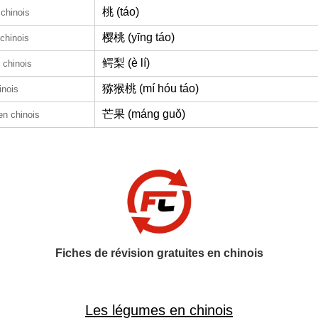
桃 (táo)
 chinois
樱桃 (yīng táo)
chinois
鳄梨 (è lí)
 chinois
猕猴桃 (mí hóu táo)
inois
芒果 (máng guǒ)
en chinois
Fiches de révision gratuites en chinois
Les légumes en chinois