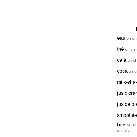
eau
en ch
thé
en chi
café
en ch
coca
en c
milk-sha
jus d'or
jus de 
smoothie
boisson 
chinois