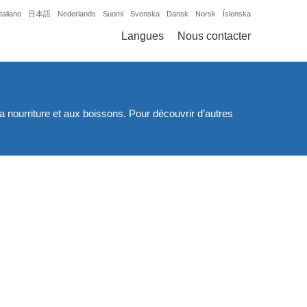
Italiano
日本語
Nederlands
Suomi
Svenska
Dansk
Norsk
Íslenska
Langues
Nous contacter
 la nourriture et aux boissons. Pour découvrir d’autres