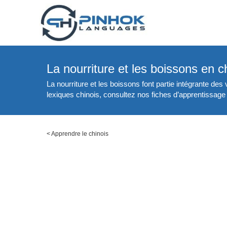
La nourriture et les boissons en c
La nourriture et les boissons font partie intégrante des
lexiques chinois, consultez nos fiches d’apprentissage 
<
Apprendre le chinois