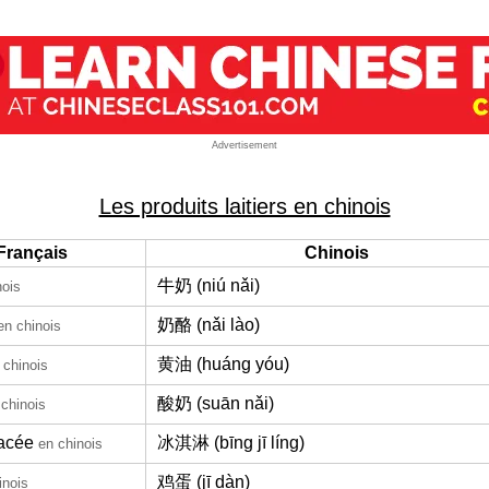
Advertisement
Les produits laitiers en chinois
Français
Chinois
牛奶 (niú nǎi)
nois
奶酪 (nǎi lào)
en chinois
黄油 (huáng yóu)
 chinois
酸奶 (suān nǎi)
 chinois
acée
冰淇淋 (bīng jī líng)
en chinois
鸡蛋 (jī dàn)
inois