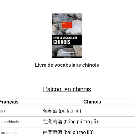
Livre de vocabulaire chinois
L’alcool en chinois
Français
Chinois
葡萄酒 (pú tao jiǔ)
nois
e
红葡萄酒 (hóng pú tao jiǔ)
en chinois
白葡萄酒 (bái pú tao jiǔ)
en chinois