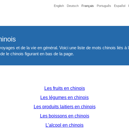
English
Deutsch
Français
Português
Español
hinois
 voyages et de la vie en général. Voici une liste de mots chinois liés à
de le chinois figurant en bas de la page.
Les fruits en chinois
Les légumes en chinois
Les produits laitiers en chinois
Les boissons en chinois
L’alcool en chinois