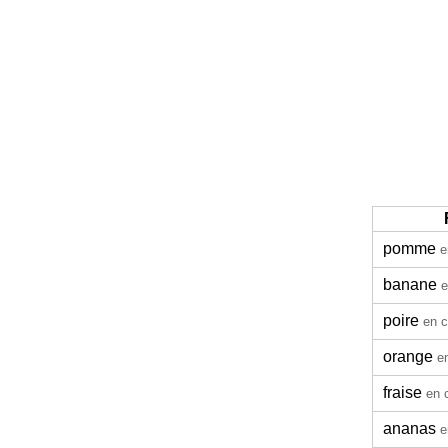
pomme
e
banane
e
poire
en c
orange
e
fraise
en 
ananas
e