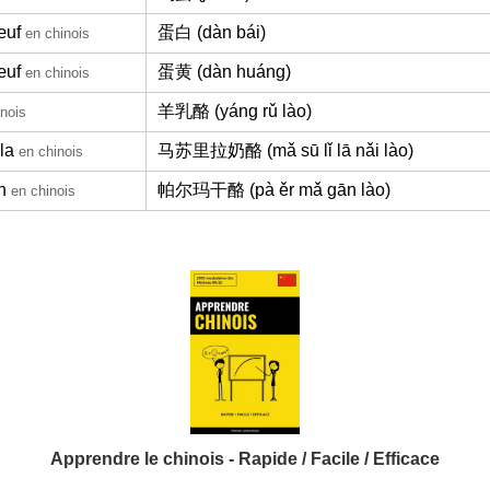
œuf
蛋白 (dàn bái)
en chinois
œuf
蛋黄 (dàn huáng)
en chinois
羊乳酪 (yáng rǔ lào)
inois
la
马苏里拉奶酪 (mǎ sū lǐ lā nǎi lào)
en chinois
n
帕尔玛干酪 (pà ěr mǎ gān lào)
en chinois
Apprendre le chinois - Rapide / Facile / Efficace