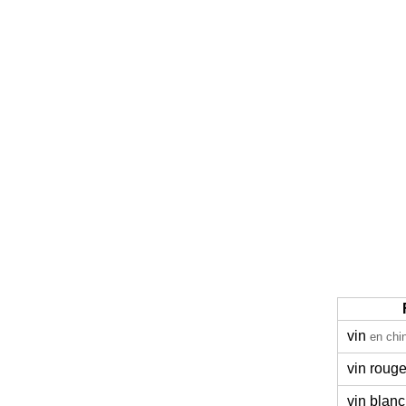
vin
en chi
vin roug
vin blanc