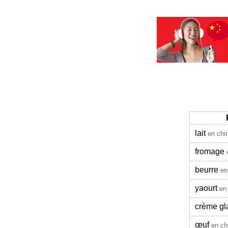
lait
en chi
fromage
beurre
en
yaourt
en
crème gl
œuf
en ch