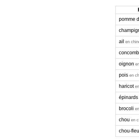
pomme de
champig
ail
en chin
concomb
oignon
en
pois
en ch
haricot
en
épinards
brocoli
en
chou
en c
chou-fleu