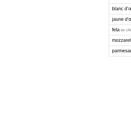
blanc d’
jaune d'
feta
en ch
mozzarel
parmesa