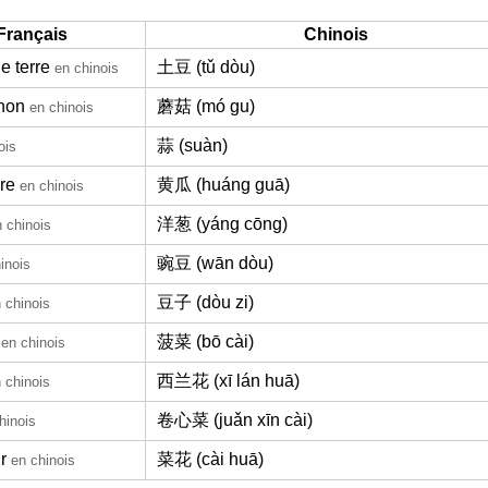
Français
Chinois
 terre
土豆 (tǔ dòu)
en chinois
non
蘑菇 (mó gu)
en chinois
蒜 (suàn)
ois
re
黄瓜 (huáng guā)
en chinois
洋葱 (yáng cōng)
 chinois
豌豆 (wān dòu)
inois
豆子 (dòu zi)
 chinois
菠菜 (bō cài)
en chinois
西兰花 (xī lán huā)
 chinois
卷心菜 (juǎn xīn cài)
hinois
r
菜花 (cài huā)
en chinois