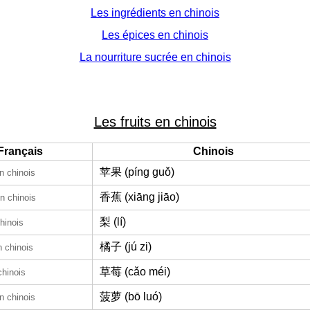
Les ingrédients en chinois
Les épices en chinois
La nourriture sucrée en chinois
Les fruits en chinois
Français
Chinois
苹果 (píng guǒ)
n chinois
香蕉 (xiāng jiāo)
n chinois
梨 (lí)
hinois
橘子 (jú zi)
n chinois
草莓 (cǎo méi)
chinois
菠萝 (bō luó)
n chinois