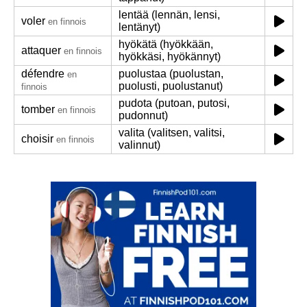
lentää (lennän, lensi,
voler
en finnois
lentänyt)
hyökätä (hyökkään,
attaquer
en finnois
hyökkäsi, hyökännyt)
défendre
puolustaa (puolustan,
en
puolusti, puolustanut)
finnois
pudota (putoan, putosi,
tomber
en finnois
pudonnut)
valita (valitsen, valitsi,
choisir
en finnois
valinnut)