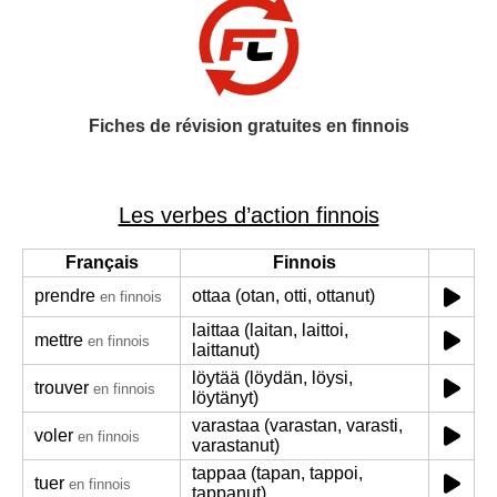
Fiches de révision gratuites en finnois
Les verbes d’action finnois
Français
Finnois
prendre
ottaa (otan, otti, ottanut)
en finnois
laittaa (laitan, laittoi,
mettre
en finnois
laittanut)
löytää (löydän, löysi,
trouver
en finnois
löytänyt)
varastaa (varastan, varasti,
voler
en finnois
varastanut)
tappaa (tapan, tappoi,
tuer
en finnois
tappanut)