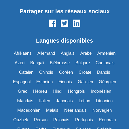
Partager sur les réseaux sociaux
Langues disponibles
Afrikaans
Allemand
Anglais
Arabe
Arménien
Azéri
Bengali
Biélorusse
Bulgare
Cantonais
Catalan
Chinois
Coréen
Croate
Danois
Espagnol
Estonien
Finnois
Galicien
Géorgien
Grec
Hébreu
Hindi
Hongrois
Indonésien
Islandais
Italien
Japonais
Letton
Lituanien
Macédonien
Malais
Néerlandais
Norvégien
Ouzbek
Persan
Polonais
Portugais
Roumain