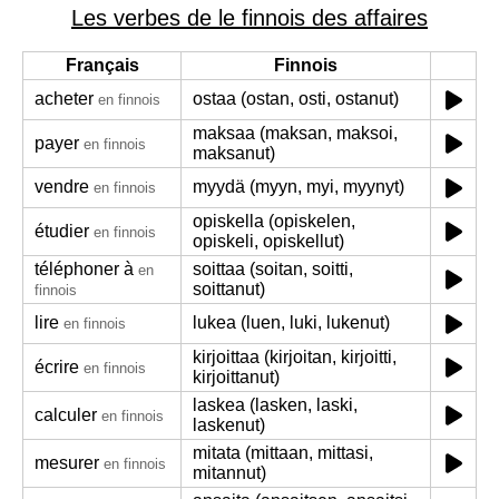
Les verbes de le finnois des affaires
Français
Finnois
acheter
ostaa (ostan, osti, ostanut)
en finnois
maksaa (maksan, maksoi,
payer
en finnois
maksanut)
vendre
myydä (myyn, myi, myynyt)
en finnois
opiskella (opiskelen,
étudier
en finnois
opiskeli, opiskellut)
téléphoner à
soittaa (soitan, soitti,
en
soittanut)
finnois
lire
lukea (luen, luki, lukenut)
en finnois
kirjoittaa (kirjoitan, kirjoitti,
écrire
en finnois
kirjoittanut)
laskea (lasken, laski,
calculer
en finnois
laskenut)
mitata (mittaan, mittasi,
mesurer
en finnois
mitannut)