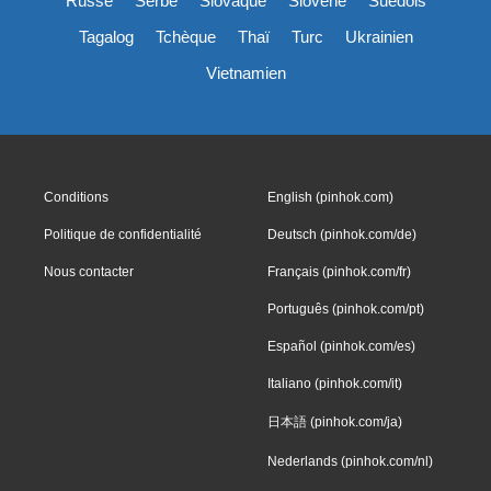
Russe
Serbe
Slovaque
Slovène
Suédois
Tagalog
Tchèque
Thaï
Turc
Ukrainien
Vietnamien
Conditions
English (pinhok.com)
Politique de confidentialité
Deutsch (pinhok.com/de)
Nous contacter
Français (pinhok.com/fr)
Português (pinhok.com/pt)
Español (pinhok.com/es)
Italiano (pinhok.com/it)
日本語 (pinhok.com/ja)
Nederlands (pinhok.com/nl)