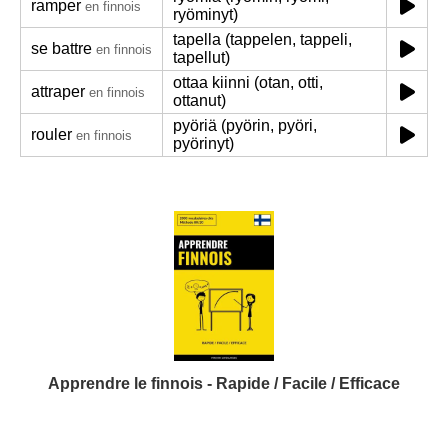
ramper
en finnois
ryöminyt)
tapella (tappelen, tappeli,
se battre
en finnois
tapellut)
ottaa kiinni (otan, otti,
attraper
en finnois
ottanut)
pyöriä (pyörin, pyöri,
rouler
en finnois
pyörinyt)
Apprendre le finnois - Rapide / Facile / Efficace