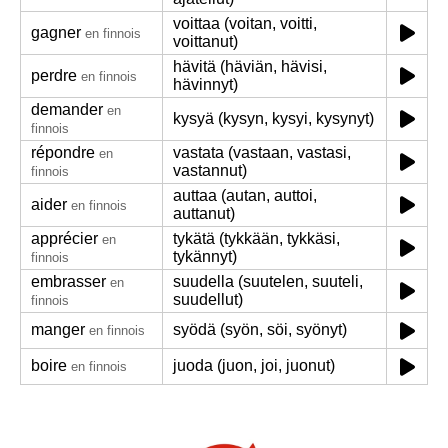
voittaa (voitan, voitti,
gagner
en finnois
voittanut)
hävitä (häviän, hävisi,
perdre
en finnois
hävinnyt)
demander
en
kysyä (kysyn, kysyi, kysynyt)
finnois
répondre
vastata (vastaan, vastasi,
en
vastannut)
finnois
auttaa (autan, auttoi,
aider
en finnois
auttanut)
apprécier
tykätä (tykkään, tykkäsi,
en
tykännyt)
finnois
embrasser
suudella (suutelen, suuteli,
en
suudellut)
finnois
manger
syödä (syön, söi, syönyt)
en finnois
boire
juoda (juon, joi, juonut)
en finnois