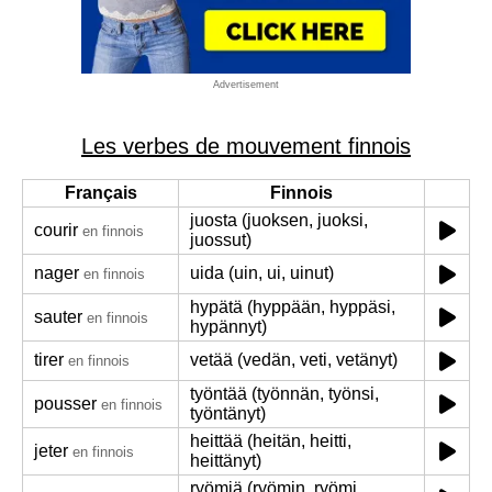
Advertisement
Les verbes de mouvement finnois
Français
Finnois
juosta (juoksen, juoksi,
courir
en finnois
juossut)
nager
uida (uin, ui, uinut)
en finnois
hypätä (hyppään, hyppäsi,
sauter
en finnois
hypännyt)
tirer
vetää (vedän, veti, vetänyt)
en finnois
työntää (työnnän, työnsi,
pousser
en finnois
työntänyt)
heittää (heitän, heitti,
jeter
en finnois
heittänyt)
ryömiä (ryömin, ryömi,