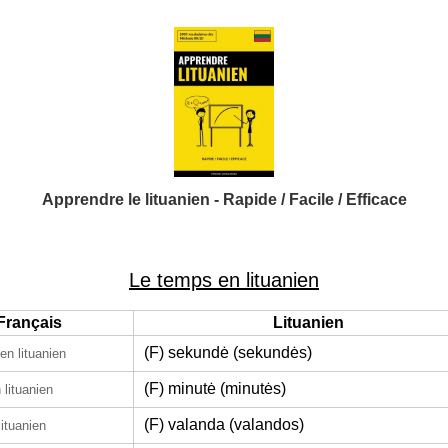
Apprendre le lituanien - Rapide / Facile / Efficace
Le temps en lituanien
Français
Lituanien
(F) sekundė (sekundės)
en lituanien
(F) minutė (minutės)
 lituanien
(F) valanda (valandos)
lituanien