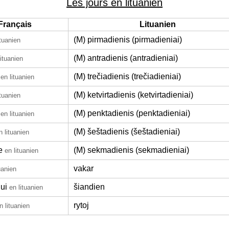
Les jours en lituanien
Français
Lituanien
(M) pirmadienis (pirmadieniai)
ituanien
(M) antradienis (antradieniai)
lituanien
(M) trečiadienis (trečiadieniai)
en lituanien
(M) ketvirtadienis (ketvirtadieniai)
ituanien
(M) penktadienis (penktadieniai)
en lituanien
(M) šeštadienis (šeštadieniai)
n lituanien
e
(M) sekmadienis (sekmadieniai)
en lituanien
vakar
uanien
ui
šiandien
en lituanien
rytoj
n lituanien