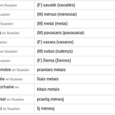
(F) savaitė (savaitės)
en lituanien
(M) mėnuo (mėnesiai)
ituanien
(M) metai (metai)
 lituanien
s
(M) pavasaris (pavasariai)
en lituanien
(F) vasara (vasaros)
anien
(M) ruduo (rudenys)
en lituanien
(F) žiema (žiemos)
ituanien
rnière
praeitais metais
en lituanien
née
šiais metais
en lituanien
ochaine
en
kitais metais
nier
praeitą mėnesį
en lituanien
i
šį mėnesį
en lituanien