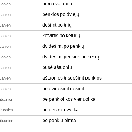
pirma valanda
tuanien
penkios po dviejų
tuanien
dešimt po trijų
tuanien
ketvirtis po keturių
tuanien
dvidešimt po penkių
tuanien
dvidešimt penkios po šešių
tuanien
pusė aštuonių
tuanien
aštuonios trisdešimt penkios
tuanien
be dvidešimt dešimt
tuanien
be penkiolikos vienuolika
lituanien
be dešimt dvylika
ituanien
be penkių pirma
lituanien