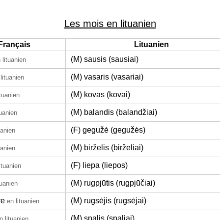
Les mois en lituanien
Français
Lituanien
(M) sausis (sausiai)
 lituanien
(M) vasaris (vasariai)
lituanien
(M) kovas (kovai)
ituanien
(M) balandis (balandžiai)
tuanien
(F) gegužė (gegužės)
uanien
(M) birželis (birželiai)
uanien
(F) liepa (liepos)
ituanien
(M) rugpjūtis (rugpjūčiai)
tuanien
re
(M) rugsėjis (rugsėjai)
en lituanien
(M) spalis (spaliai)
n lituanien