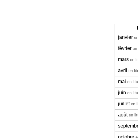
janvier
en
février
en 
mars
en l
avril
en li
mai
en lit
juin
en lit
juillet
en l
août
en li
septemb
octobre
e