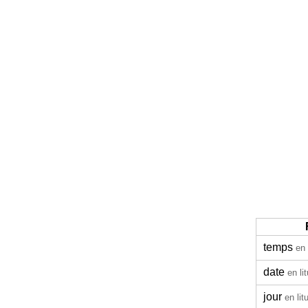
temps
en 
date
en li
jour
en lit