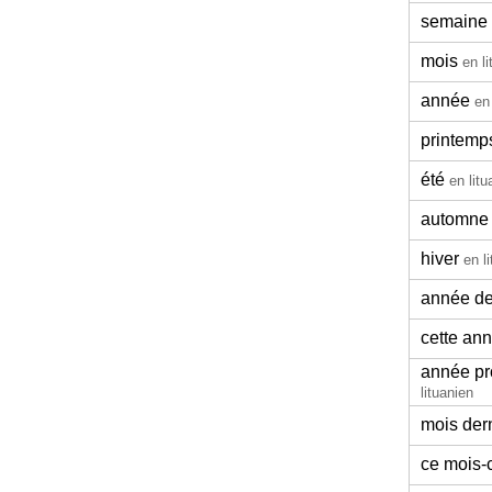
semaine
mois
en l
année
en
printemp
été
en litu
automne
hiver
en l
année de
cette an
année pr
lituanien
mois der
ce mois-c