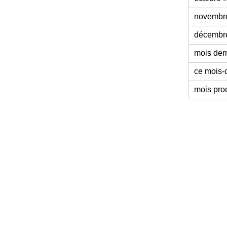
novembr
décembr
mois der
ce mois-c
mois pro