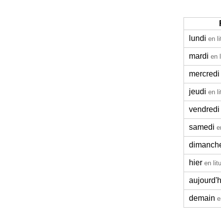
lundi
en l
mardi
en 
mercredi
jeudi
en l
vendredi
samedi
e
dimanch
hier
en lit
aujourd'h
demain
e