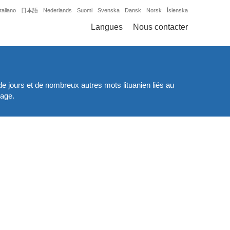
Italiano
日本語
Nederlands
Suomi
Svenska
Dansk
Norsk
Íslenska
Langues
Nous contacter
de jours et de nombreux autres mots lituanien liés au
page.