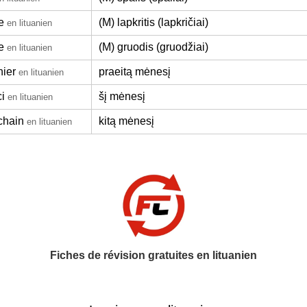
e
(M) lapkritis (lapkričiai)
en lituanien
e
(M) gruodis (gruodžiai)
en lituanien
nier
praeitą mėnesį
en lituanien
i
šį mėnesį
en lituanien
chain
kitą mėnesį
en lituanien
Fiches de révision gratuites en lituanien