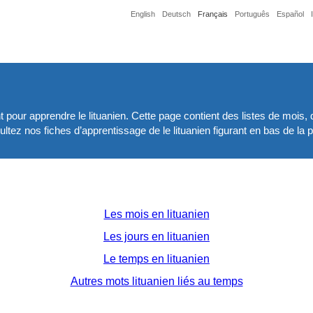
English
Deutsch
Français
Português
Español
pour apprendre le lituanien. Cette page contient des listes de mois, 
ltez nos fiches d’apprentissage de le lituanien figurant en bas de la 
Les mois en lituanien
Les jours en lituanien
Le temps en lituanien
Autres mots lituanien liés au temps