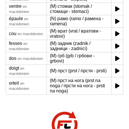
ventre
(M) стомак (stomak /
en
стомаци - stomaci)
macédonien
épaule
(N) рамо (ramo / рамена -
en
ramena)
macédonien
(M) врат (vrat / вратови -
cou
en macédonien
vratovi)
fesses
(M) задник (zadnik /
en
задници - zadnici)
macédonien
(M) грб (grb / грбови -
dos
en macédonien
grbovi)
doigt
en
(M) прст (prst / прсти - prsti)
macédonien
(M) прст на нога (prst na
orteil
en
noga / прсти на нога - prsti
macédonien
na noga)