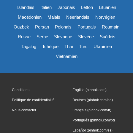
Islandais
Italien
Japonais
Letton
Lituanien
Macédonien
Malais
Néerlandais
Norvégien
Ouzbek
Persan
Polonais
Portugais
Roumain
Russe
Serbe
Slovaque
Slovène
Suédois
Tagalog
Tchèque
Thaï
Turc
Ukrainien
Vietnamien
Conditions
English (pinhok.com)
Politique de confidentialité
Deutsch (pinhok.com/de)
Nous contacter
Français (pinhok.com/fr)
Português (pinhok.com/pt)
Español (pinhok.com/es)