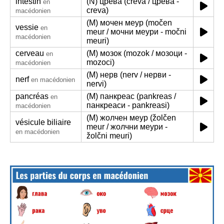
intestin
(N) црева (creva / црева -
en
creva)
macédonien
(M) мочен меур (močen
vessie
en
meur / мочни меури - močni
macédonien
meuri)
cerveau
(M) мозок (mozok / мозоци -
en
mozoci)
macédonien
(M) нерв (nerv / нерви -
nerf
en macédonien
nervi)
pancréas
(M) панкреас (pankreas /
en
панкреаси - pankreasi)
macédonien
(M) жолчен меур (žolčen
vésicule biliaire
meur / жолчни меури -
en macédonien
žolčni meuri)