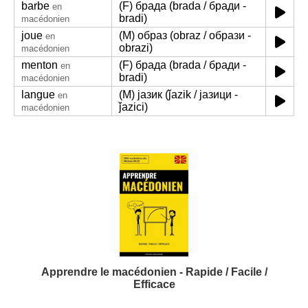
barbe
(F) брада (brada / бради -
en
bradi)
macédonien
joue
(M) образ (obraz / образи -
en
obrazi)
macédonien
menton
(F) брада (brada / бради -
en
bradi)
macédonien
langue
(M) јазик (ǰazik / јазици -
en
ǰazici)
macédonien
Apprendre le macédonien - Rapide / Facile /
Efficace