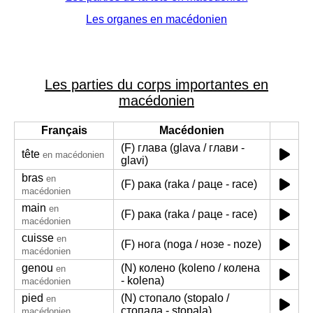
Les organes en macédonien
Les parties du corps importantes en
macédonien
Français
Macédonien
(F) глава (glava / глави -
tête
en macédonien
glavi)
bras
en
(F) рака (raka / раце - race)
macédonien
main
en
(F) рака (raka / раце - race)
macédonien
cuisse
en
(F) нога (noga / нозе - noze)
macédonien
genou
(N) колено (koleno / колена
en
- kolena)
macédonien
pied
(N) стопало (stopalo /
en
стопала - stopala)
macédonien