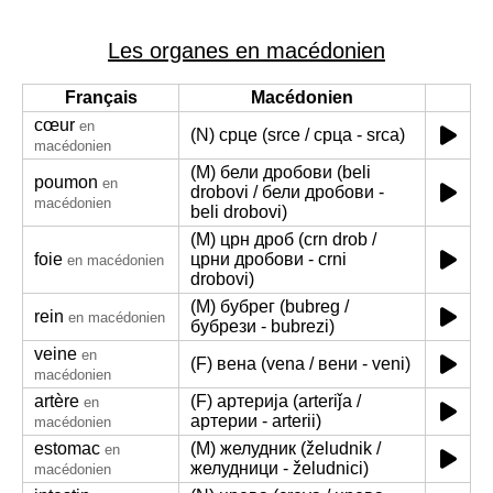
Les organes en macédonien
Français
Macédonien
cœur
en
(N) срце (srce / срца - srca)
macédonien
(M) бели дробови (beli
poumon
en
drobovi / бели дробови -
macédonien
beli drobovi)
(M) црн дроб (crn drob /
foie
црни дробови - crni
en macédonien
drobovi)
(M) бубрег (bubreg /
rein
en macédonien
бубрези - bubrezi)
veine
en
(F) вена (vena / вени - veni)
macédonien
artère
(F) артерија (arteriǰa /
en
артерии - arterii)
macédonien
estomac
(M) желудник (želudnik /
en
желудници - želudnici)
macédonien