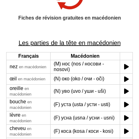
Fiches de révision gratuites en macédonien
Les parties de la tête en macédonien
Français
Macédonien
(M) нос (nos / носови -
nez
en macédonien
nosovi)
œil
(N) око (oko / очи - oči)
en macédonien
oreille
en
(N) уво (uvo / уши - uši)
macédonien
bouche
en
(F) уста (usta / усти - usti)
macédonien
lèvre
en
(F) усна (usna / усни - usni)
macédonien
cheveu
en
(F) коса (kosa / коси - kosi)
macédonien