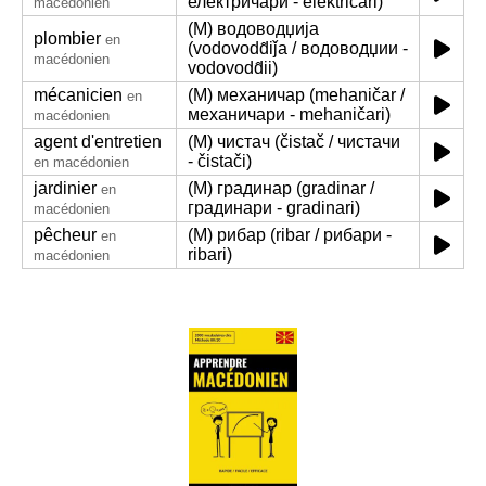
електричари - električari)
macédonien
(M) водоводџија
plombier
en
(vodovodd̂iǰa / водоводџии -
macédonien
vodovodd̂ii)
mécanicien
(M) механичар (mehaničar /
en
механичари - mehaničari)
macédonien
agent d'entretien
(M) чистач (čistač / чистачи
- čistači)
en macédonien
jardinier
(M) градинар (gradinar /
en
градинари - gradinari)
macédonien
pêcheur
(M) рибар (ribar / рибари -
en
ribari)
macédonien