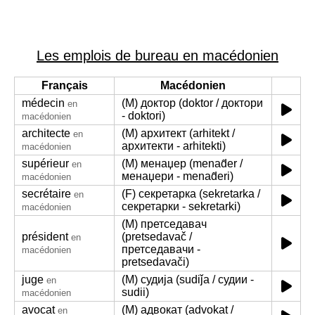
Les emplois de bureau en macédonien
Français
Macédonien
médecin
(M) доктор (doktor / доктори
en
- doktori)
macédonien
architecte
(M) архитект (arhitekt /
en
архитекти - arhitekti)
macédonien
supérieur
(M) менаџер (menad̂er /
en
менаџери - menad̂eri)
macédonien
secrétaire
(F) секретарка (sekretarka /
en
секретарки - sekretarki)
macédonien
(M) претседавач
président
(pretsedavač /
en
претседавачи -
macédonien
pretsedavači)
juge
(M) судија (sudiǰa / судии -
en
sudii)
macédonien
avocat
(M) адвокат (advokat /
en