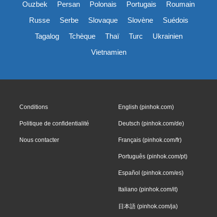
Ouzbek
Persan
Polonais
Portugais
Roumain
Russe
Serbe
Slovaque
Slovène
Suédois
Tagalog
Tchèque
Thaï
Turc
Ukrainien
Vietnamien
Conditions
English (pinhok.com)
Politique de confidentialité
Deutsch (pinhok.com/de)
Nous contacter
Français (pinhok.com/fr)
Português (pinhok.com/pt)
Español (pinhok.com/es)
Italiano (pinhok.com/it)
日本語 (pinhok.com/ja)