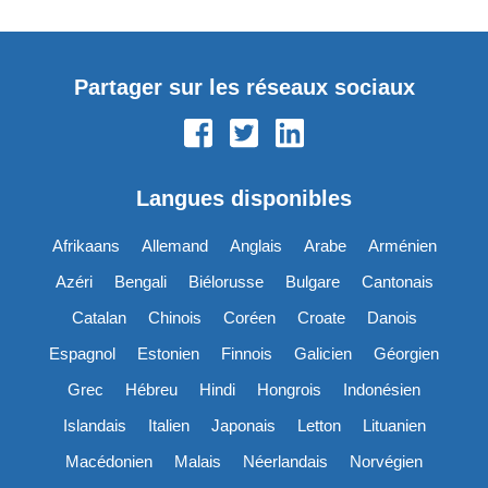
Partager sur les réseaux sociaux
Langues disponibles
Afrikaans
Allemand
Anglais
Arabe
Arménien
Azéri
Bengali
Biélorusse
Bulgare
Cantonais
Catalan
Chinois
Coréen
Croate
Danois
Espagnol
Estonien
Finnois
Galicien
Géorgien
Grec
Hébreu
Hindi
Hongrois
Indonésien
Islandais
Italien
Japonais
Letton
Lituanien
Macédonien
Malais
Néerlandais
Norvégien