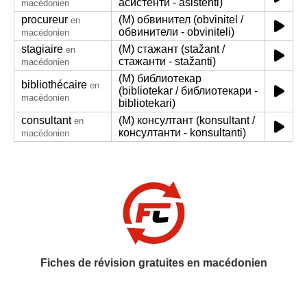
асистенти - asistenti)
macédonien
procureur
(M) обвинител (obvinitel /
en
обвинители - obviniteli)
macédonien
stagiaire
(M) стажант (stažant /
en
стажанти - stažanti)
macédonien
(M) библиотекар
bibliothécaire
en
(bibliotekar / библиотекари -
macédonien
bibliotekari)
consultant
(M) консултант (konsultant /
en
консултанти - konsultanti)
macédonien
Fiches de révision gratuites en macédonien