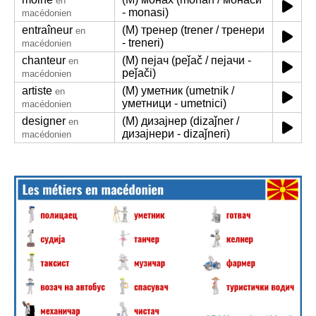
en
- monasi)
macédonien
entraîneur
(M) тренер (trener / тренери
en
- treneri)
macédonien
chanteur
(M) пејач (peǰač / пејачи -
en
peǰači)
macédonien
artiste
(M) уметник (umetnik /
en
уметници - umetnici)
macédonien
designer
(M) дизајнер (dizaǰner /
en
дизајнери - dizaǰneri)
macédonien