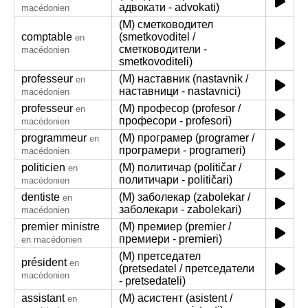
адвокати - advokati)
macédonien
(M) сметководител
comptable
(smetkovoditel /
en
сметководители -
macédonien
smetkovoditeli)
professeur
(M) наставник (nastavnik /
en
наставници - nastavnici)
macédonien
professeur
(M) професор (profesor /
en
професори - profesori)
macédonien
programmeur
(M) програмер (programer /
en
програмери - programeri)
macédonien
politicien
(M) политичар (političar /
en
политичари - političari)
macédonien
dentiste
(M) заболекар (zabolekar /
en
заболекари - zabolekari)
macédonien
premier ministre
(M) премиер (premier /
премиери - premieri)
en macédonien
(M) претседател
président
en
(pretsedatel / претседатели
macédonien
- pretsedateli)
assistant
(M) асистент (asistent /
en