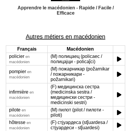
Apprendre le macédonien - Rapide / Facile /
Efficace
Autres métiers en macédonien
Français
Macédonien
policier
(M) полицаец (policaec /
en
полицајци - policaǰci)
macédonien
(M) пожарникар (požarnikar
pompier
en
/ пожарникари -
macédonien
požarnikari)
(F) медицинска сестра
infirmière
(medicinska sestra /
en
медицински сестри -
macédonien
medicinski sestri)
pilote
(M) пилот (pilot / пилоти -
en
piloti)
macédonien
hôtesse
(F) стјуардеса (stǰuardesa /
en
стјуардеси - stǰuardesi)
macédonien