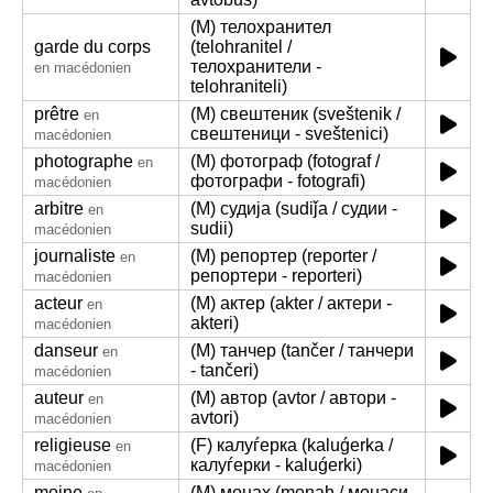
(M) телохранител
garde du corps
(telohranitel /
телохранители -
en macédonien
telohraniteli)
prêtre
(M) свештеник (sveštenik /
en
свештеници - sveštenici)
macédonien
photographe
(M) фотограф (fotograf /
en
фотографи - fotografi)
macédonien
arbitre
(M) судија (sudiǰa / судии -
en
sudii)
macédonien
journaliste
(M) репортер (reporter /
en
репортери - reporteri)
macédonien
acteur
(M) актер (akter / актери -
en
akteri)
macédonien
danseur
(M) танчер (tančer / танчери
en
- tančeri)
macédonien
auteur
(M) автор (avtor / автори -
en
avtori)
macédonien
religieuse
(F) калуѓерка (kaluǵerka /
en
калуѓерки - kaluǵerki)
macédonien
moine
(M) монах (monah / монаси