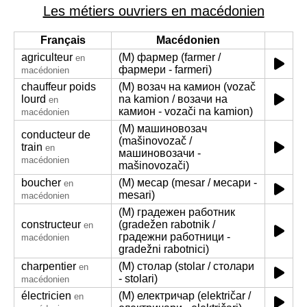
Les métiers ouvriers en macédonien
Français
Macédonien
agriculteur
(M) фармер (farmer /
en
фармери - farmeri)
macédonien
chauffeur poids
(M) возач на камион (vozač
lourd
na kamion / возачи на
en
камион - vozači na kamion)
macédonien
(M) машиновозач
conducteur de
(mašinovozač /
train
en
машиновозачи -
macédonien
mašinovozači)
boucher
(M) месар (mesar / месари -
en
mesari)
macédonien
(M) градежен работник
constructeur
(gradežen rabotnik /
en
градежни работници -
macédonien
gradežni rabotnici)
charpentier
(M) столар (stolar / столари
en
- stolari)
macédonien
électricien
(M) електричар (električar /
en