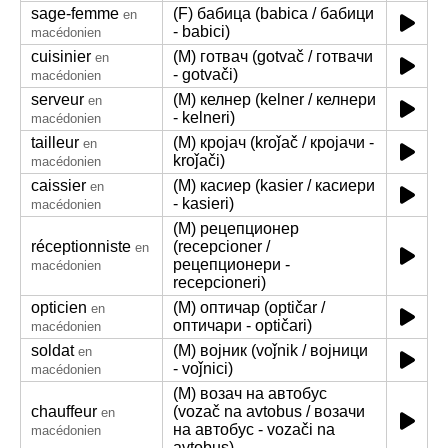
sage-femme
(F) бабица (babica / бабици
en
- babici)
macédonien
cuisinier
(M) готвач (gotvač / готвачи
en
- gotvači)
macédonien
serveur
(M) келнер (kelner / келнери
en
- kelneri)
macédonien
tailleur
(M) кројач (kroǰač / кројачи -
en
kroǰači)
macédonien
caissier
(M) касиер (kasier / касиери
en
- kasieri)
macédonien
(M) рецепционер
réceptionniste
(recepcioner /
en
рецепционери -
macédonien
recepcioneri)
opticien
(M) оптичар (optičar /
en
оптичари - optičari)
macédonien
soldat
(M) војник (voǰnik / војници
en
- voǰnici)
macédonien
(M) возач на автобус
chauffeur
(vozač na avtobus / возачи
en
на автобус - vozači na
macédonien
avtobus)