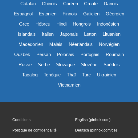
Catalan
Chinois
Coréen
Croate
Danois
Espagnol
Estonien
Finnois
Galicien
Géorgien
Grec
Hébreu
Hindi
Hongrois
Indonésien
Islandais
Italien
Japonais
Letton
Lituanien
Macédonien
Malais
Néerlandais
Norvégien
Ouzbek
Persan
Polonais
Portugais
Roumain
Russe
Serbe
Slovaque
Slovène
Suédois
Tagalog
Tchèque
Thaï
Turc
Ukrainien
Vietnamien
Conditions
English (pinhok.com)
Politique de confidentialité
Deutsch (pinhok.com/de)