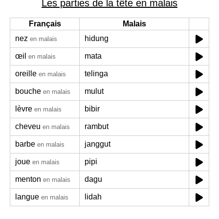
Les parties de la tête en malais
Français
Malais
nez
hidung
en malais
œil
mata
en malais
oreille
telinga
en malais
bouche
mulut
en malais
lèvre
bibir
en malais
cheveu
rambut
en malais
barbe
janggut
en malais
joue
pipi
en malais
menton
dagu
en malais
langue
lidah
en malais