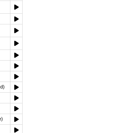
id)
e)