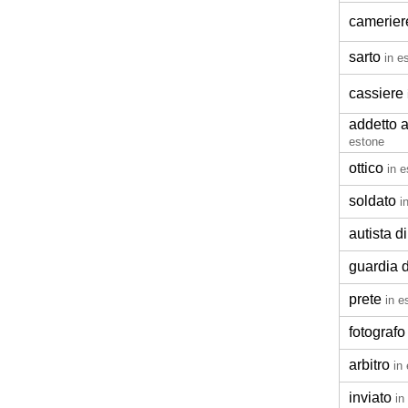
camerier
sarto
in e
cassiere
addetto a
estone
ottico
in 
soldato
i
autista d
guardia 
prete
in e
fotografo
arbitro
in
inviato
in