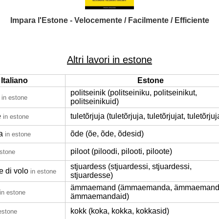
Impara l'Estone - Velocemente / Facilmente / Efficiente
Altri lavori in estone
Italiano
Estone
politseinik (politseiniku, politseinikut,
in estone
politseinikuid)
e
tuletõrjuja (tuletõrjuja, tuletõrjujat, tuletõrjuj
in estone
a
õde (õe, õde, õdesid)
in estone
piloot (piloodi, pilooti, piloote)
estone
stjuardess (stjuardessi, stjuardessi,
e di volo
in estone
stjuardesse)
ämmaemand (ämmaemanda, ämmaemanda
in estone
ämmaemandaid)
kokk (koka, kokka, kokkasid)
estone