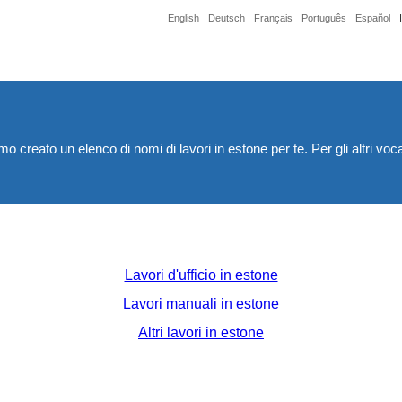
English
Deutsch
Français
Português
Español
o creato un elenco di nomi di lavori in estone per te. Per gli altri voc
Lavori d'ufficio in estone
Lavori manuali in estone
Altri lavori in estone