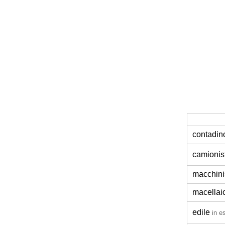
contadin
camionis
macchini
macellai
edile
in e