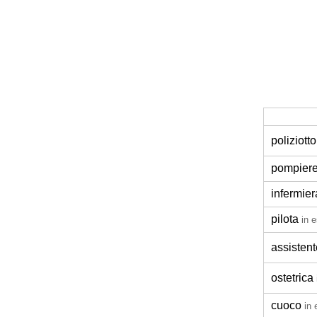
poliziotto
pompier
infermier
pilota
in 
assistent
ostetrica
cuoco
in 