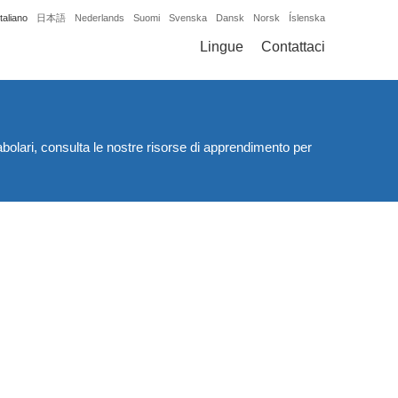
Italiano
日本語
Nederlands
Suomi
Svenska
Dansk
Norsk
Íslenska
Lingue
Contattaci
abolari, consulta le nostre risorse di apprendimento per