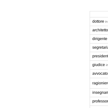
dottore
in
architetto
dirigente
segretari
presiden
giudice
i
avvocato
ragionier
insegnan
professo