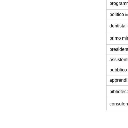
program
politico
i
dentista
primo min
presiden
assistent
pubblico 
apprendi
bibliotec
consulen