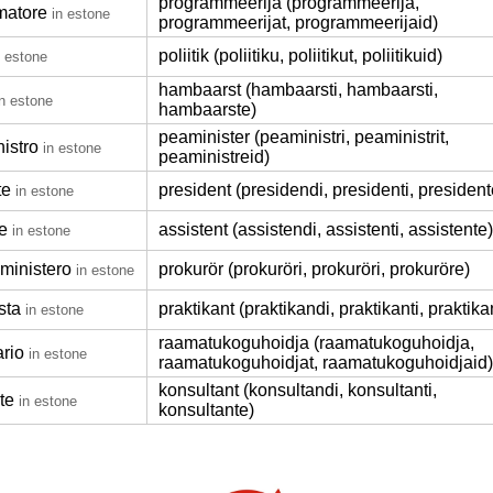
programmeerija (programmeerija,
matore
in estone
programmeerijat, programmeerijaid)
poliitik (poliitiku, poliitikut, poliitikuid)
n estone
hambaarst (hambaarsti, hambaarsti,
in estone
hambaarste)
peaminister (peaministri, peaministrit,
istro
in estone
peaministreid)
te
president (presidendi, presidenti, president
in estone
e
assistent (assistendi, assistenti, assistente)
in estone
ministero
prokurör (prokuröri, prokuröri, prokuröre)
in estone
sta
praktikant (praktikandi, praktikanti, praktika
in estone
raamatukoguhoidja (raamatukoguhoidja,
ario
in estone
raamatukoguhoidjat, raamatukoguhoidjaid)
konsultant (konsultandi, konsultanti,
te
in estone
konsultante)