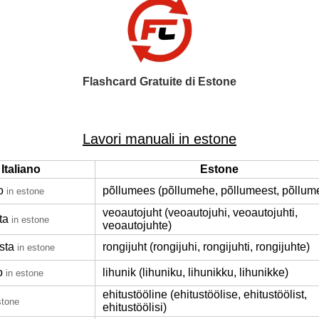
Flashcard Gratuite di Estone
Lavori manuali in estone
Italiano
Estone
o
põllumees (põllumehe, põllumeest, põllum
in estone
veoautojuht (veoautojuhi, veoautojuhti,
ta
in estone
veoautojuhte)
sta
rongijuht (rongijuhi, rongijuhti, rongijuhte)
in estone
o
lihunik (lihuniku, lihunikku, lihunikke)
in estone
ehitustööline (ehitustöölise, ehitustöölist,
stone
ehitustöölisi)