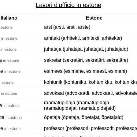
Lavori d'ufficio in estone
Italiano
Estone
arst (arsti, arsti, arste)
 estone
arhitekt (arhitekti, arhitekti, arhitekte)
in estone
juhataja (juhataja, juhatajat, juhatajaid)
in estone
a
sekretär (sekretäri, sekretäri, sekretäre)
in estone
te
esimees (esimehe, esimeest, esimehi)
in estone
kohtunik (kohtuniku, kohtunikku, kohtunikk
n estone
advokaat (advokaadi, advokaati, advokaat
in estone
raamatupidaja (raamatupidaja,
e
in estone
raamatupidajat, raamatupidajaid)
te
õpetaja (õpetaja, õpetajat, õpetajaid)
in estone
re
professor (professori, professorit, professor
in estone