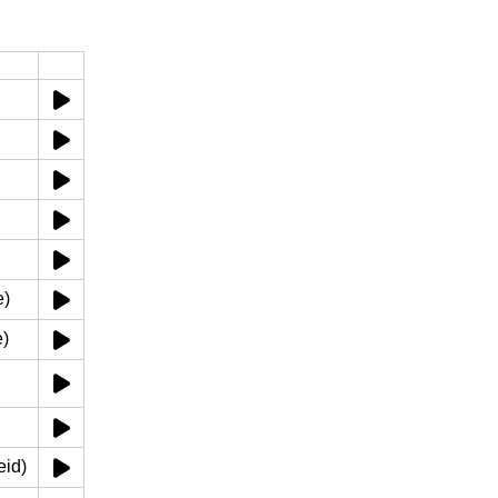
e)
e)
eid)