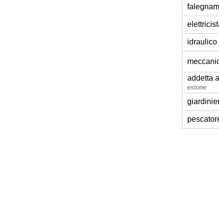
falegna
elettricis
idraulico
meccani
addetta a
estone
giardinie
pescator