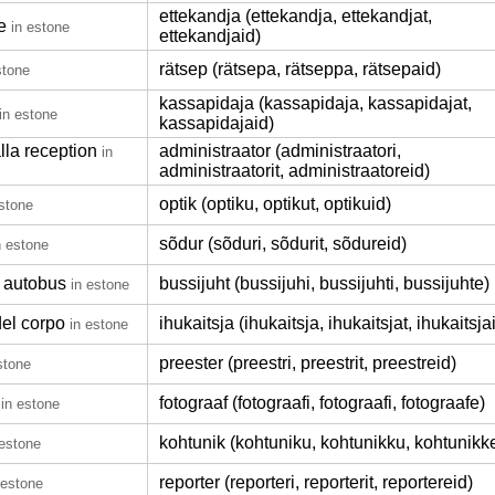
ettekandja (ettekandja, ettekandjat,
e
in estone
ettekandjaid)
rätsep (rätsepa, rätseppa, rätsepaid)
stone
kassapidaja (kassapidaja, kassapidajat,
in estone
kassapidajaid)
lla reception
administraator (administraatori,
in
administraatorit, administraatoreid)
optik (optiku, optikut, optikuid)
estone
sõdur (sõduri, sõdurit, sõdureid)
n estone
i autobus
bussijuht (bussijuhi, bussijuhti, bussijuhte)
in estone
del corpo
ihukaitsja (ihukaitsja, ihukaitsjat, ihukaitsja
in estone
preester (preestri, preestrit, preestreid)
stone
fotograaf (fotograafi, fotograafi, fotograafe)
in estone
kohtunik (kohtuniku, kohtunikku, kohtunikk
 estone
reporter (reporteri, reporterit, reportereid)
 estone