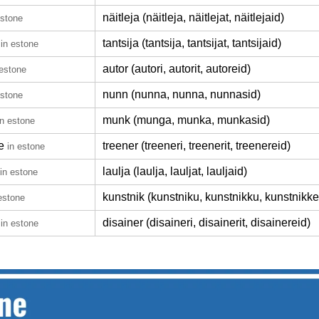
näitleja (näitleja, näitlejat, näitlejaid)
estone
tantsija (tantsija, tantsijat, tantsijaid)
in estone
autor (autori, autorit, autoreid)
 estone
nunn (nunna, nunna, nunnasid)
estone
munk (munga, munka, munkasid)
in estone
e
treener (treeneri, treenerit, treenereid)
in estone
laulja (laulja, lauljat, lauljaid)
in estone
kunstnik (kunstniku, kunstnikku, kunstnikke
estone
disainer (disaineri, disainerit, disainereid)
in estone