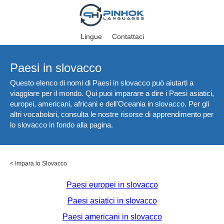
Lingue
Contattaci
Paesi in slovacco
Questo elenco di nomi di Paesi in slovacco può aiutarti a
viaggiare per il mondo. Qui puoi imparare a dire i Paesi asiatici,
europei, americani, africani e dell'Oceania in slovacco. Per gli
altri vocabolari, consulta le nostre risorse di apprendimento per
lo slovacco in fondo alla pagina.
<
Impara lo Slovacco
Paesi europei in slovacco
Paesi asiatici in slovacco
Paesi americani in slovacco