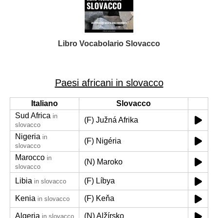
Libro Vocabolario Slovacco
Paesi africani in slovacco
Italiano
Slovacco
Sud Africa
in
(F) Južná Afrika
slovacco
Nigeria
in
(F) Nigéria
slovacco
Marocco
in
(N) Maroko
slovacco
Libia
(F) Líbya
in slovacco
Kenia
(F) Keňa
in slovacco
Algeria
(N) Alžírsko
in slovacco