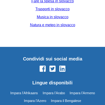
Fare la spesa in slovacco
Trasporti in slovacco
Musica in slovacco
Natura e meteo in slovacco
Condividi sui social media
Lingue disponibili
Impara l'Afrikaans
Impara l'Arabo
Impara l'Armeno
Impara l'Azero
Impara il Bengalese