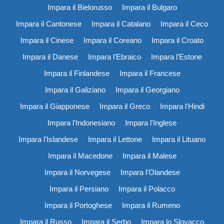
Impara il Bielorusso
Impara il Bulgaro
Impara il Cantonese
Impara il Catalano
Impara il Ceco
Impara il Cinese
Impara il Coreano
Impara il Croato
Impara il Danese
Impara l'Ebraico
Impara l'Estone
Impara il Finlandese
Impara il Francese
Impara il Galiziano
Impara il Georgiano
Impara il Giapponese
Impara il Greco
Impara l'Hindi
Impara l'Indonesiano
Impara l'Inglese
Impara l'Islandese
Impara il Lettone
Impara il Lituano
Impara il Macedone
Impara il Malese
Impara il Norvegese
Impara l'Olandese
Impara il Persiano
Impara il Polacco
Impara il Portoghese
Impara il Rumeno
Impara il Russo
Impara il Serbo
Impara lo Slovacco