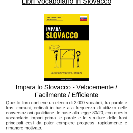
Libri Vocabolario in Slovacco
Impara lo Slovacco - Velocemente /
Facilmente / Efficiente
Questo libro contiene un elenco di 2.000 vocaboli, tra parole e
frasi comuni, ordinati in base alla frequenza di utilizzo nelle
conversazioni quotidiane. In base alla legge 80/20, con questo
vocabolario impari prima le parole e le strutture delle frasi
principali così da poter compiere progressi rapidamente e
rimanere motivato.