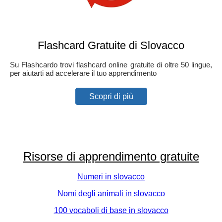
Flashcard Gratuite di Slovacco
Su Flashcardo trovi flashcard online gratuite di oltre 50 lingue,
per aiutarti ad accelerare il tuo apprendimento
Scopri di più
Risorse di apprendimento gratuite
Numeri in slovacco
Nomi degli animali in slovacco
100 vocaboli di base in slovacco