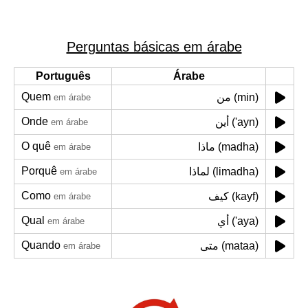
Perguntas básicas em árabe
Português
Árabe
Quem
من (min)
em árabe
Onde
أين ('ayn)
em árabe
O quê
ماذا (madha)
em árabe
Porquê
لماذا (limadha)
em árabe
Como
كيف (kayf)
em árabe
Qual
أي ('aya)
em árabe
Quando
متى (mataa)
em árabe