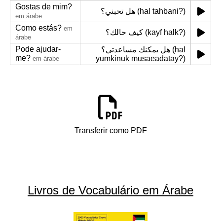
Gostas de mim?
هل تحبني؟ (hal tahbani?)
em árabe
Como estás?
em
كيف حالك؟ (kayf halk?)
árabe
Pode ajudar-
هل يمكنك مساعدتي؟ (hal
me?
yumkinuk musaeadatay?)
em árabe
Transferir como PDF
Livros de Vocabulário em Árabe