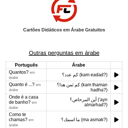
Cartões Didáticos em Árabe Gratuitos
Outras perguntas em árabe
Português
Árabe
Quantos?
em
كم عدد؟ (kam eadad?)
árabe
Quanto é ...?
كم ثمن هذا؟ (kam thaman
em
hadha?)
árabe
Onde é a casa
أين المرحاض؟ ('ayn
de banho?
em
almarhad?)
árabe
Como te
chamas?
ما اسمك؟ (ma asmak?)
em
árabe