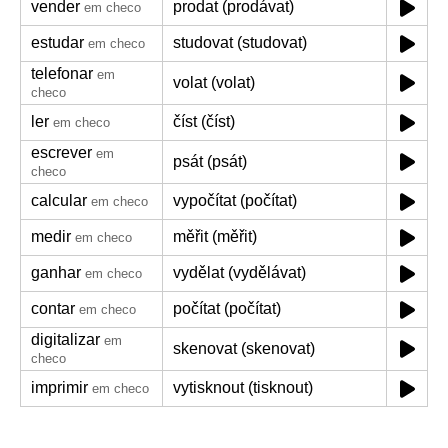
vender
prodat (prodávat)
em checo
estudar
studovat (studovat)
em checo
telefonar
em
volat (volat)
checo
ler
číst (číst)
em checo
escrever
em
psát (psát)
checo
calcular
vypočítat (počítat)
em checo
medir
měřit (měřit)
em checo
ganhar
vydělat (vydělávat)
em checo
contar
počítat (počítat)
em checo
digitalizar
em
skenovat (skenovat)
checo
imprimir
vytisknout (tisknout)
em checo