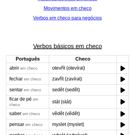
Movimentos em checo
Verbos em checo para negócios
Verbos básicos em checo
Português
Checo
abrir
otevřít (otevírat)
em checo
fechar
zavřít (zavírat)
em checo
sentar
sedět (sedět)
em checo
ficar de pé
em
stát (stát)
checo
saber
vědět (vědět)
em checo
pensar
myslet (myslet)
em checo