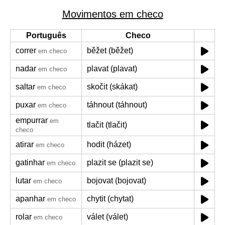
Movimentos em checo
Português
Checo
correr
běžet (běžet)
em checo
nadar
plavat (plavat)
em checo
saltar
skočit (skákat)
em checo
puxar
táhnout (táhnout)
em checo
empurrar
em
tlačit (tlačit)
checo
atirar
hodit (házet)
em checo
gatinhar
plazit se (plazit se)
em checo
lutar
bojovat (bojovat)
em checo
apanhar
chytit (chytat)
em checo
rolar
válet (válet)
em checo