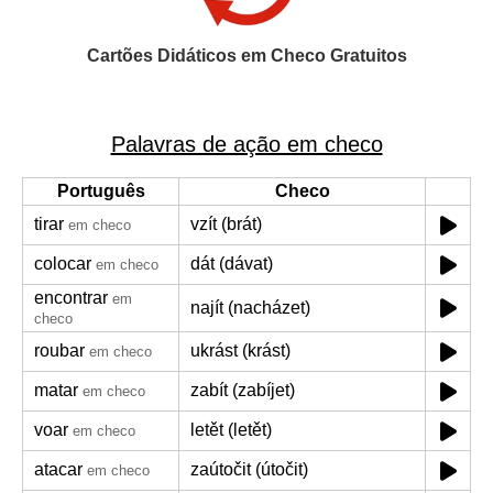
Cartões Didáticos em Checo Gratuitos
Palavras de ação em checo
Português
Checo
tirar
vzít (brát)
em checo
colocar
dát (dávat)
em checo
encontrar
em
najít (nacházet)
checo
roubar
ukrást (krást)
em checo
matar
zabít (zabíjet)
em checo
voar
letět (letět)
em checo
atacar
zaútočit (útočit)
em checo