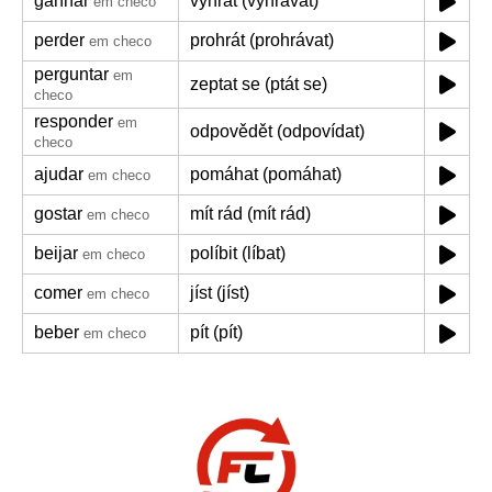
ganhar
vyhrát (vyhrávat)
em checo
perder
prohrát (prohrávat)
em checo
perguntar
em
zeptat se (ptát se)
checo
responder
em
odpovědět (odpovídat)
checo
ajudar
pomáhat (pomáhat)
em checo
gostar
mít rád (mít rád)
em checo
beijar
políbit (líbat)
em checo
comer
jíst (jíst)
em checo
beber
pít (pít)
em checo