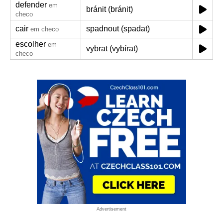
defender
em
bránit (bránit)
checo
cair
spadnout (spadat)
em checo
escolher
em
vybrat (vybírat)
checo
Advertisement