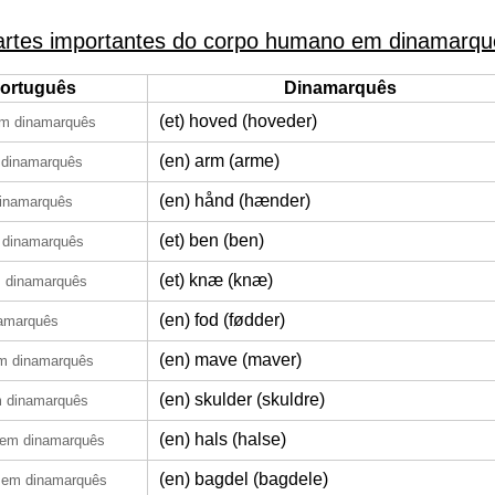
artes importantes do corpo humano em dinamarqu
ortuguês
Dinamarquês
(et) hoved (hoveder)
m dinamarquês
(en) arm (arme)
dinamarquês
(en) hånd (hænder)
inamarquês
(et) ben (ben)
 dinamarquês
(et) knæ (knæ)
 dinamarquês
(en) fod (fødder)
amarquês
(en) mave (maver)
m dinamarquês
(en) skulder (skuldre)
 dinamarquês
(en) hals (halse)
em dinamarquês
(en) bagdel (bagdele)
em dinamarquês