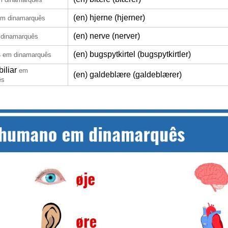
(en) hjerne (hjerner)
m dinamarquês
(en) nerve (nerver)
dinamarquês
s
(en) bugspytkirtel (bugspytkirtler)
em dinamarquês
biliar
em
(en) galdeblære (galdeblærer)
ês