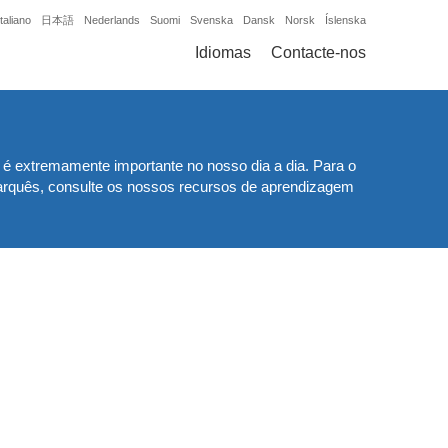
Italiano
日本語
Nederlands
Suomi
Svenska
Dansk
Norsk
Íslenska
Idiomas
Contacte-nos
 extremamente importante no nosso dia a dia. Para o
arquês, consulte os nossos recursos de aprendizagem