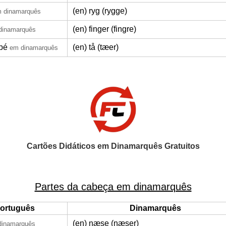
(en) ryg (rygge)
 dinamarquês
(en) finger (fingre)
dinamarquês
pé
(en) tå (tæer)
em dinamarquês
Cartões Didáticos em Dinamarquês Gratuitos
Partes da cabeça em dinamarquês
ortuguês
Dinamarquês
(en) næse (næser)
dinamarquês