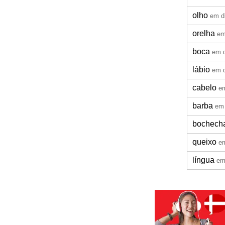
olho
em d
orelha
em
boca
em 
lábio
em 
cabelo
e
barba
em
bochech
queixo
e
língua
em