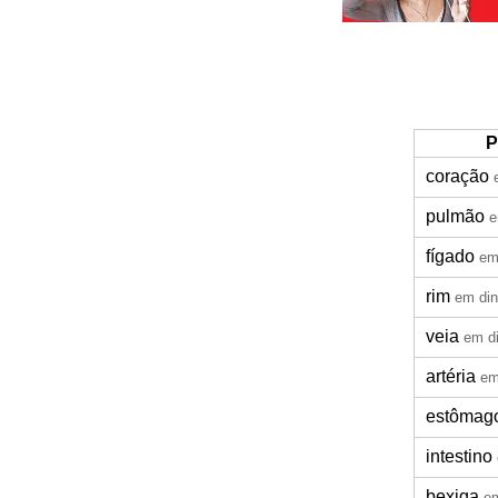
P
coração
pulmão
e
fígado
em
rim
em di
veia
em d
artéria
em
estômag
intestino
bexiga
e