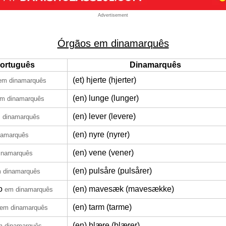
Advertisement
Órgãos em dinamarquês
ortuguês
Dinamarquês
(et) hjerte (hjerter)
em dinamarquês
(en) lunge (lunger)
m dinamarquês
(en) lever (levere)
 dinamarquês
(en) nyre (nyrer)
namarquês
(en) vene (vener)
inamarquês
(en) pulsåre (pulsårer)
 dinamarquês
o
(en) mavesæk (mavesække)
em dinamarquês
(en) tarm (tarme)
em dinamarquês
(en) blære (blærer)
m dinamarquês