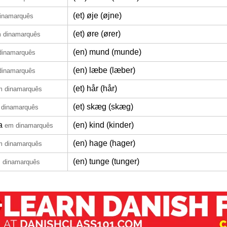
(et) øje (øjne)
inamarquês
(et) øre (ører)
 dinamarquês
(en) mund (munde)
dinamarquês
(en) læbe (læber)
dinamarquês
(et) hår (hår)
m dinamarquês
(et) skæg (skæg)
 dinamarquês
a
(en) kind (kinder)
em dinamarquês
(en) hage (hager)
m dinamarquês
(en) tunge (tunger)
 dinamarquês