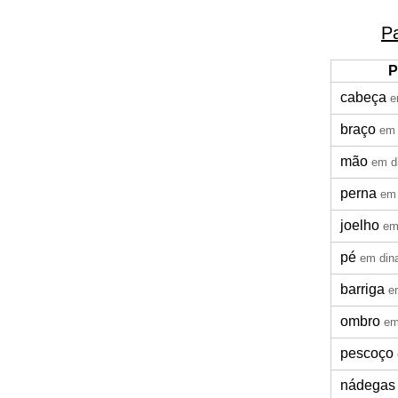
P
P
cabeça
e
braço
em 
mão
em d
perna
em
joelho
em
pé
em din
barriga
e
ombro
em
pescoço
nádegas