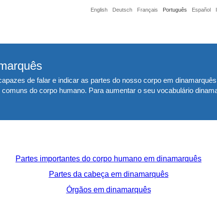
English
Deutsch
Français
Português
Español
amarquês
azes de falar e indicar as partes do nosso corpo em dinamarquês é
es comuns do corpo humano. Para aumentar o seu vocabulário dinam
Partes importantes do corpo humano em dinamarquês
Partes da cabeça em dinamarquês
Órgãos em dinamarquês