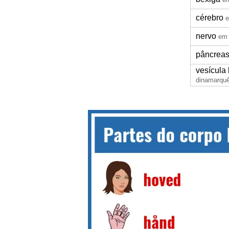
cérebro
e
nervo
em 
pâncrea
vesícula 
dinamarqu