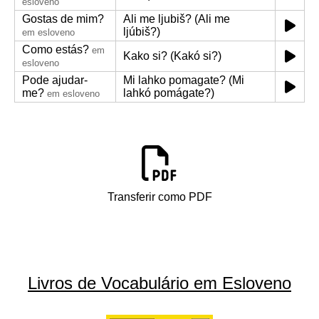
esloveno
Gostas de mim?
Ali me ljubiš? (Ali me
ljúbiš?)
em esloveno
Como estás?
em
Kako si? (Kakó si?)
esloveno
Pode ajudar-
Mi lahko pomagate? (Mi
me?
lahkó pomágate?)
em esloveno
Transferir como PDF
Livros de Vocabulário em Esloveno