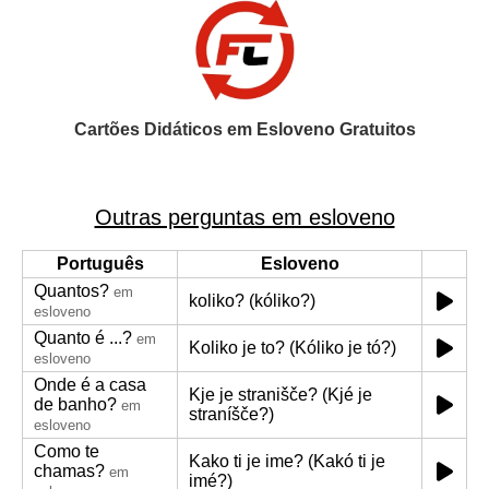
Cartões Didáticos em Esloveno Gratuitos
Outras perguntas em esloveno
Português
Esloveno
Quantos?
em
koliko? (kóliko?)
esloveno
Quanto é ...?
em
Koliko je to? (Kóliko je tó?)
esloveno
Onde é a casa
Kje je stranišče? (Kjé je
de banho?
em
straníšče?)
esloveno
Como te
Kako ti je ime? (Kakó ti je
chamas?
em
imé?)