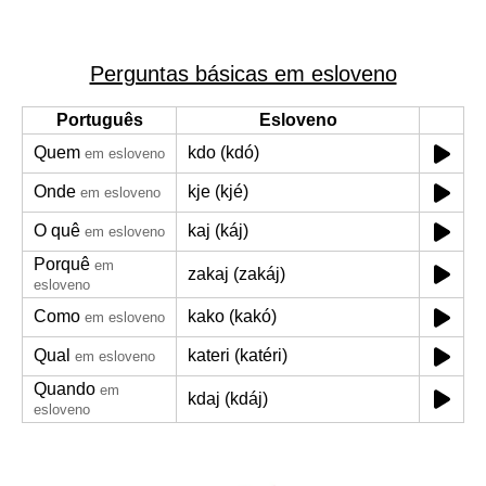
Perguntas básicas em esloveno
Português
Esloveno
Quem
kdo (kdó)
em esloveno
Onde
kje (kjé)
em esloveno
O quê
kaj (káj)
em esloveno
Porquê
em
zakaj (zakáj)
esloveno
Como
kako (kakó)
em esloveno
Qual
kateri (katéri)
em esloveno
Quando
em
kdaj (kdáj)
esloveno