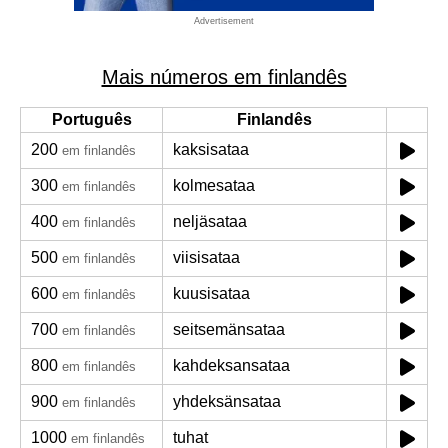
Advertisement
Mais números em finlandês
Português
Finlandês
200
kaksisataa
em finlandês
300
kolmesataa
em finlandês
400
neljäsataa
em finlandês
500
viisisataa
em finlandês
600
kuusisataa
em finlandês
700
seitsemänsataa
em finlandês
800
kahdeksansataa
em finlandês
900
yhdeksänsataa
em finlandês
1000
tuhat
em finlandês