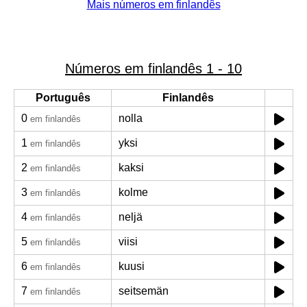
Mais números em finlandês
Números em finlandês 1 - 10
Português
Finlandês
0
nolla
em finlandês
1
yksi
em finlandês
2
kaksi
em finlandês
3
kolme
em finlandês
4
neljä
em finlandês
5
viisi
em finlandês
6
kuusi
em finlandês
7
seitsemän
em finlandês