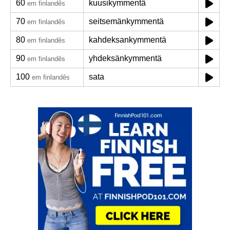
60
kuusikymmentä
em finlandês
70
seitsemänkymmentä
em finlandês
80
kahdeksankymmentä
em finlandês
90
yhdeksänkymmentä
em finlandês
100
sata
em finlandês