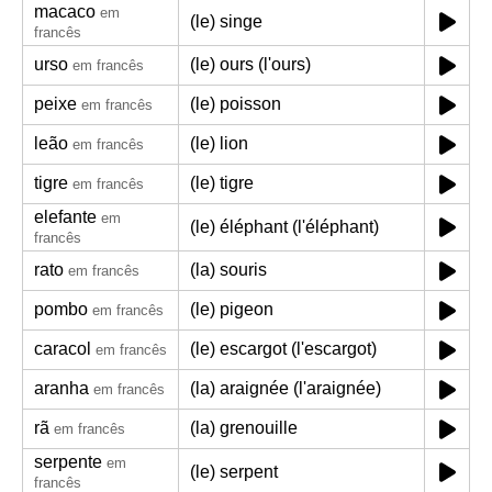
macaco
em
(le) singe
francês
urso
(le) ours (l'ours)
em francês
peixe
(le) poisson
em francês
leão
(le) lion
em francês
tigre
(le) tigre
em francês
elefante
em
(le) éléphant (l'éléphant)
francês
rato
(la) souris
em francês
pombo
(le) pigeon
em francês
caracol
(le) escargot (l'escargot)
em francês
aranha
(la) araignée (l'araignée)
em francês
rã
(la) grenouille
em francês
serpente
em
(le) serpent
francês