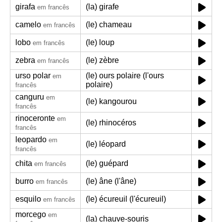
girafa
(la) girafe
em francês
camelo
(le) chameau
em francês
lobo
(le) loup
em francês
zebra
(le) zèbre
em francês
urso polar
(le) ours polaire (l'ours
em
polaire)
francês
canguru
em
(le) kangourou
francês
rinoceronte
em
(le) rhinocéros
francês
leopardo
em
(le) léopard
francês
chita
(le) guépard
em francês
burro
(le) âne (l'âne)
em francês
esquilo
(le) écureuil (l'écureuil)
em francês
morcego
em
(la) chauve-souris