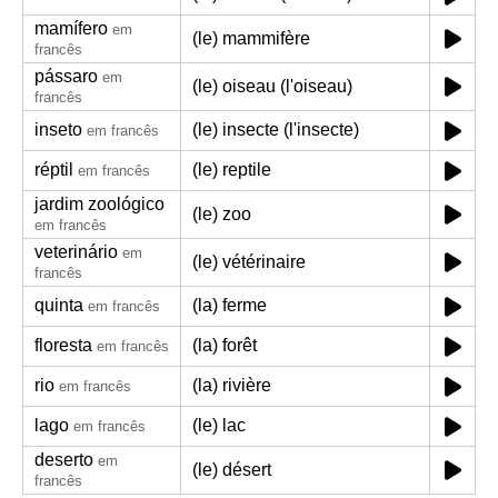
mamífero
em
(le) mammifère
francês
pássaro
em
(le) oiseau (l'oiseau)
francês
inseto
(le) insecte (l'insecte)
em francês
réptil
(le) reptile
em francês
jardim zoológico
(le) zoo
em francês
veterinário
em
(le) vétérinaire
francês
quinta
(la) ferme
em francês
floresta
(la) forêt
em francês
rio
(la) rivière
em francês
lago
(le) lac
em francês
deserto
em
(le) désert
francês