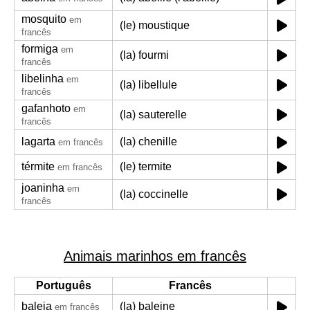
mosquito
em
(le) moustique
francês
formiga
em
(la) fourmi
francês
libelinha
em
(la) libellule
francês
gafanhoto
em
(la) sauterelle
francês
lagarta
(la) chenille
em francês
térmite
(le) termite
em francês
joaninha
em
(la) coccinelle
francês
Animais marinhos em francês
Português
Francês
baleia
(la) baleine
em francês