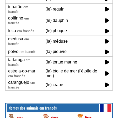
tubarão
em
(le) requin
francês
golfinho
em
(le) dauphin
francês
foca
(le) phoque
em francês
medusa
em
(la) méduse
francês
polvo
(la) pieuvre
em francês
tartaruga
em
(la) tortue marine
francês
estrela-do-mar
(la) étoile de mer (l'étoile de
mer)
em francês
caranguejo
em
(le) crabe
francês