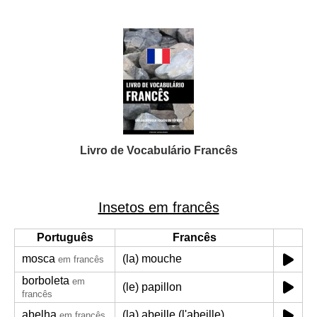
Livro de Vocabulário Francês
Insetos em francês
Português
Francês
mosca
(la) mouche
em francês
borboleta
em
(le) papillon
francês
abelha
(la) abeille (l'abeille)
em francês