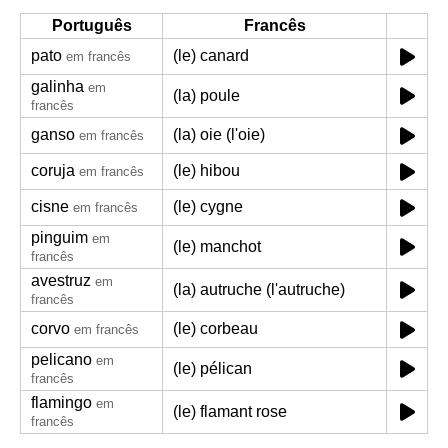
Português
Francês
pato
(le) canard
em francês
galinha
em
(la) poule
francês
ganso
(la) oie (l'oie)
em francês
coruja
(le) hibou
em francês
cisne
(le) cygne
em francês
pinguim
em
(le) manchot
francês
avestruz
em
(la) autruche (l'autruche)
francês
corvo
(le) corbeau
em francês
pelicano
em
(le) pélican
francês
flamingo
em
(le) flamant rose
francês