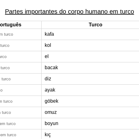
Partes importantes do corpo humano em turco
ortuguês
Turco
kafa
m turco
kol
turco
el
urco
bacak
turco
diz
 turco
ayak
co
göbek
m turco
omuz
 turco
boyun
em turco
kıç
em turco