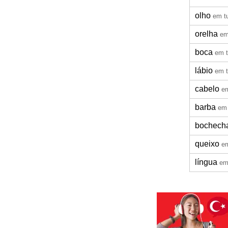
olho
em t
orelha
em
boca
em t
lábio
em t
cabelo
em
barba
em 
bochech
queixo
em
língua
em