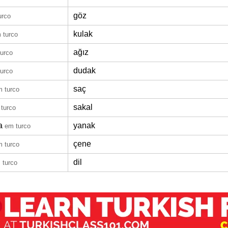
göz
urco
kulak
 turco
ağız
urco
dudak
urco
saç
 turco
sakal
turco
a
yanak
em turco
çene
 turco
dil
 turco