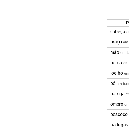
P
cabeça
e
braço
em 
mão
em t
perna
em 
joelho
em
pé
em tur
barriga
e
ombro
em
pescoço
nádegas