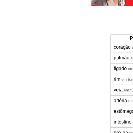
P
coração
pulmão
e
fígado
em
rim
em tur
veia
em t
artéria
em
estômag
intestino
bexiga
em