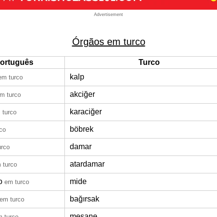
Advertisement
Órgãos em turco
ortuguês
Turco
kalp
em turco
akciğer
m turco
karaciğer
 turco
böbrek
co
damar
urco
atardamar
 turco
o
mide
em turco
bağırsak
em turco
mesane
 turco