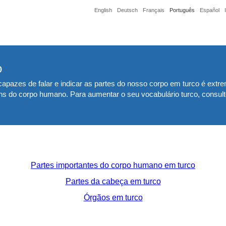
English
Deutsch
Français
Português
Español
o
zes de falar e indicar as partes do nosso corpo em turco é extrem
ns do corpo humano. Para aumentar o seu vocabulário turco, consul
Partes importantes do corpo humano em turco
Partes da cabeça em turco
Órgãos em turco