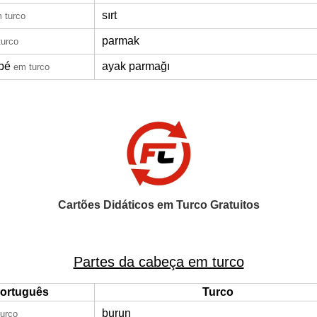
sırt
 turco
parmak
turco
pé
ayak parmağı
em turco
Cartões Didáticos em Turco Gratuitos
Partes da cabeça em turco
ortuguês
Turco
burun
urco