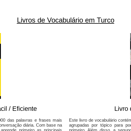
Livros de Vocabulário em Turco
il / Eficiente
Livro
000 das palavras e frases mais
Este livro de vocabulário cont
conversação diária. Com base na
agrupadas por tópico para po
 aprende primeiro as principais
primeiro. Além disso, a segu