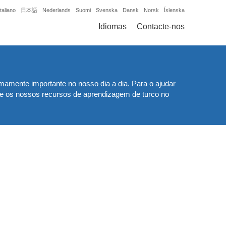
Italiano
日本語
Nederlands
Suomi
Svenska
Dansk
Norsk
Íslenska
Idiomas
Contacte-nos
amente importante no nosso dia a dia. Para o ajudar
te os nossos recursos de aprendizagem de turco no