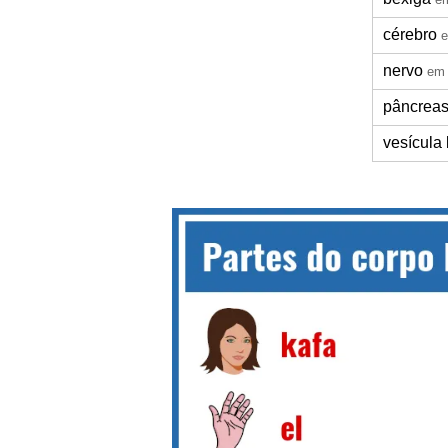
cérebro
e
nervo
em 
pâncrea
vesícula 