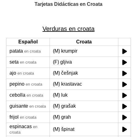
Tarjetas Didácticas en Croata
Verduras en croata
Español
Croata
patata
(M) krumpir
en croata
seta
(F) gljiva
en croata
ajo
(M) češnjak
en croata
pepino
(M) krastavac
en croata
cebolla
(M) luk
en croata
guisante
(M) grašak
en croata
frijol
(M) grah
en croata
espinacas
en
(M) špinat
croata