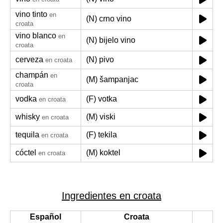
vino tinto
en
(N) crno vino
croata
vino blanco
en
(N) bijelo vino
croata
cerveza
(N) pivo
en croata
champán
en
(M) šampanjac
croata
vodka
(F) votka
en croata
whisky
(M) viski
en croata
tequila
(F) tekila
en croata
cóctel
(M) koktel
en croata
Ingredientes en croata
Español
Croata