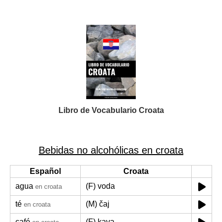
Libro de Vocabulario Croata
Bebidas no alcohólicas en croata
Español
Croata
agua
(F) voda
en croata
té
(M) čaj
en croata
café
(F) kava