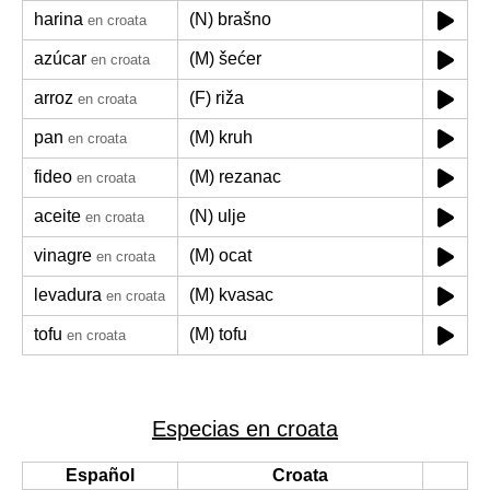
harina
(N) brašno
en croata
azúcar
(M) šećer
en croata
arroz
(F) riža
en croata
pan
(M) kruh
en croata
fideo
(M) rezanac
en croata
aceite
(N) ulje
en croata
vinagre
(M) ocat
en croata
levadura
(M) kvasac
en croata
tofu
(M) tofu
en croata
Especias en croata
Español
Croata