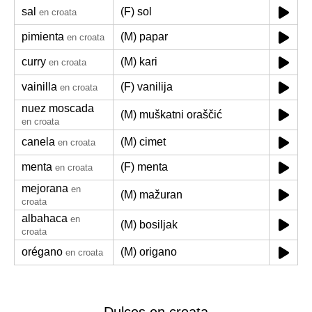
sal
(F) sol
en croata
pimienta
(M) papar
en croata
curry
(M) kari
en croata
vainilla
(F) vanilija
en croata
nuez moscada
(M) muškatni oraščić
en croata
canela
(M) cimet
en croata
menta
(F) menta
en croata
mejorana
en
(M) mažuran
croata
albahaca
en
(M) bosiljak
croata
orégano
(M) origano
en croata