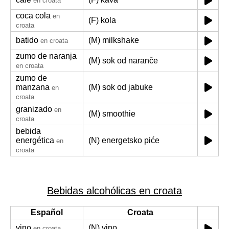
en croata
coca cola
en
(F) kola
croata
batido
(M) milkshake
en croata
zumo de naranja
(M) sok od naranče
en croata
zumo de
manzana
(M) sok od jabuke
en
croata
granizado
en
(M) smoothie
croata
bebida
energética
(N) energetsko piće
en
croata
Bebidas alcohólicas en croata
Español
Croata
vino
(N) vino
en croata