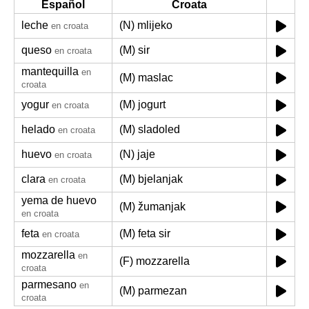
Español
Croata
leche
(N) mlijeko
en croata
queso
(M) sir
en croata
mantequilla
en
(M) maslac
croata
yogur
(M) jogurt
en croata
helado
(M) sladoled
en croata
huevo
(N) jaje
en croata
clara
(M) bjelanjak
en croata
yema de huevo
(M) žumanjak
en croata
feta
(M) feta sir
en croata
mozzarella
en
(F) mozzarella
croata
parmesano
en
(M) parmezan
croata