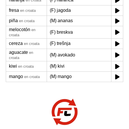
en croata
fresa
(F) jagoda
en croata
piña
(M) ananas
en croata
melocotón
en
(F) breskva
croata
cereza
(F) trešnja
en croata
aguacate
en
(M) avokado
croata
kiwi
(M) kivi
en croata
mango
(M) mango
en croata