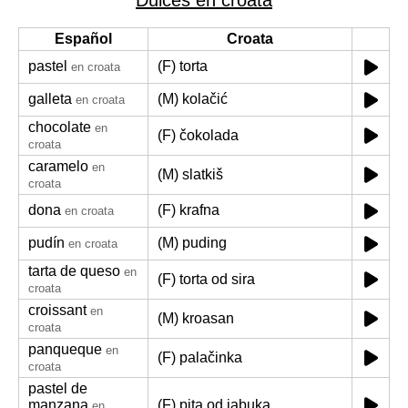
Dulces en croata
Español
Croata
pastel
(F) torta
en croata
galleta
(M) kolačić
en croata
chocolate
en
(F) čokolada
croata
caramelo
en
(M) slatkiš
croata
dona
(F) krafna
en croata
pudín
(M) puding
en croata
tarta de queso
en
(F) torta od sira
croata
croissant
en
(M) kroasan
croata
panqueque
en
(F) palačinka
croata
pastel de
manzana
(F) pita od jabuka
en