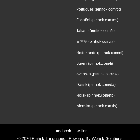
Português (pinhok.com/pt)
Español (pinhok.com/es)
Italiano (pinhok.com/it)
日本語 (pinhok.com/ja)
Nederlands (pinhok.com/nl)
Suomi (pinhok.com/fi)
Svenska (pinhok.com/sv)
Dansk (pinhok.com/da)
Norsk (pinhok.com/nb)
Íslenska (pinhok.com/is)
Facebook
|
Twitter
© 2026
Pinhok Languages
| Powered By
Wohok Solutions