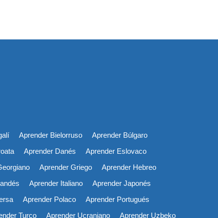
alí
Aprender Bielorruso
Aprender Búlgaro
roata
Aprender Danés
Aprender Eslovaco
Georgiano
Aprender Griego
Aprender Hebreo
landés
Aprender Italiano
Aprender Japonés
ersa
Aprender Polaco
Aprender Portugués
ender Turco
Aprender Ucraniano
Aprender Uzbeko