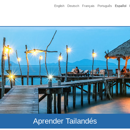
English
Deutsch
Français
Português
Español
Aprender Tailandés