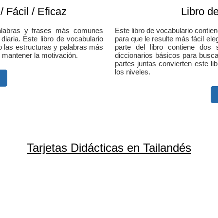
 Fácil / Eficaz
Libro d
palabras y frases más comunes
Este libro de vocabulario conti
iaria. Este libro de vocabulario
para que le resulte más fácil el
o las estructuras y palabras más
parte del libro contiene dos
 mantener la motivación.
diccionarios básicos para busca
partes juntas convierten este li
los niveles.
Tarjetas Didácticas en Tailandés