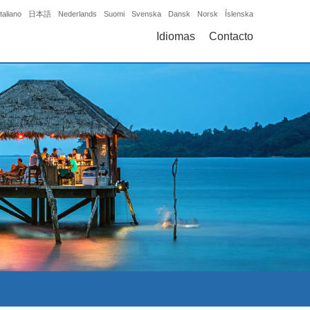
Italiano
日本語
Nederlands
Suomi
Svenska
Dansk
Norsk
Íslenska
Idiomas
Contacto