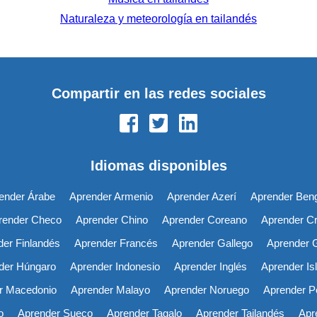
Naturaleza y meteorología en tailandés
Compartir en las redes sociales
Idiomas disponibles
ender Árabe
Aprender Armenio
Aprender Azerí
Aprender Beng
render Checo
Aprender Chino
Aprender Coreano
Aprender C
er Finlandés
Aprender Francés
Aprender Gallego
Aprender 
der Húngaro
Aprender Indonesio
Aprender Inglés
Aprender Is
r Macedonio
Aprender Malayo
Aprender Noruego
Aprender P
o
Aprender Sueco
Aprender Tagalo
Aprender Tailandés
Apr