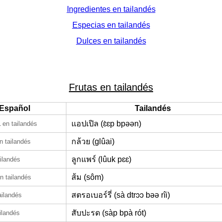
Ingredientes en tailandés
Especias en tailandés
Dulces en tailandés
Frutas en tailandés
Español
Tailandés
a
แอปเปิล (ɛ̀ɛp bpəən)
en tailandés
กล้วย (glûai)
n tailandés
ลูกแพร์ (lûuk pɛɛ)
ailandés
ส้ม (sôm)
n tailandés
สตรอเบอร์รี่ (sà dtrɔɔ bəə rîi)
ailandés
สับปะรด (sàp bpà rót)
ilandés