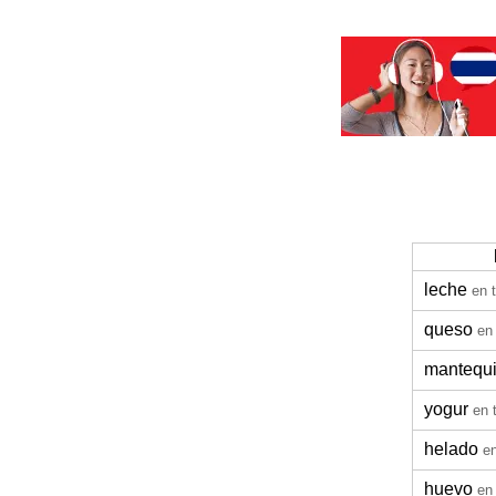
leche
en 
queso
en
mantequi
yogur
en 
helado
en
huevo
en