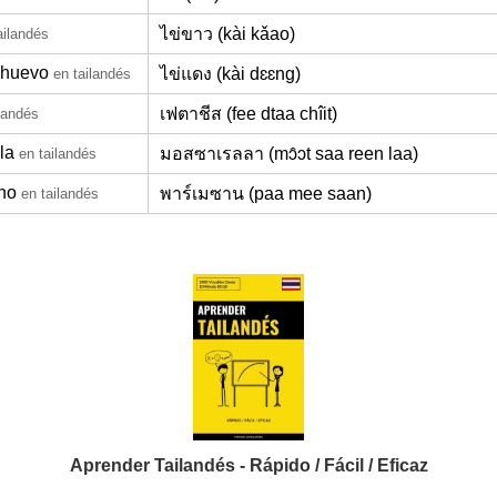
ไข่ขาว (kài kǎao)
ailandés
 huevo
ไข่แดง (kài dɛɛng)
en tailandés
เฟตาชีส (fee dtaa chîit)
landés
la
มอสซาเรลลา (mɔ̂ɔt saa reen laa)
en tailandés
no
พาร์เมซาน (paa mee saan)
en tailandés
Aprender Tailandés - Rápido / Fácil / Eficaz