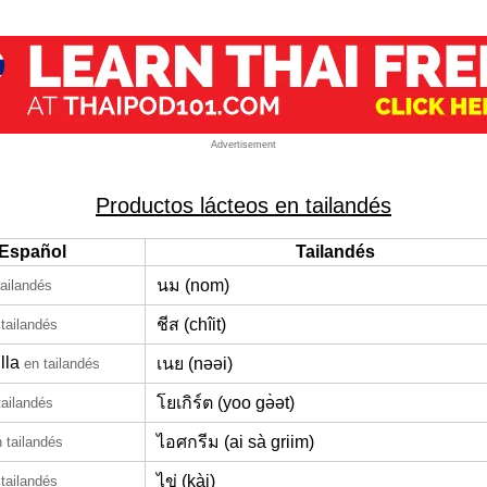
Advertisement
Productos lácteos en tailandés
Español
Tailandés
นม (nom)
tailandés
ชีส (chîit)
 tailandés
lla
เนย (nəəi)
en tailandés
โยเกิร์ต (yoo gə̀ət)
tailandés
ไอศกรีม (ai sà griim)
 tailandés
ไข่ (kài)
 tailandés