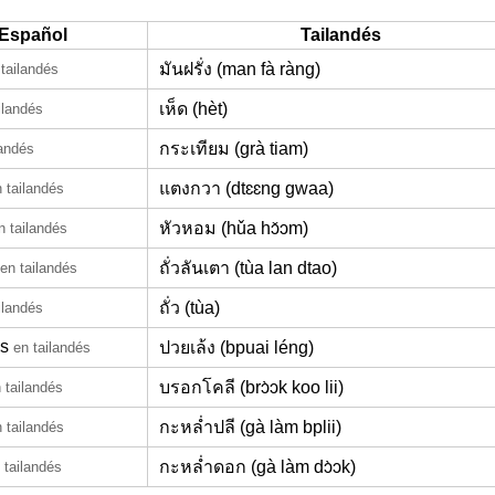
Español
Tailandés
มันฝรั่ง (man fà ràng)
 tailandés
เห็ด (hèt)
ilandés
กระเทียม (grà tiam)
landés
แตงกวา (dtɛɛng gwaa)
 tailandés
หัวหอม (hǔa hɔ̌ɔm)
n tailandés
ถั่วลันเตา (tùa lan dtao)
en tailandés
ถั่ว (tùa)
ilandés
s
ปวยเล้ง (bpuai léng)
en tailandés
บรอกโคลี (brɔ̀ɔk koo lii)
 tailandés
กะหล่ำปลี (gà làm bplii)
 tailandés
กะหล่ำดอก (gà làm dɔ̀ɔk)
 tailandés