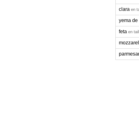
clara
en t
yema de
feta
en tai
mozzarel
parmesa