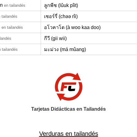
ón
ลูกพีช (lûuk pîit)
en tailandés
เชอร์รี่ (chəə rîi)
 tailandés
e
อโวคาโด (à woo kaa doo)
en tailandés
กีวี (gii wii)
ilandés
มะม่วง (má mûang)
 tailandés
Tarjetas Didácticas en Tailandés
Verduras en tailandés