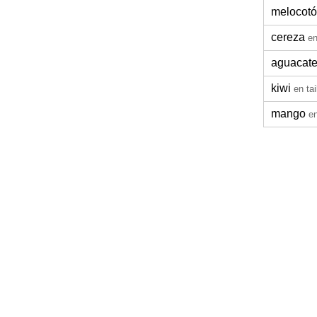
melocot
cereza
en
aguacat
kiwi
en ta
mango
en