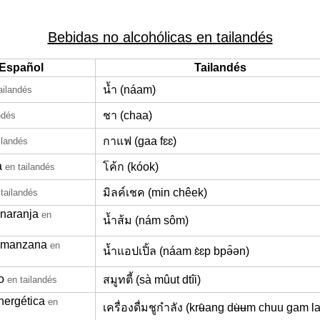
Bebidas no alcohólicas en tailandés
Español
Tailandés
น้ำ (náam)
ailandés
ชา (chaa)
ndés
กาแฟ (gaa fɛɛ)
ilandés
a
โค้ก (kóok)
en tailandés
มิลค์เชค (min chêek)
 tailandés
naranja
en
น้ำส้ม (nám sôm)
 manzana
en
น้ำแอปเปิ้ล (náam ɛ̀ɛp bpə̂ən)
o
สมูทตี้ (sà mûut dtîi)
en tailandés
nergética
en
เครื่องดื่มชูกำลัง (krʉ̂ang dʉ̀ʉm chuu gam l