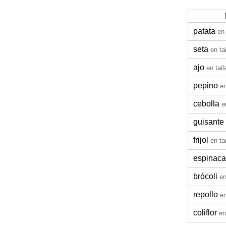
patata
en
seta
en ta
ajo
en tai
pepino
en
cebolla
e
guisante
frijol
en ta
espinaca
brócoli
en
repollo
en
coliflor
en