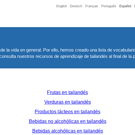
English
Deutsch
Français
Português
Español
de la vida en general. Por ello, hemos creado una lista de vocabulario
onsulta nuestros recursos de aprendizaje de tailandés al final de la 
Frutas en tailandés
Verduras en tailandés
Productos lácteos en tailandés
Bebidas no alcohólicas en tailandés
Bebidas alcohólicas en tailandés