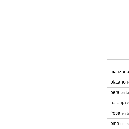
manzan
plátano
e
pera
en t
naranja
e
fresa
en t
piña
en ta