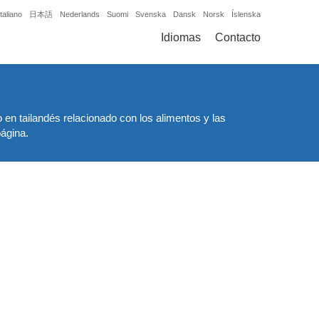
Italiano
日本語
Nederlands
Suomi
Svenska
Dansk
Norsk
Íslenska
Idiomas
Contacto
 en tailandés relacionado con los alimentos y las
página.