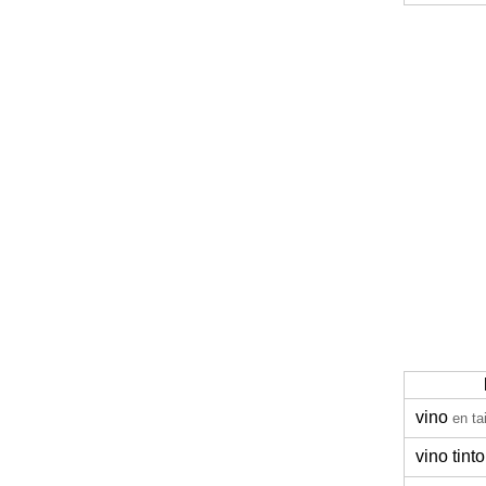
vino
en ta
vino tinto