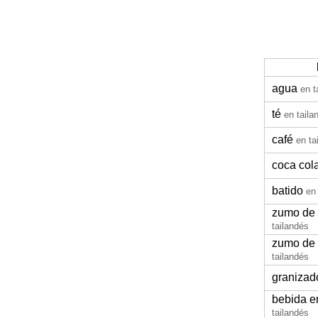
agua
en t
té
en taila
café
en ta
coca col
batido
en
zumo de 
tailandés
zumo de
tailandés
granizad
bebida e
tailandés