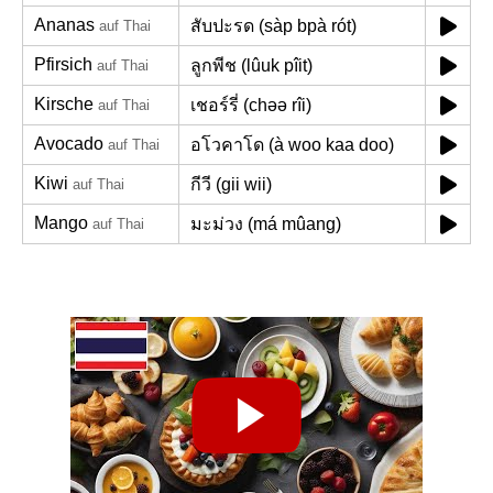
Ananas
สับปะรด (sàp bpà rót)
auf Thai
Pfirsich
ลูกพีช (lûuk pîit)
auf Thai
Kirsche
เชอร์รี่ (chəə rîi)
auf Thai
Avocado
อโวคาโด (à woo kaa doo)
auf Thai
Kiwi
กีวี (gii wii)
auf Thai
Mango
มะม่วง (má mûang)
auf Thai