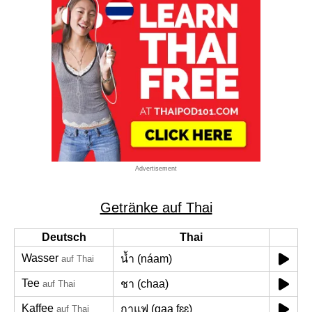
Advertisement
Getränke auf Thai
Deutsch
Thai
Wasser
น้ำ (náam)
auf Thai
Tee
ชา (chaa)
auf Thai
Kaffee
กาแฟ (gaa fɛɛ)
auf Thai