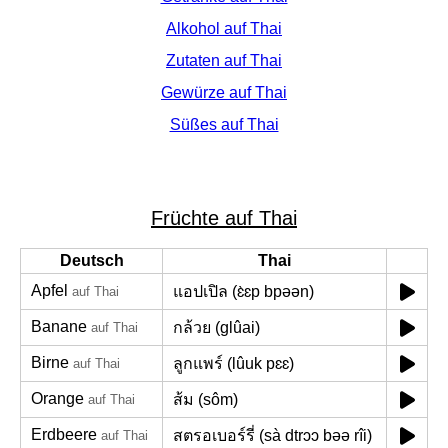
Alkohol auf Thai
Zutaten auf Thai
Gewürze auf Thai
Süßes auf Thai
Früchte auf Thai
Deutsch
Thai
Apfel
แอปเปิล (ɛ̀ɛp bpəən)
auf Thai
Banane
กล้วย (glûai)
auf Thai
Birne
ลูกแพร์ (lûuk pɛɛ)
auf Thai
Orange
ส้ม (sôm)
auf Thai
Erdbeere
สตรอเบอร์รี่ (sà dtrɔɔ bəə rîi)
auf Thai