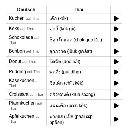
Deutsch
Thai
Kuchen
เค้ก (kék)
auf Thai
Keks
คุกกี้ (kúk gîi)
auf Thai
Schokolade
auf
ช็อกโกแลต (chɔ́k goo lɛ̂ɛt)
Thai
Bonbon
ลูกกวาด (lûuk gwàat)
auf Thai
Donut
โดนัท (doo nát)
auf Thai
Pudding
พุดดิ้ง (pút dîng)
auf Thai
Käsekuchen
auf
ชีสเค้ก (chîit kék)
Thai
Croissant
ครัวซองต์ (krua sɔɔng)
auf Thai
Pfannkuchen
auf
แพนเค้ก (pɛɛn kék)
Thai
Apfelkuchen
พายแอปเปิ้ล (paai ɛ̀ɛp
auf
Thai
bpə̂ən)