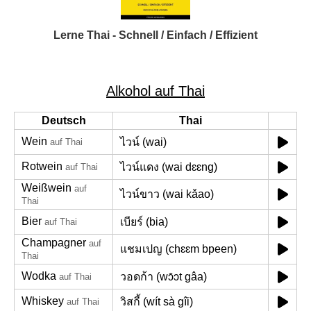
Lerne Thai - Schnell / Einfach / Effizient
Alkohol auf Thai
Deutsch
Thai
Wein
ไวน์ (wai)
auf Thai
Rotwein
ไวน์แดง (wai dɛɛng)
auf Thai
Weißwein
auf
ไวน์ขาว (wai kǎao)
Thai
Bier
เบียร์ (bia)
auf Thai
Champagner
auf
แชมเปญ (chɛɛm bpeen)
Thai
Wodka
วอดก้า (wɔ̂ɔt gâa)
auf Thai
Whiskey
วิสกี้ (wít sà gîi)
auf Thai