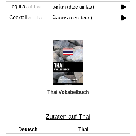
Tequila
เตกีล่า (dtee gii lâa)
auf Thai
Cocktail
ค็อกเทล (kɔ́k teen)
auf Thai
Thai Vokabelbuch
Zutaten auf Thai
Deutsch
Thai