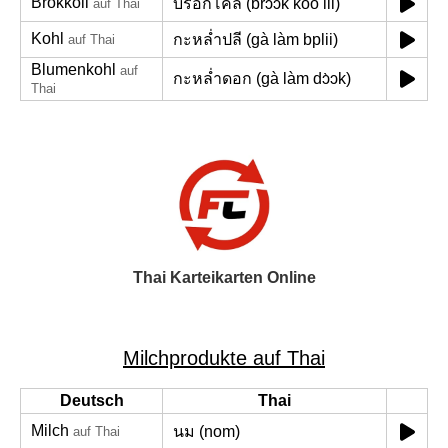
Brokkoli
บรอกโคลี (brɔ̀ɔk koo lii)
auf Thai
Kohl
กะหล่ำปลี (gà làm bplii)
auf Thai
Blumenkohl
auf
กะหล่ำดอก (gà làm dɔ̀ɔk)
Thai
Thai Karteikarten Online
Milchprodukte auf Thai
Deutsch
Thai
Milch
นม (nom)
auf Thai