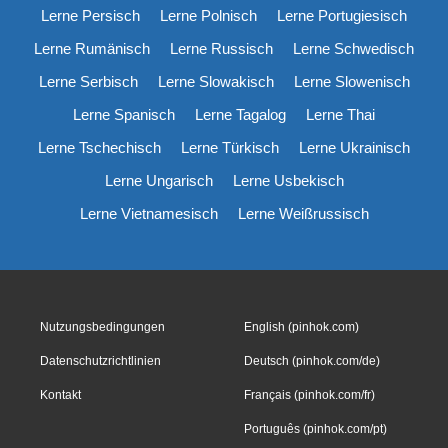
Lerne Persisch
Lerne Polnisch
Lerne Portugiesisch
Lerne Rumänisch
Lerne Russisch
Lerne Schwedisch
Lerne Serbisch
Lerne Slowakisch
Lerne Slowenisch
Lerne Spanisch
Lerne Tagalog
Lerne Thai
Lerne Tschechisch
Lerne Türkisch
Lerne Ukrainisch
Lerne Ungarisch
Lerne Usbekisch
Lerne Vietnamesisch
Lerne Weißrussisch
Nutzungsbedingungen
English (pinhok.com)
Datenschutzrichtlinien
Deutsch (pinhok.com/de)
Kontakt
Français (pinhok.com/fr)
Português (pinhok.com/pt)