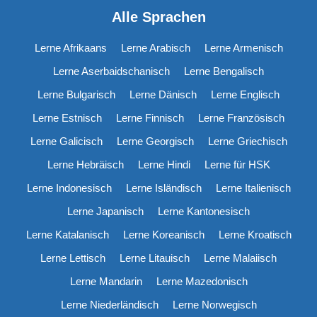
Alle Sprachen
Lerne Afrikaans
Lerne Arabisch
Lerne Armenisch
Lerne Aserbaidschanisch
Lerne Bengalisch
Lerne Bulgarisch
Lerne Dänisch
Lerne Englisch
Lerne Estnisch
Lerne Finnisch
Lerne Französisch
Lerne Galicisch
Lerne Georgisch
Lerne Griechisch
Lerne Hebräisch
Lerne Hindi
Lerne für HSK
Lerne Indonesisch
Lerne Isländisch
Lerne Italienisch
Lerne Japanisch
Lerne Kantonesisch
Lerne Katalanisch
Lerne Koreanisch
Lerne Kroatisch
Lerne Lettisch
Lerne Litauisch
Lerne Malaiisch
Lerne Mandarin
Lerne Mazedonisch
Lerne Niederländisch
Lerne Norwegisch