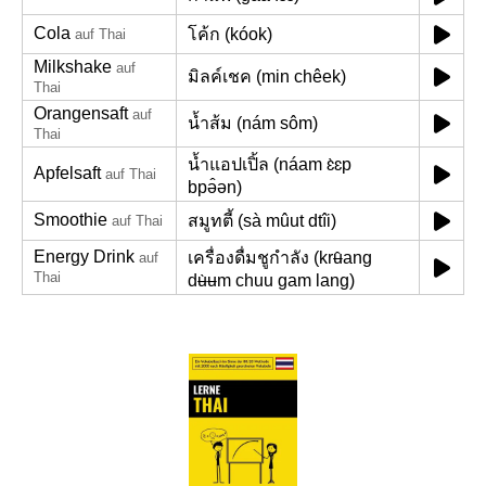
Cola
โค้ก (kóok)
auf Thai
Milkshake
auf
มิลค์เชค (min chêek)
Thai
Orangensaft
auf
น้ำส้ม (nám sôm)
Thai
น้ำแอปเปิ้ล (náam ɛ̀ɛp
Apfelsaft
auf Thai
bpə̂ən)
Smoothie
สมูทตี้ (sà mûut dtîi)
auf Thai
Energy Drink
เครื่องดื่มชูกำลัง (krʉ̂ang
auf
Thai
dʉ̀ʉm chuu gam lang)