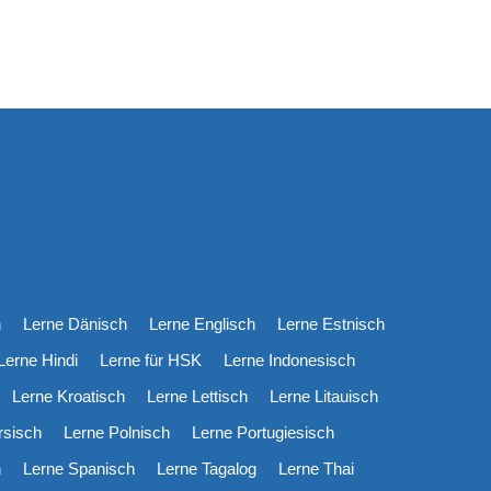
h
Lerne Dänisch
Lerne Englisch
Lerne Estnisch
Lerne Hindi
Lerne für HSK
Lerne Indonesisch
Lerne Kroatisch
Lerne Lettisch
Lerne Litauisch
rsisch
Lerne Polnisch
Lerne Portugiesisch
h
Lerne Spanisch
Lerne Tagalog
Lerne Thai