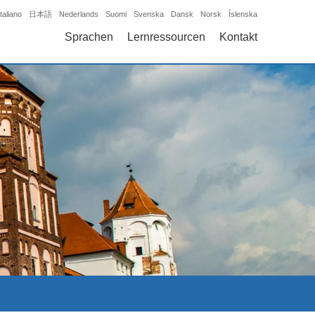
Italiano
日本語
Nederlands
Suomi
Svenska
Dansk
Norsk
Íslenska
Sprachen
Lernressourcen
Kontakt