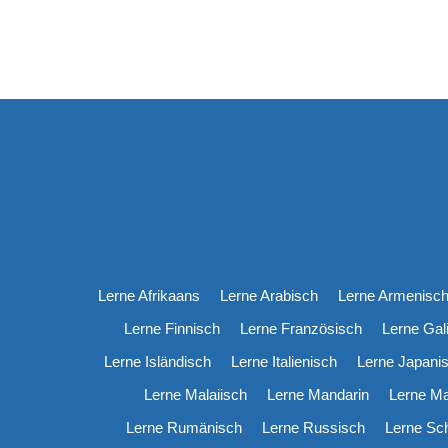
Lerne Afrikaans
Lerne Arabisch
Lerne Armenisc
Lerne Finnisch
Lerne Französisch
Lerne Gal
Lerne Isländisch
Lerne Italienisch
Lerne Japani
Lerne Malaiisch
Lerne Mandarin
Lerne M
Lerne Rumänisch
Lerne Russisch
Lerne Sc