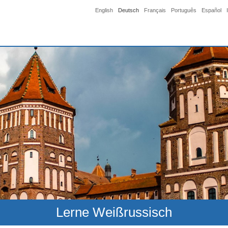
English
Deutsch
Français
Português
Español
Lerne Weißrussisch