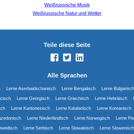
Weißrussische Musik
Weißrussische Natur und Wetter
Teile diese Seite
Alle Sprachen
h
Lerne Aserbaidschanisch
Lerne Bengalisch
Lerne Bulgarisc
icisch
Lerne Georgisch
Lerne Griechisch
Lerne Hebräisch
sch
Lerne Kantonesisch
Lerne Katalanisch
Lerne Koreanisch
azedonisch
Lerne Niederländisch
Lerne Norwegisch
Lerne Pe
hwedisch
Lerne Serbisch
Lerne Slowakisch
Lerne Slowenisc