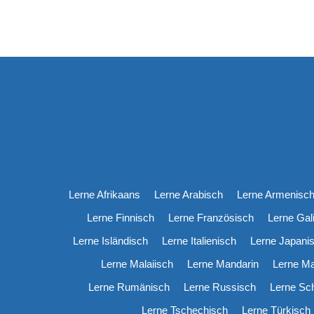
Lerne Afrikaans
Lerne Arabisch
Lerne Armenisc
Lerne Finnisch
Lerne Französisch
Lerne Gal
Lerne Isländisch
Lerne Italienisch
Lerne Japani
Lerne Malaiisch
Lerne Mandarin
Lerne M
Lerne Rumänisch
Lerne Russisch
Lerne Sc
Lerne Tschechisch
Lerne Türkisch