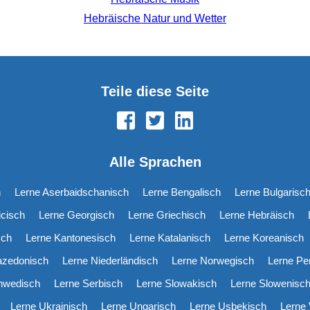
Hebräische Natur und Wetter
Teile diese Seite
Alle Sprachen
h
Lerne Aserbaidschanisch
Lerne Bengalisch
Lerne Bulgarisc
icisch
Lerne Georgisch
Lerne Griechisch
Lerne Hebräisch
sch
Lerne Kantonesisch
Lerne Katalanisch
Lerne Koreanisch
azedonisch
Lerne Niederländisch
Lerne Norwegisch
Lerne Pe
hwedisch
Lerne Serbisch
Lerne Slowakisch
Lerne Slowenisc
Lerne Ukrainisch
Lerne Ungarisch
Lerne Usbekisch
Lerne