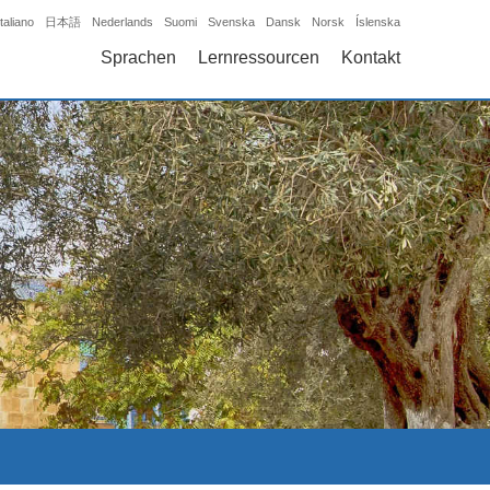
Italiano
日本語
Nederlands
Suomi
Svenska
Dansk
Norsk
Íslenska
Sprachen
Lernressourcen
Kontakt