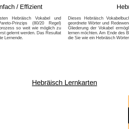
fach / Effizient
Heb
gsten Hebräisch Vokabel und
Dieses Hebräisch Vokabelbuc
to-Prinzips (80/20 Regel)
geordnete Wörter und Redewendu
prozess so weit wie möglich zu
Gliederung der Vokabel ermögl
rst gelernt werden. Das Resultat
lernen möchten. Am Ende des Bu
rte Lernende.
die Sie wie ein Hebräisch Wört
Hebräisch Lernkarten