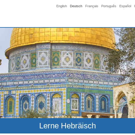
English
Deutsch
Français
Português
Español
Lerne Hebräisch