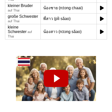
kleiner Bruder
น้องชาย (nɔ́ɔng chaai)
auf Thai
große Schwester
พี่สาว (pîi sǎao)
auf Thai
kleine
Schwester
น้องสาว (nɔ́ɔng sǎao)
auf
Thai