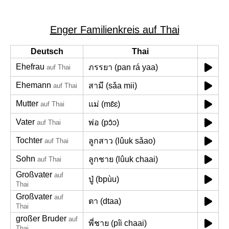
Enger Familienkreis auf Thai
Deutsch
Thai
Ehefrau
ภรรยา (pan rá yaa)
auf Thai
Ehemann
สามี (sǎa mii)
auf Thai
Mutter
แม่ (mɛ̂ɛ)
auf Thai
Vater
พ่อ (pɔ̂ɔ)
auf Thai
Tochter
ลูกสาว (lûuk sǎao)
auf Thai
Sohn
ลูกชาย (lûuk chaai)
auf Thai
Großvater
auf
ปู่ (bpùu)
Thai
Großvater
auf
ตา (dtaa)
Thai
großer Bruder
auf
พี่ชาย (pîi chaai)
Thai