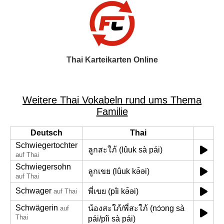
Thai Karteikarten Online
Weitere Thai Vokabeln rund ums Thema
Familie
Deutsch
Thai
Schwiegertochter
ลูกสะใภ้ (lûuk sà pái)
auf Thai
Schwiegersohn
ลูกเขย (lûuk kə̌əi)
auf Thai
Schwager
พี่เขย (pîi kə̌əi)
auf Thai
Schwägerin
น้องสะใภ้/พี่สะใภ้ (nɔ́ɔng sà
auf
Thai
pái/pîi sà pái)