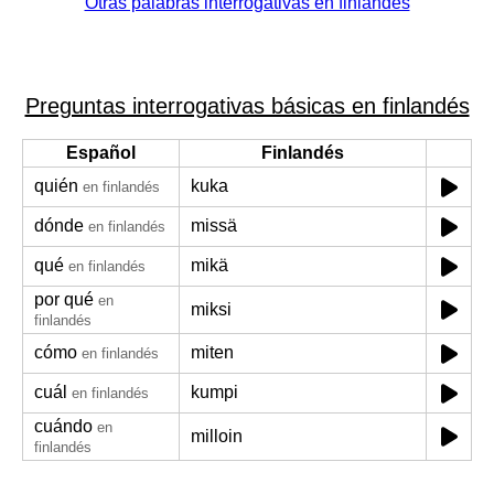
Otras palabras interrogativas en finlandés
Preguntas interrogativas básicas en finlandés
Español
Finlandés
quién
kuka
en finlandés
dónde
missä
en finlandés
qué
mikä
en finlandés
por qué
en
miksi
finlandés
cómo
miten
en finlandés
cuál
kumpi
en finlandés
cuándo
en
milloin
finlandés