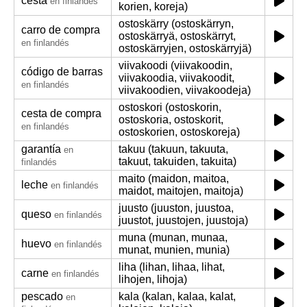
cesta
en finlandés
korien, koreja)
ostoskärry (ostoskärryn,
carro de compra
ostoskärryä, ostoskärryt,
en finlandés
ostoskärryjen, ostoskärryjä)
viivakoodi (viivakoodin,
código de barras
viivakoodia, viivakoodit,
en finlandés
viivakoodien, viivakoodeja)
ostoskori (ostoskorin,
cesta de compra
ostoskoria, ostoskorit,
en finlandés
ostoskorien, ostoskoreja)
garantía
takuu (takuun, takuuta,
en
takuut, takuiden, takuita)
finlandés
maito (maidon, maitoa,
leche
en finlandés
maidot, maitojen, maitoja)
juusto (juuston, juustoa,
queso
en finlandés
juustot, juustojen, juustoja)
muna (munan, munaa,
huevo
en finlandés
munat, munien, munia)
liha (lihan, lihaa, lihat,
carne
en finlandés
lihojen, lihoja)
pescado
kala (kalan, kalaa, kalat,
en