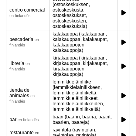
(ostoskeskuksen,
centro comercial
ostoskeskusta,
ostoskeskukset,
en finlandés
ostoskeskusten,
ostoskeskuksia)
kalakauppa (kalakaupan,
pescadería
kalakauppaa, kalakaupat,
en
kalakauppojen,
finlandés
kalakauppoja)
kirjakauppa (kirjakaupan,
librería
kirjakauppaa, kirjakaupat,
en
kirjakauppojen,
finlandés
kirjakauppoja)
lemmikkieläinliike
(lemmikkieläinliikkeen,
tienda de
lemmikkieläinliikettä,
animales
en
lemmikkieläinliikkeet,
finlandés
lemmikkieläinliikkeiden,
lemmikkieläinliikkeitä)
baari (baarin, baaria, baarit,
bar
en finlandés
baarien, baareja)
ravintola (ravintolan,
restaurante
en
ravintolaa, ravintolat,