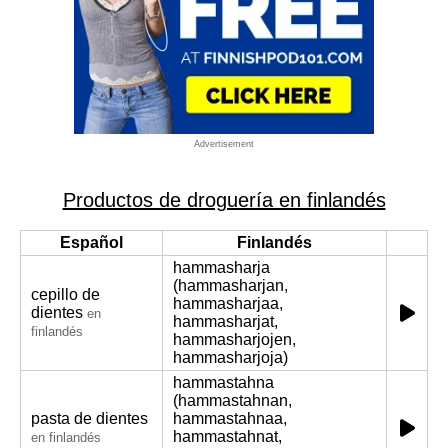
Advertisement
Productos de droguería en finlandés
Español
Finlandés
hammasharja
(hammasharjan,
cepillo de
hammasharjaa,
dientes
en
hammasharjat,
finlandés
hammasharjojen,
hammasharjoja)
hammastahna
(hammastahnan,
pasta de dientes
hammastahnaa,
hammastahnat,
en finlandés