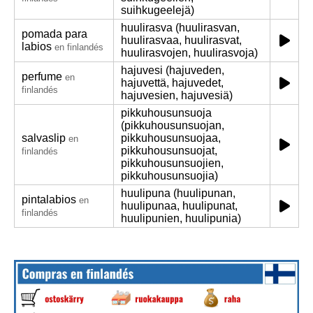
suihkugeelejä)
huulirasva (huulirasvan,
pomada para
huulirasvaa, huulirasvat,
labios
en finlandés
huulirasvojen, huulirasvoja)
hajuvesi (hajuveden,
perfume
en
hajuvettä, hajuvedet,
finlandés
hajuvesien, hajuvesiä)
pikkuhousunsuoja
(pikkuhousunsuojan,
salvaslip
pikkuhousunsuojaa,
en
pikkuhousunsuojat,
finlandés
pikkuhousunsuojien,
pikkuhousunsuojia)
huulipuna (huulipunan,
pintalabios
en
huulipunaa, huulipunat,
finlandés
huulipunien, huulipunia)