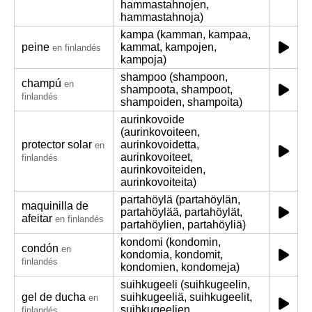
hammastahnojen,
hammastahnoja)
kampa (kamman, kampaa,
peine
kammat, kampojen,
en finlandés
kampoja)
shampoo (shampoon,
champú
en
shampoota, shampoot,
finlandés
shampoiden, shampoita)
aurinkovoide
(aurinkovoiteen,
protector solar
aurinkovoidetta,
en
aurinkovoiteet,
finlandés
aurinkovoiteiden,
aurinkovoiteita)
partahöylä (partahöylän,
maquinilla de
partahöylää, partahöylät,
afeitar
en finlandés
partahöylien, partahöyliä)
kondomi (kondomin,
condón
en
kondomia, kondomit,
finlandés
kondomien, kondomeja)
suihkugeeli (suihkugeelin,
gel de ducha
suihkugeeliä, suihkugeelit,
en
suihkugeelien,
finlandés