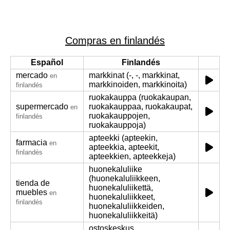
Compras en finlandés
Español
Finlandés
mercado
markkinat (-, -, markkinat,
en
markkinoiden, markkinoita)
finlandés
ruokakauppa (ruokakaupan,
supermercado
ruokakauppaa, ruokakaupat,
en
ruokakauppojen,
finlandés
ruokakauppoja)
apteekki (apteekin,
farmacia
en
apteekkia, apteekit,
finlandés
apteekkien, apteekkeja)
huonekaluliike
(huonekaluliikkeen,
tienda de
huonekaluliikettä,
muebles
en
huonekaluliikkeet,
finlandés
huonekaluliikkeiden,
huonekaluliikkeitä)
ostoskeskus