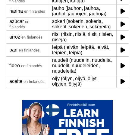
kalojen, kaloja)
finlandés
jauho (jauhon, jauhoa,
harina
en finlandés
jauhot, jauhojen, jauhoja)
azúcar
sokeri (sokerin, sokeria,
en
sokerit, sokerien, sokereita)
finlandés
riisi (riisin, riisiä, riisit, riisien,
arroz
en finlandés
riisejä)
leipä (leivän, leipää, leivät,
pan
en finlandés
leipien, leipiä)
nuudeli (nuudelin, nuudelia,
fideo
nuudelit, nuudeleiden,
en finlandés
nuudeleita)
öljy (öljyn, öljyä, öljyt,
aceite
en finlandés
öljyjen, öljyjä)