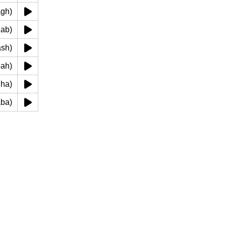
alagh)
snjab)
hfash)
rwbah)
‌tagha)
r aba)