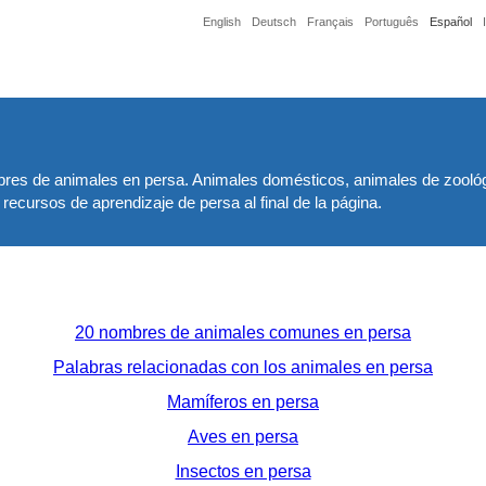
English
Deutsch
Français
Português
Español
res de animales en persa. Animales domésticos, animales de zoológ
ecursos de aprendizaje de persa al final de la página.
20 nombres de animales comunes en persa
Palabras relacionadas con los animales en persa
Mamíferos en persa
Aves en persa
Insectos en persa