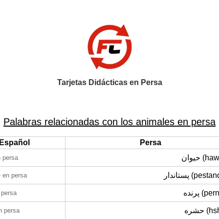
Tarjetas Didácticas en Persa
Palabras relacionadas con los animales en persa
Español
Persa
حیوان (
 persa
o
پستاندار (pest
en persa
پرنده (p
 persa
حشره (
n persa