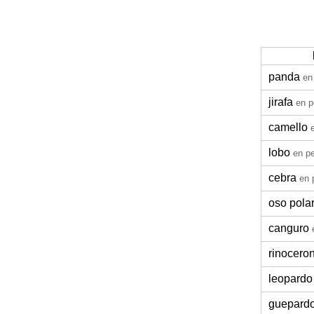
panda
en
jirafa
en p
camello
lobo
en p
cebra
en 
oso pola
canguro
rinocero
leopardo
guepard