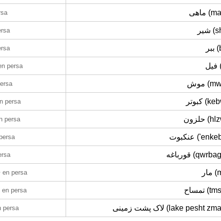
ماهی (
rsa
شیر 
ersa
ببر
ersa
فی
en persa
موش (
ersa
کبوتر (k
n persa
حلزون (
n persa
عنکبوت ('en
persa
قورباغه (qwr
ersa
e
مار
en persa
تمساح (
en persa
لاک پشت زمینی (lake pesht 
n persa