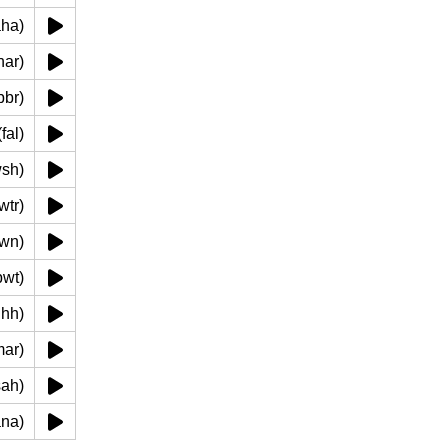
maha)
(shar)
 (bbr)
ل (fal)
mwsh)
ebwtr)
hlzwn)
kebwt)
baghh)
 (mar)
tmsah)
zmana)