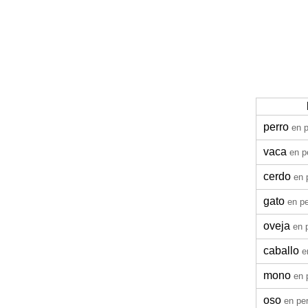
perro
en 
vaca
en p
cerdo
en 
gato
en p
oveja
en 
caballo
e
mono
en 
oso
en pe