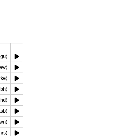
(sgu)
guaw)
hwke)
gurbh)
wsfnd)
 (asb)
amwn)
(khrs)