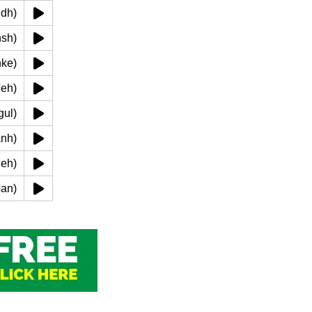
hzndh)
whsh)
shke)
zr'eh)
jngul)
khanh)
acheh)
aaban)