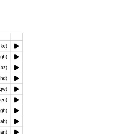
ardke)
mrgh)
ghaz)
(jghd)
 (qw)
w'en)
rmrgh)
 saah)
akean)