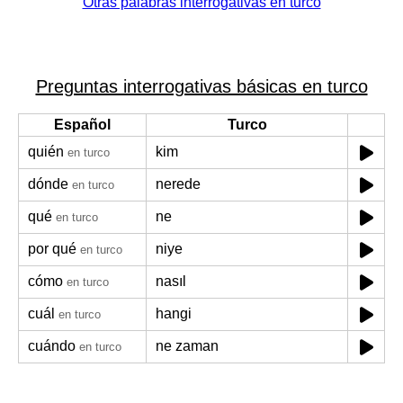
Otras palabras interrogativas en turco
Preguntas interrogativas básicas en turco
Español
Turco
quién
kim
en turco
dónde
nerede
en turco
qué
ne
en turco
por qué
niye
en turco
cómo
nasıl
en turco
cuál
hangi
en turco
cuándo
ne zaman
en turco