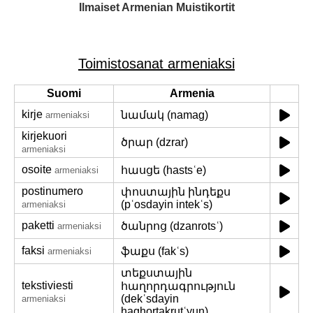
Ilmaiset Armenian Muistikortit
Toimistosanat armeniaksi
Suomi
Armenia
kirje
նամակ (namag)
armeniaksi
kirjekuori
ծրար (dzrar)
armeniaksi
osoite
հասցե (hastsʿe)
armeniaksi
postinumero
փոստային ինդեքս
(pʿosdayin intekʿs)
armeniaksi
paketti
ծանրոց (dzanrotsʿ)
armeniaksi
faksi
ֆաքս (fakʿs)
armeniaksi
տեքստային
tekstiviesti
հաղորդագրություն
(dekʿsdayin
armeniaksi
haghortakrutʿyun)