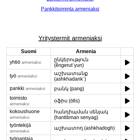
Pankkitoiminta armeniaksi
Yritystermit armeniaksi
Suomi
Armenia
ընկերություն
yhtiö
armeniaksi
(ěngerutʿyun)
աշխատանք
työ
armeniaksi
(ashkhadankʿ)
pankki
բանկ (pang)
armeniaksi
toimisto
օֆիս (ōfis)
armeniaksi
kokoushuone
հանդիպման սենյակ
(hantibman senyag)
armeniaksi
työntekijä
աշխատող (ashkhadogh)
armeniaksi
työnantaja