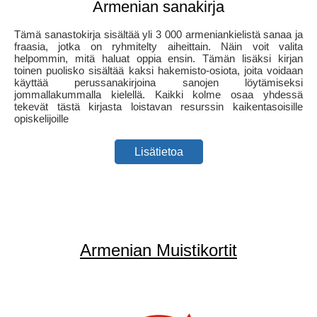
Armenian sanakirja
Tämä sanastokirja sisältää yli 3 000 armeniankielistä sanaa ja
fraasia, jotka on ryhmitelty aiheittain. Näin voit valita
helpommin, mitä haluat oppia ensin. Tämän lisäksi kirjan
toinen puolisko sisältää kaksi hakemisto-osiota, joita voidaan
käyttää perussanakirjoina sanojen löytämiseksi
jommallakummalla kielellä. Kaikki kolme osaa yhdessä
tekevät tästä kirjasta loistavan resurssin kaikentasoisille
opiskelijoille
Lisätietoa
Armenian Muistikortit