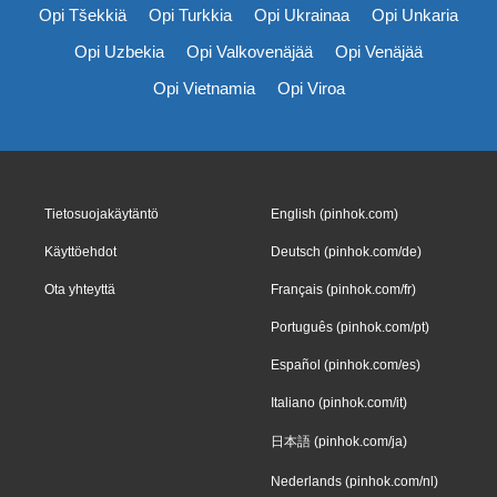
Opi Tšekkiä
Opi Turkkia
Opi Ukrainaa
Opi Unkaria
Opi Uzbekia
Opi Valkovenäjää
Opi Venäjää
Opi Vietnamia
Opi Viroa
Tietosuojakäytäntö
English (pinhok.com)
Käyttöehdot
Deutsch (pinhok.com/de)
Ota yhteyttä
Français (pinhok.com/fr)
Português (pinhok.com/pt)
Español (pinhok.com/es)
Italiano (pinhok.com/it)
日本語 (pinhok.com/ja)
Nederlands (pinhok.com/nl)