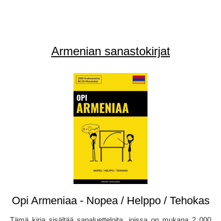
Armenian sanastokirjat
Opi Armeniaa - Nopea / Helppo / Tehokas
Tämä kirja sisältää sanaluetteloita, joissa on mukana 2 000