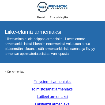
Kielet
Ota yhteyttä
Liike-elämä armeniaksi
Liiketoiminta ei ole helppoa armeniaksi. Luettelomme
armeniankielisistä liiketoimintatermeistä voi auttaa sinua
pääsemään alkuun. Lisää armeniankielisiä sanastoja löytyy
armenian oppimateriaaleista sivun lopusta.
<
Opi Armeniaa
Yritystermit armeniaksi
Toimistosanat armeniaksi
Laitteet armeniaksi
Lakitermit armeniaksi