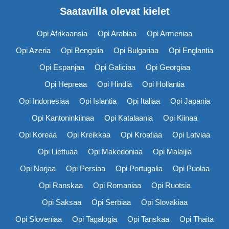
Saatavilla olevat kielet
Opi Afrikaansia
Opi Arabiaa
Opi Armeniaa
Opi Azeria
Opi Bengalia
Opi Bulgariaa
Opi Englantia
Opi Espanjaa
Opi Galiciaa
Opi Georgiaa
Opi Hepreaa
Opi Hindiä
Opi Hollantia
Opi Indonesiaa
Opi Islantia
Opi Italiaa
Opi Japania
Opi Kantoninkiinaa
Opi Katalaania
Opi Kiinaa
Opi Koreaa
Opi Kreikkaa
Opi Kroatiaa
Opi Latviaa
Opi Liettuaa
Opi Makedoniaa
Opi Malaijia
Opi Norjaa
Opi Persiaa
Opi Portugalia
Opi Puolaa
Opi Ranskaa
Opi Romaniaa
Opi Ruotsia
Opi Saksaa
Opi Serbiaa
Opi Slovakiaa
Opi Sloveniaa
Opi Tagalogia
Opi Tanskaa
Opi Thaita