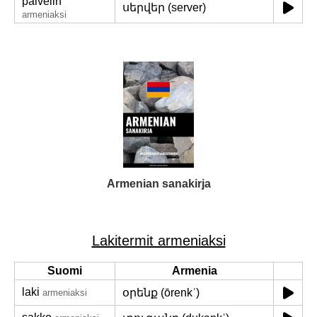
palvelin
սերվեր (server)
armeniaksi
Armenian sanakirja
Lakitermit armeniaksi
Suomi
Armenia
laki
օրենք (ōrenkʿ)
armeniaksi