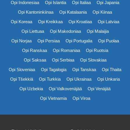
Opi Indonesiaa
Opi Islantia
Opi Italiaa
Opi Japania
Opi Kantoninkiinaa
Opi Katalaania
Opi Kiinaa
Opi Koreaa
Opi Kreikkaa
Opi Kroatiaa
Opi Latviaa
Opi Liettuaa
Opi Makedoniaa
Opi Malaijia
Opi Norjaa
Opi Persiaa
Opi Portugalia
Opi Puolaa
Opi Ranskaa
Opi Romaniaa
Opi Ruotsia
Opi Saksaa
Opi Serbiaa
Opi Slovakiaa
Opi Sloveniaa
Opi Tagalogia
Opi Tanskaa
Opi Thaita
Opi Tšekkiä
Opi Turkkia
Opi Ukrainaa
Opi Unkaria
Opi Uzbekia
Opi Valkovenäjää
Opi Venäjää
Opi Vietnamia
Opi Viroa