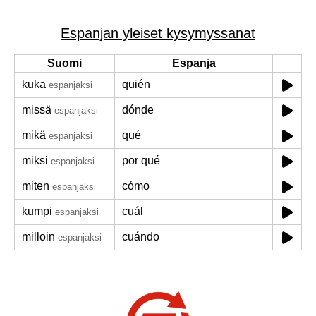
Espanjan yleiset kysymyssanat
Suomi
Espanja
kuka
quién
espanjaksi
missä
dónde
espanjaksi
mikä
qué
espanjaksi
miksi
por qué
espanjaksi
miten
cómo
espanjaksi
kumpi
cuál
espanjaksi
milloin
cuándo
espanjaksi