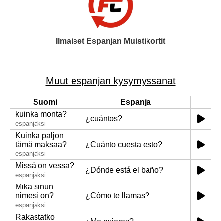
Ilmaiset Espanjan Muistikortit
Muut espanjan kysymyssanat
Suomi
Espanja
kuinka monta?
¿cuántos?
espanjaksi
Kuinka paljon
tämä maksaa?
¿Cuánto cuesta esto?
espanjaksi
Missä on vessa?
¿Dónde está el baño?
espanjaksi
Mikä sinun
nimesi on?
¿Cómo te llamas?
espanjaksi
Rakastatko