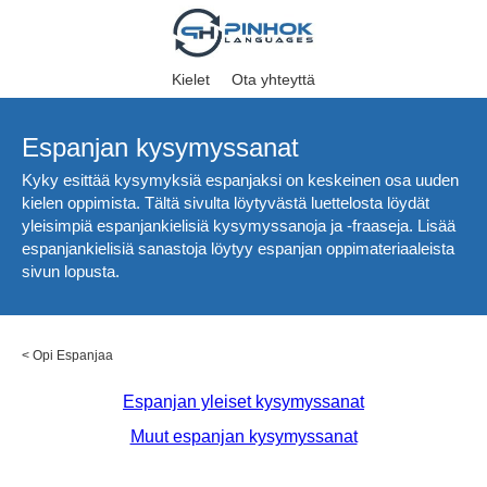
Kielet
Ota yhteyttä
Espanjan kysymyssanat
Kyky esittää kysymyksiä espanjaksi on keskeinen osa uuden
kielen oppimista. Tältä sivulta löytyvästä luettelosta löydät
yleisimpiä espanjankielisiä kysymyssanoja ja -fraaseja. Lisää
espanjankielisiä sanastoja löytyy espanjan oppimateriaaleista
sivun lopusta.
<
Opi Espanjaa
Espanjan yleiset kysymyssanat
Muut espanjan kysymyssanat