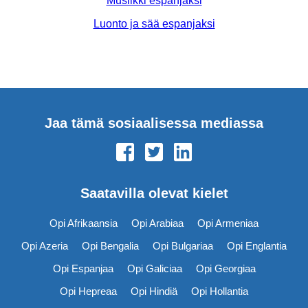
Musiikki espanjaksi
Luonto ja sää espanjaksi
Jaa tämä sosiaalisessa mediassa
Saatavilla olevat kielet
Opi Afrikaansia
Opi Arabiaa
Opi Armeniaa
Opi Azeria
Opi Bengalia
Opi Bulgariaa
Opi Englantia
Opi Espanjaa
Opi Galiciaa
Opi Georgiaa
Opi Hepreaa
Opi Hindiä
Opi Hollantia