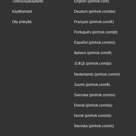
Tietosuojakäytäntö
English (pinhok.com)
Käyttöehdot
Deutsch (pinhok.com/de)
Ota yhteyttä
Français (pinhok.com/fr)
Português (pinhok.com/pt)
Español (pinhok.com/es)
Italiano (pinhok.com/it)
日本語 (pinhok.com/ja)
Nederlands (pinhok.com/nl)
Suomi (pinhok.com/fi)
Svenska (pinhok.com/sv)
Dansk (pinhok.com/da)
Norsk (pinhok.com/nb)
Íslenska (pinhok.com/is)