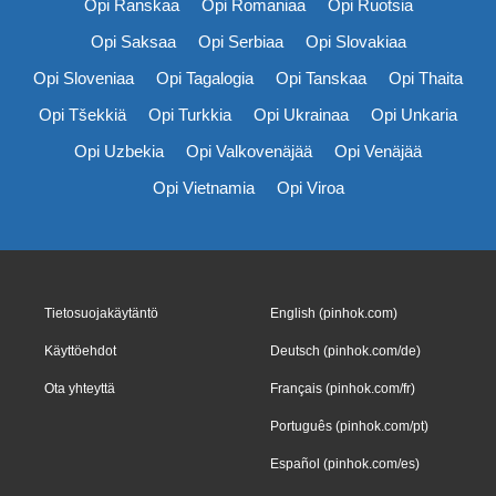
Opi Ranskaa
Opi Romaniaa
Opi Ruotsia
Opi Saksaa
Opi Serbiaa
Opi Slovakiaa
Opi Sloveniaa
Opi Tagalogia
Opi Tanskaa
Opi Thaita
Opi Tšekkiä
Opi Turkkia
Opi Ukrainaa
Opi Unkaria
Opi Uzbekia
Opi Valkovenäjää
Opi Venäjää
Opi Vietnamia
Opi Viroa
Tietosuojakäytäntö
English (pinhok.com)
Käyttöehdot
Deutsch (pinhok.com/de)
Ota yhteyttä
Français (pinhok.com/fr)
Português (pinhok.com/pt)
Español (pinhok.com/es)