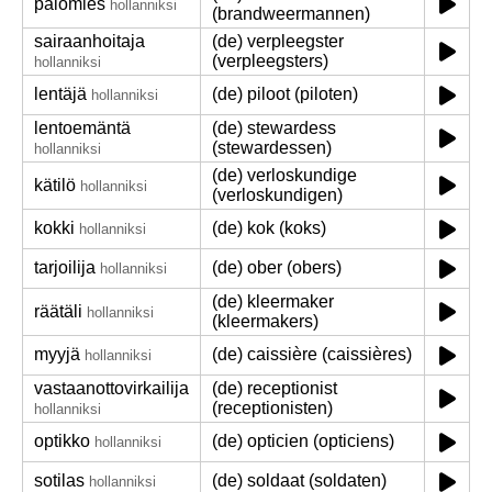
palomies
hollanniksi
(brandweermannen)
sairaanhoitaja
(de) verpleegster
(verpleegsters)
hollanniksi
lentäjä
(de) piloot (piloten)
hollanniksi
lentoemäntä
(de) stewardess
(stewardessen)
hollanniksi
(de) verloskundige
kätilö
hollanniksi
(verloskundigen)
kokki
(de) kok (koks)
hollanniksi
tarjoilija
(de) ober (obers)
hollanniksi
(de) kleermaker
räätäli
hollanniksi
(kleermakers)
myyjä
(de) caissière (caissières)
hollanniksi
vastaanottovirkailija
(de) receptionist
(receptionisten)
hollanniksi
optikko
(de) opticien (opticiens)
hollanniksi
sotilas
(de) soldaat (soldaten)
hollanniksi