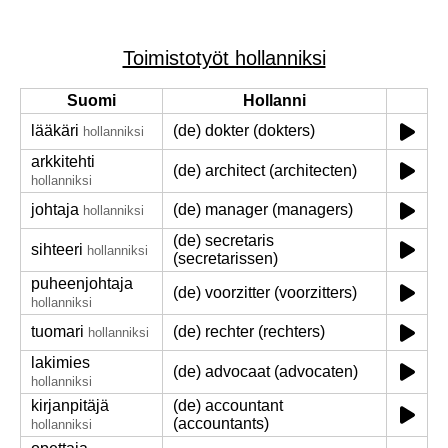
Toimistotyöt hollanniksi
Suomi
Hollanni
lääkäri
(de) dokter (dokters)
hollanniksi
arkkitehti
(de) architect (architecten)
hollanniksi
johtaja
(de) manager (managers)
hollanniksi
(de) secretaris
sihteeri
hollanniksi
(secretarissen)
puheenjohtaja
(de) voorzitter (voorzitters)
hollanniksi
tuomari
(de) rechter (rechters)
hollanniksi
lakimies
(de) advocaat (advocaten)
hollanniksi
kirjanpitäjä
(de) accountant
(accountants)
hollanniksi