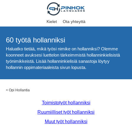
Kielet
Ota yhteyttä
60 työtä hollanniksi
Haluatko tietää, mikä työsi nimike on hollanniksi? Olemme
koonneet avuksesi luettelon tärkeimmistä hollanninkielisistä
työnimikkeistä. Lisää hollanninkielisiä sanastoja löytyy
hollannin oppimateriaaleista sivun lopusta.
<
Opi Hollantia
Toimistotyöt hollanniksi
Ruumiilliset työt hollanniksi
Muut työt hollanniksi