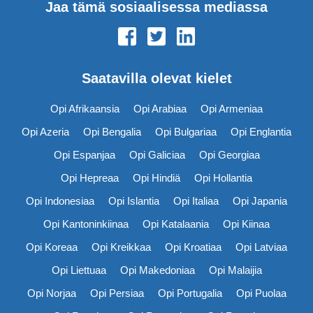
Jaa tämä sosiaalisessa mediassa
Saatavilla olevat kielet
Opi Afrikaansia
Opi Arabiaa
Opi Armeniaa
Opi Azeria
Opi Bengalia
Opi Bulgariaa
Opi Englantia
Opi Espanjaa
Opi Galiciaa
Opi Georgiaa
Opi Hepreaa
Opi Hindiä
Opi Hollantia
Opi Indonesiaa
Opi Islantia
Opi Italiaa
Opi Japania
Opi Kantoninkiinaa
Opi Katalaania
Opi Kiinaa
Opi Koreaa
Opi Kreikkaa
Opi Kroatiaa
Opi Latviaa
Opi Liettuaa
Opi Makedoniaa
Opi Malaijia
Opi Norjaa
Opi Persiaa
Opi Portugalia
Opi Puolaa