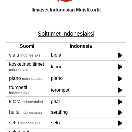
Ilmaiset Indonesian Muistikortit
Soittimet indonesiaksi
Suomi
Indonesia
viulu
biola
indonesiaksi
kosketinsoittimet
kibor
indonesiaksi
piano
piano
indonesiaksi
trumpetti
terompet
indonesiaksi
kitara
gitar
indonesiaksi
huilu
seruling
indonesiaksi
sello
selo
indonesiaksi
saksofoni