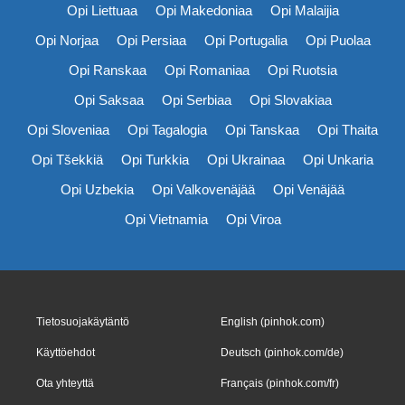
Opi Liettuaa
Opi Makedoniaa
Opi Malaijia
Opi Norjaa
Opi Persiaa
Opi Portugalia
Opi Puolaa
Opi Ranskaa
Opi Romaniaa
Opi Ruotsia
Opi Saksaa
Opi Serbiaa
Opi Slovakiaa
Opi Sloveniaa
Opi Tagalogia
Opi Tanskaa
Opi Thaita
Opi Tšekkiä
Opi Turkkia
Opi Ukrainaa
Opi Unkaria
Opi Uzbekia
Opi Valkovenäjää
Opi Venäjää
Opi Vietnamia
Opi Viroa
Tietosuojakäytäntö
English (pinhok.com)
Käyttöehdot
Deutsch (pinhok.com/de)
Ota yhteyttä
Français (pinhok.com/fr)