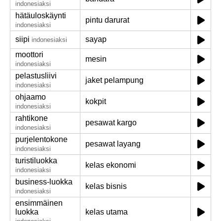
indonesiaksi
hätäuloskäynti
pintu darurat
indonesiaksi
siipi
sayap
indonesiaksi
moottori
mesin
indonesiaksi
pelastusliivi
jaket pelampung
indonesiaksi
ohjaamo
kokpit
indonesiaksi
rahtikone
pesawat kargo
indonesiaksi
purjelentokone
pesawat layang
indonesiaksi
turistiluokka
kelas ekonomi
indonesiaksi
business-luokka
kelas bisnis
indonesiaksi
ensimmäinen
luokka
kelas utama