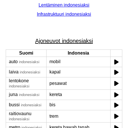
Lentäminen indonesiaksi
Infrastruktuuri indonesiaksi
Ajoneuvot indonesiaksi
Suomi
Indonesia
auto
mobil
indonesiaksi
laiva
kapal
indonesiaksi
lentokone
pesawat
indonesiaksi
juna
kereta
indonesiaksi
bussi
bis
indonesiaksi
raitiovaunu
trem
indonesiaksi
metro
kereta bawah tanah
indonesiaksi