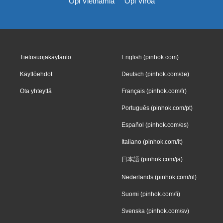
Opi Vietnamia
Opi Viroa
Tietosuojakäytäntö
English (pinhok.com)
Käyttöehdot
Deutsch (pinhok.com/de)
Ota yhteyttä
Français (pinhok.com/fr)
Português (pinhok.com/pt)
Español (pinhok.com/es)
Italiano (pinhok.com/it)
日本語 (pinhok.com/ja)
Nederlands (pinhok.com/nl)
Suomi (pinhok.com/fi)
Svenska (pinhok.com/sv)