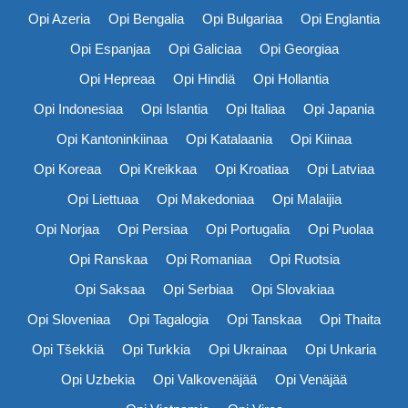
Opi Azeria
Opi Bengalia
Opi Bulgariaa
Opi Englantia
Opi Espanjaa
Opi Galiciaa
Opi Georgiaa
Opi Hepreaa
Opi Hindiä
Opi Hollantia
Opi Indonesiaa
Opi Islantia
Opi Italiaa
Opi Japania
Opi Kantoninkiinaa
Opi Katalaania
Opi Kiinaa
Opi Koreaa
Opi Kreikkaa
Opi Kroatiaa
Opi Latviaa
Opi Liettuaa
Opi Makedoniaa
Opi Malaijia
Opi Norjaa
Opi Persiaa
Opi Portugalia
Opi Puolaa
Opi Ranskaa
Opi Romaniaa
Opi Ruotsia
Opi Saksaa
Opi Serbiaa
Opi Slovakiaa
Opi Sloveniaa
Opi Tagalogia
Opi Tanskaa
Opi Thaita
Opi Tšekkiä
Opi Turkkia
Opi Ukrainaa
Opi Unkaria
Opi Uzbekia
Opi Valkovenäjää
Opi Venäjää