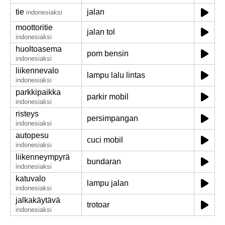
tie
jalan
indonesiaksi
moottoritie
jalan tol
indonesiaksi
huoltoasema
pom bensin
indonesiaksi
liikennevalo
lampu lalu lintas
indonesiaksi
parkkipaikka
parkir mobil
indonesiaksi
risteys
persimpangan
indonesiaksi
autopesu
cuci mobil
indonesiaksi
liikenneympyrä
bundaran
indonesiaksi
katuvalo
lampu jalan
indonesiaksi
jalkakäytävä
trotoar
indonesiaksi