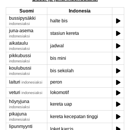
Suomi
Indonesia
bussipysäkki
halte bis
indonesiaksi
juna-asema
stasiun kereta
indonesiaksi
aikataulu
jadwal
indonesiaksi
pikkubussi
bis mini
indonesiaksi
koulubussi
bis sekolah
indonesiaksi
laituri
peron
indonesiaksi
veturi
lokomotif
indonesiaksi
höyryjuna
kereta uap
indonesiaksi
pikajuna
kereta kecepatan tinggi
indonesiaksi
lipunmyynti
loket karcis