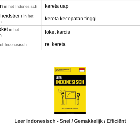
in
kereta uap
in het Indonesisch
heidstrein
in het
kereta kecepatan tinggi
h
oket
in het
loket karcis
h
rel kereta
het Indonesisch
Leer Indonesisch - Snel / Gemakkelijk / Efficiënt