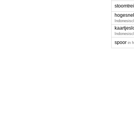
stoomtre
hogesnel
Indonesisc
kaartjesl
Indonesisc
spoor
in 