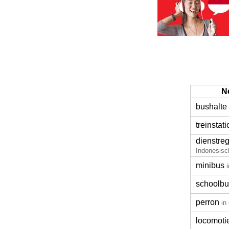
N
bushalte
treinstati
dienstreg
Indonesisc
minibus
schoolbu
perron
in
locomoti