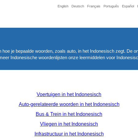
English
Deutsch
Français
Português
Español
n hoe je bepaalde woorden, zoals auto, in het Indonesisch zegt. De on
g meer Indonesische woordenlijsten onze leermiddelen voor Indonesisc
Voertuigen in het Indonesisch
Auto-gerelateerde woorden in het Indonesisch
Bus & Trein in het Indonesisch
Vliegen in het Indonesisch
Infrastructuur in het Indonesisch