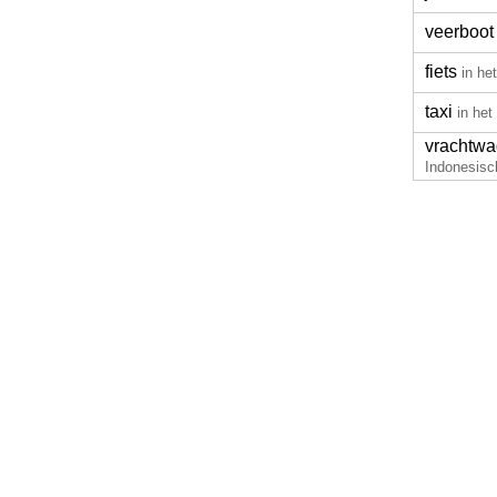
veerboot
fiets
in he
taxi
in het
vrachtw
Indonesisc