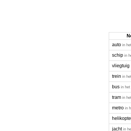
N
auto
in he
schip
in 
vliegtuig
trein
in he
bus
in he
tram
in he
metro
in 
helikopte
jacht
in h