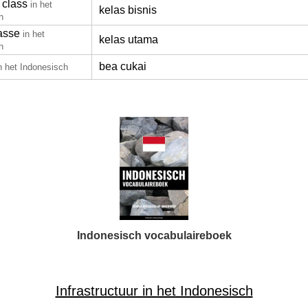
 class
in het
kelas bisnis
h
lasse
in het
kelas utama
h
bea cukai
n het Indonesisch
Indonesisch vocabulaireboek
Infrastructuur in het Indonesisch