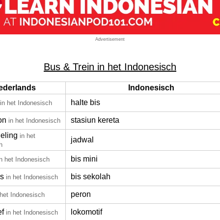
Advertisement
Bus & Trein in het Indonesisch
ederlands
Indonesisch
halte bis
in het Indonesisch
on
stasiun kereta
in het Indonesisch
eling
in het
jadwal
h
bis mini
in het Indonesisch
s
bis sekolah
in het Indonesisch
peron
 het Indonesisch
ef
lokomotif
in het Indonesisch