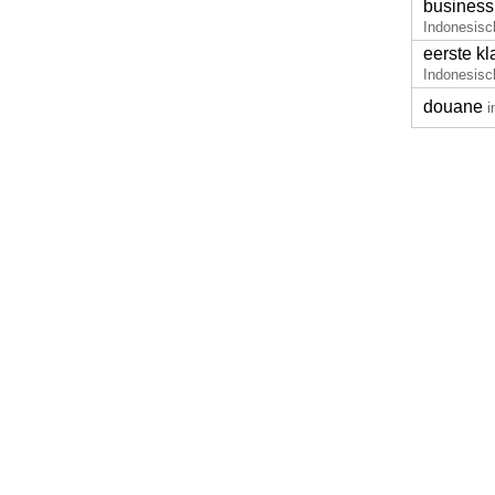
business
Indonesisc
eerste k
Indonesisc
douane
i