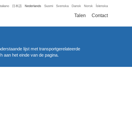
Italiano
日本語
Nederlands
Suomi
Svenska
Dansk
Norsk
Íslenska
Talen
Contact
derstaande lijst met transportgerelateerde
h aan het einde van de pagina.