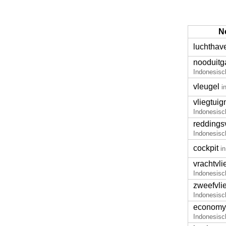
N
luchthav
nooduitg
Indonesisc
vleugel
i
vliegtuig
Indonesisc
reddings
Indonesisc
cockpit
i
vrachtvli
Indonesisc
zweefvli
Indonesisc
economy
Indonesisc