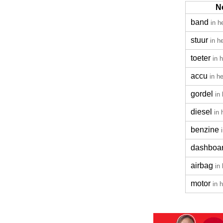
N
band
in h
stuur
in h
toeter
in 
accu
in h
gordel
in
diesel
in 
benzine
dashboa
airbag
in
motor
in 