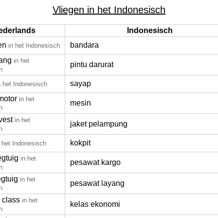
Vliegen in het Indonesisch
ederlands
Indonesisch
en
bandara
in het Indonesisch
ang
in het
pintu darurat
h
sayap
n het Indonesisch
motor
in het
mesin
h
vest
in het
jaket pelampung
h
kokpit
n het Indonesisch
egtuig
in het
pesawat kargo
h
egtuig
in het
pesawat layang
h
 class
in het
kelas ekonomi
h