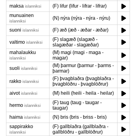
maksa
(F) lifur (lifur - lifrar - lifrar)
islanniksi
munuainen
(N) nýra (nýra - nýra - nýru)
islanniksi
suoni
(F) æð (æð - æðar - æðar)
islanniksi
(F) slagæð (slagæð -
valtimo
islanniksi
slagæðar - slagæðar)
mahalaukku
(M) magi (magi - maga -
magar)
islanniksi
(M) þarmur (þarmur - þarms -
suoli
islanniksi
þarmar)
(F) þvagblaðra (þvagblaðra -
rakko
islanniksi
þvagblöðru - þvagblöðrur)
aivot
(M) heili (heili - heila - heilar)
islanniksi
(F) taug (taug - taugar -
hermo
islanniksi
taugar)
haima
(N) bris (bris - briss - bris)
islanniksi
sappirakko
(F) gallblaðra (gallblaðra -
gallblöðru - gallblöðrur)
islanniksi