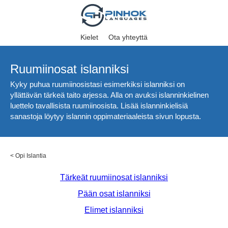
Kielet
Ota yhteyttä
Ruumiinosat islanniksi
Kyky puhua ruumiinosistasi esimerkiksi islanniksi on
yllättävän tärkeä taito arjessa. Alla on avuksi islanninkielinen
luettelo tavallisista ruumiinosista. Lisää islanninkielisiä
sanastoja löytyy islannin oppimateriaaleista sivun lopusta.
<
Opi Islantia
Tärkeät ruumiinosat islanniksi
Pään osat islanniksi
Elimet islanniksi