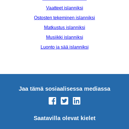
Vaatteet islanniksi
Ostosten tekeminen islanniksi
Matkustus islanniksi
Musiikki islanniksi
Luonto ja sää islanniksi
Jaa tämä sosiaalisessa mediassa
Saatavilla olevat kielet