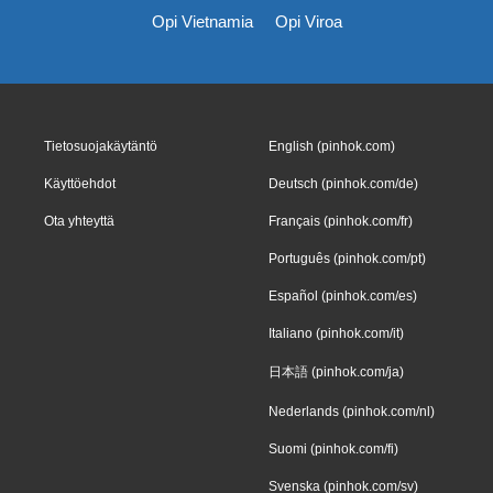
Opi Vietnamia
Opi Viroa
Tietosuojakäytäntö
English (pinhok.com)
Käyttöehdot
Deutsch (pinhok.com/de)
Ota yhteyttä
Français (pinhok.com/fr)
Português (pinhok.com/pt)
Español (pinhok.com/es)
Italiano (pinhok.com/it)
日本語 (pinhok.com/ja)
Nederlands (pinhok.com/nl)
Suomi (pinhok.com/fi)
Svenska (pinhok.com/sv)