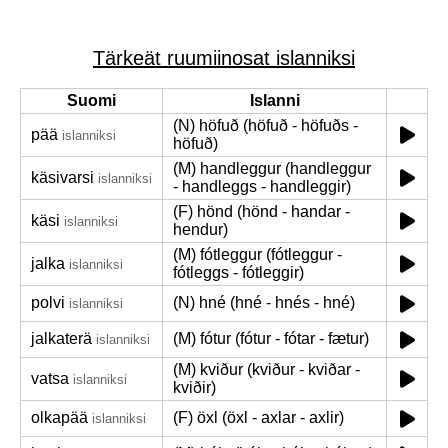
Tärkeät ruumiinosat islanniksi
Suomi
Islanni
(N) höfuð (höfuð - höfuðs -
pää
islanniksi
höfuð)
(M) handleggur (handleggur
käsivarsi
islanniksi
- handleggs - handleggir)
(F) hönd (hönd - handar -
käsi
islanniksi
hendur)
(M) fótleggur (fótleggur -
jalka
islanniksi
fótleggs - fótleggir)
polvi
(N) hné (hné - hnés - hné)
islanniksi
jalkaterä
(M) fótur (fótur - fótar - fætur)
islanniksi
(M) kviður (kviður - kviðar -
vatsa
islanniksi
kviðir)
olkapää
(F) öxl (öxl - axlar - axlir)
islanniksi