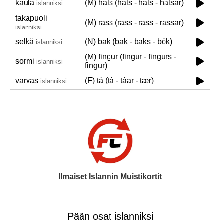
kaula
(M) háls (háls - háls - hálsar)
islanniksi
takapuoli
(M) rass (rass - rass - rassar)
islanniksi
selkä
(N) bak (bak - baks - bök)
islanniksi
(M) fingur (fingur - fingurs -
sormi
islanniksi
fingur)
varvas
(F) tá (tá - táar - tær)
islanniksi
Ilmaiset Islannin Muistikortit
Pään osat islanniksi