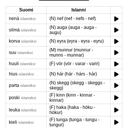
Suomi
Islanni
nenä
(N) nef (nef - nefs - nef)
islanniksi
(N) auga (auga - auga -
silmä
islanniksi
augu)
korva
(N) eyra (eyra - eyra - eyru)
islanniksi
(M) munnur (munnur -
suu
islanniksi
munns - munnar)
huuli
(F) vör (vör - varar - varir)
islanniksi
hius
(N) hár (hár - hárs - hár)
islanniksi
(N) skegg (skegg - skeggs -
parta
islanniksi
skegg)
(F) kinn (kinn - kinnar -
poski
islanniksi
kinnar)
(F) haka (haka - höku -
leuka
islanniksi
hökur)
(F) tunga (tunga - tungu -
kieli
islanniksi
tungur)