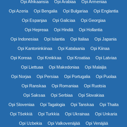
Opi Afrikaansia
Opi Arabiaa
Opi Armeniaa
Opi Azeria
Opi Bengalia
Opi Bulgariaa
Opi Englantia
Opi Espanjaa
Opi Galiciaa
Opi Georgiaa
Opi Hepreaa
Opi Hindiä
Opi Hollantia
Opi Indonesiaa
Opi Islantia
Opi Italiaa
Opi Japania
Opi Kantoninkiinaa
Opi Katalaania
Opi Kiinaa
Opi Koreaa
Opi Kreikkaa
Opi Kroatiaa
Opi Latviaa
Opi Liettuaa
Opi Makedoniaa
Opi Malaijia
Opi Norjaa
Opi Persiaa
Opi Portugalia
Opi Puolaa
Opi Ranskaa
Opi Romaniaa
Opi Ruotsia
Opi Saksaa
Opi Serbiaa
Opi Slovakiaa
Opi Sloveniaa
Opi Tagalogia
Opi Tanskaa
Opi Thaita
Opi Tšekkiä
Opi Turkkia
Opi Ukrainaa
Opi Unkaria
Opi Uzbekia
Opi Valkovenäjää
Opi Venäjää