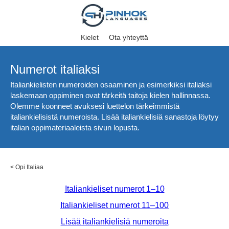
Kielet
Ota yhteyttä
Numerot italiaksi
Italiankielisten numeroiden osaaminen ja esimerkiksi italiaksi
laskemaan oppiminen ovat tärkeitä taitoja kielen hallinnassa.
Olemme koonneet avuksesi luettelon tärkeimmistä
italiankielisistä numeroista. Lisää italiankielisiä sanastoja löytyy
italian oppimateriaaleista sivun lopusta.
<
Opi Italiaa
Italiankieliset numerot 1–10
Italiankieliset numerot 11–100
Lisää italiankielisiä numeroita