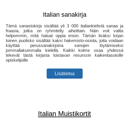
Italian sanakirja
Tämä sanastokirja sisältää yli 3 000 italiankielistä sanaa ja
fraasia, jotka on ryhmitelty aiheittain. Näin voit valita
helpommin, mitä haluat oppia ensin. Tämän lisäksi kirjan
toinen puolisko sisältää kaksi hakemisto-osiota, joita voidaan
käyttää perussanakirjoina sanojen löytämiseksi
jommallakummalla kielellä. Kaikki kolme osaa yhdessä
tekevät tästä kirjasta loistavan resurssin kaikentasoisille
opiskelijoille
Lisätietoa
Italian Muistikortit