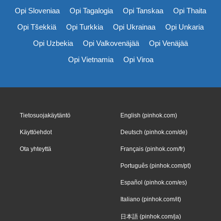
Opi Sloveniaa
Opi Tagalogia
Opi Tanskaa
Opi Thaita
Opi Tšekkiä
Opi Turkkia
Opi Ukrainaa
Opi Unkaria
Opi Uzbekia
Opi Valkovenäjää
Opi Venäjää
Opi Vietnamia
Opi Viroa
Tietosuojakäytäntö
English (pinhok.com)
Käyttöehdot
Deutsch (pinhok.com/de)
Ota yhteyttä
Français (pinhok.com/fr)
Português (pinhok.com/pt)
Español (pinhok.com/es)
Italiano (pinhok.com/it)
日本語 (pinhok.com/ja)