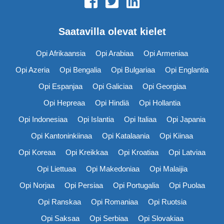
Saatavilla olevat kielet
Opi Afrikaansia
Opi Arabiaa
Opi Armeniaa
Opi Azeria
Opi Bengalia
Opi Bulgariaa
Opi Englantia
Opi Espanjaa
Opi Galiciaa
Opi Georgiaa
Opi Hepreaa
Opi Hindiä
Opi Hollantia
Opi Indonesiaa
Opi Islantia
Opi Italiaa
Opi Japania
Opi Kantoninkiinaa
Opi Katalaania
Opi Kiinaa
Opi Koreaa
Opi Kreikkaa
Opi Kroatiaa
Opi Latviaa
Opi Liettuaa
Opi Makedoniaa
Opi Malaijia
Opi Norjaa
Opi Persiaa
Opi Portugalia
Opi Puolaa
Opi Ranskaa
Opi Romaniaa
Opi Ruotsia
Opi Saksaa
Opi Serbiaa
Opi Slovakiaa