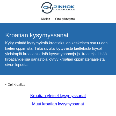
Kielet
Ota yhteyttä
Kroatian kysymyssanat
Kyky esittää kysymyksiä kroatiaksi on keskeinen osa uuden
kielen oppimista. Tältä sivulta löytyvästä luettelosta löydät
yleisimpiä kroatiankielisiä kysymyssanoja ja -fraaseja. Lisää
kroatiankielisiä sanastoja löytyy kroatian oppimateriaaleista
sivun lopusta.
<
Opi Kroatiaa
Kroatian yleiset kysymyssanat
Muut kroatian kysymyssanat