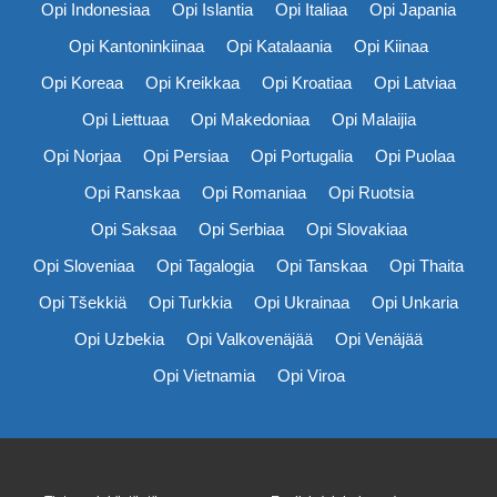
Opi Indonesiaa
Opi Islantia
Opi Italiaa
Opi Japania
Opi Kantoninkiinaa
Opi Katalaania
Opi Kiinaa
Opi Koreaa
Opi Kreikkaa
Opi Kroatiaa
Opi Latviaa
Opi Liettuaa
Opi Makedoniaa
Opi Malaijia
Opi Norjaa
Opi Persiaa
Opi Portugalia
Opi Puolaa
Opi Ranskaa
Opi Romaniaa
Opi Ruotsia
Opi Saksaa
Opi Serbiaa
Opi Slovakiaa
Opi Sloveniaa
Opi Tagalogia
Opi Tanskaa
Opi Thaita
Opi Tšekkiä
Opi Turkkia
Opi Ukrainaa
Opi Unkaria
Opi Uzbekia
Opi Valkovenäjää
Opi Venäjää
Opi Vietnamia
Opi Viroa