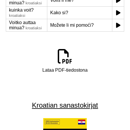
Voliš li me?
minua?
kroatiaksi
kuinka voit?
Kako si?
kroatiaksi
Voitko auttaa
Možete li mi pomoći?
minua?
kroatiaksi
Lataa PDF-tiedostona
Kroatian sanastokirjat