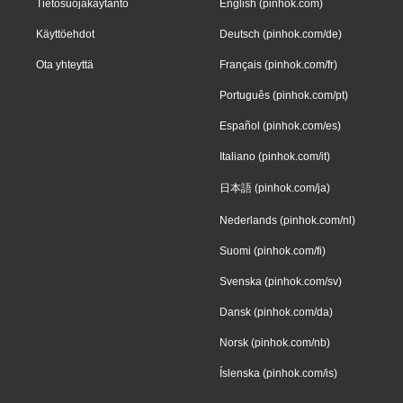
Tietosuojakäytäntö
English (pinhok.com)
Käyttöehdot
Deutsch (pinhok.com/de)
Ota yhteyttä
Français (pinhok.com/fr)
Português (pinhok.com/pt)
Español (pinhok.com/es)
Italiano (pinhok.com/it)
日本語 (pinhok.com/ja)
Nederlands (pinhok.com/nl)
Suomi (pinhok.com/fi)
Svenska (pinhok.com/sv)
Dansk (pinhok.com/da)
Norsk (pinhok.com/nb)
Íslenska (pinhok.com/is)