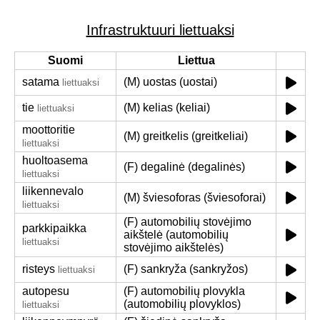
Infrastruktuuri liettuaksi
Suomi
Liettua
satama
(M) uostas (uostai)
liettuaksi
tie
(M) kelias (keliai)
liettuaksi
moottoritie
(M) greitkelis (greitkeliai)
liettuaksi
huoltoasema
(F) degalinė (degalinės)
liettuaksi
liikennevalo
(M) šviesoforas (šviesoforai)
liettuaksi
(F) automobilių stovėjimo
parkkipaikka
aikštelė (automobilių
liettuaksi
stovėjimo aikštelės)
risteys
(F) sankryža (sankryžos)
liettuaksi
autopesu
(F) automobilių plovykla
(automobilių plovyklos)
liettuaksi