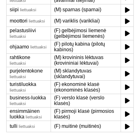
(avariniai išėjimai)
liettuaksi
siipi
(M) sparnas (sparnai)
liettuaksi
moottori
(M) variklis (varikliai)
liettuaksi
pelastusliivi
(F) gelbėjimosi liemenė
(gelbėjimosi liemenės)
liettuaksi
(F) pilotų kabina (pilotų
ohjaamo
liettuaksi
kabinos)
rahtikone
(M) krovininis lėktuvas
(krovininiai lėktuvai)
liettuaksi
purjelentokone
(M) sklandytuvas
(sklandytuvai)
liettuaksi
turistiluokka
(F) ekonominė klasė
(ekonominės klasės)
liettuaksi
business-luokka
(F) verslo klasė (verslo
klasės)
liettuaksi
ensimmäinen
(F) pirmoji klasė (pirmosios
luokka
klasės)
liettuaksi
tulli
(F) muitinė (muitinės)
liettuaksi