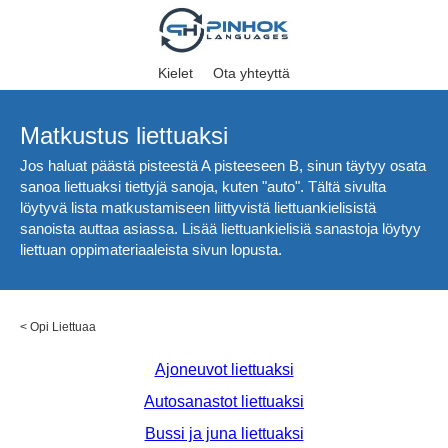
Kielet
Ota yhteyttä
Matkustus liettuaksi
Jos haluat päästä pisteestä A pisteeseen B, sinun täytyy osata
sanoa liettuaksi tiettyjä sanoja, kuten "auto". Tältä sivulta
löytyvä lista matkustamiseen liittyvistä liettuankielisistä
sanoista auttaa asiassa. Lisää liettuankielisiä sanastoja löytyy
liettuan oppimateriaaleista sivun lopusta.
<
Opi Liettuaa
Ajoneuvot liettuaksi
Autosanastot liettuaksi
Bussi ja juna liettuaksi