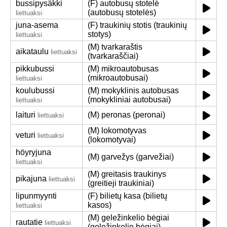
bussipysäkki
(F) autobusų stotelė
(autobusų stotelės)
liettuaksi
juna-asema
(F) traukinių stotis (traukinių
stotys)
liettuaksi
(M) tvarkaraštis
aikataulu
liettuaksi
(tvarkaraščiai)
pikkubussi
(M) mikroautobusas
(mikroautobusai)
liettuaksi
koulubussi
(M) mokyklinis autobusas
(mokykliniai autobusai)
liettuaksi
laituri
(M) peronas (peronai)
liettuaksi
(M) lokomotyvas
veturi
liettuaksi
(lokomotyvai)
höyryjuna
(M) garvežys (garvežiai)
liettuaksi
(M) greitasis traukinys
pikajuna
liettuaksi
(greitieji traukiniai)
lipunmyynti
(F) bilietų kasa (bilietų
kasos)
liettuaksi
(M) geležinkelio bėgiai
rautatie
liettuaksi
(geležinkelio bėgiai)