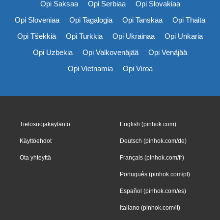
Opi Saksaa
Opi Serbiaa
Opi Slovakiaa
Opi Sloveniaa
Opi Tagalogia
Opi Tanskaa
Opi Thaita
Opi Tšekkiä
Opi Turkkia
Opi Ukrainaa
Opi Unkaria
Opi Uzbekia
Opi Valkovenäjää
Opi Venäjää
Opi Vietnamia
Opi Viroa
Tietosuojakäytäntö
English (pinhok.com)
Käyttöehdot
Deutsch (pinhok.com/de)
Ota yhteyttä
Français (pinhok.com/fr)
Português (pinhok.com/pt)
Español (pinhok.com/es)
Italiano (pinhok.com/it)