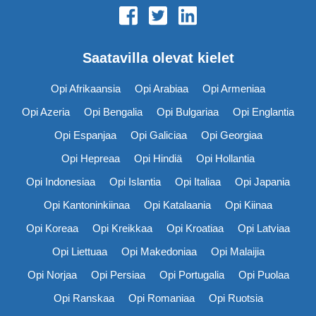
Saatavilla olevat kielet
Opi Afrikaansia
Opi Arabiaa
Opi Armeniaa
Opi Azeria
Opi Bengalia
Opi Bulgariaa
Opi Englantia
Opi Espanjaa
Opi Galiciaa
Opi Georgiaa
Opi Hepreaa
Opi Hindiä
Opi Hollantia
Opi Indonesiaa
Opi Islantia
Opi Italiaa
Opi Japania
Opi Kantoninkiinaa
Opi Katalaania
Opi Kiinaa
Opi Koreaa
Opi Kreikkaa
Opi Kroatiaa
Opi Latviaa
Opi Liettuaa
Opi Makedoniaa
Opi Malaijia
Opi Norjaa
Opi Persiaa
Opi Portugalia
Opi Puolaa
Opi Ranskaa
Opi Romaniaa
Opi Ruotsia