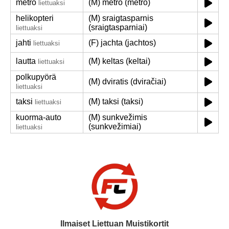
metro
(M) metro (metro)
liettuaksi
helikopteri
(M) sraigtasparnis
(sraigtasparniai)
liettuaksi
jahti
(F) jachta (jachtos)
liettuaksi
lautta
(M) keltas (keltai)
liettuaksi
polkupyörä
(M) dviratis (dviračiai)
liettuaksi
taksi
(M) taksi (taksi)
liettuaksi
kuorma-auto
(M) sunkvežimis
(sunkvežimiai)
liettuaksi
Ilmaiset Liettuan Muistikortit