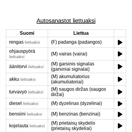
Autosanastot liettuaksi
Suomi
Liettua
rengas
(F) padanga (padangos)
liettuaksi
ohjauspyörä
(M) vairas (vairai)
liettuaksi
(M) garsinis signalas
äänitorvi
liettuaksi
(garsiniai signalai)
(M) akumuliatorius
akku
liettuaksi
(akumuliatoriai)
(M) saugos diržas (saugos
turvavyö
liettuaksi
diržai)
diesel
(M) dyzelinas (dyzelinai)
liettuaksi
bensiini
(M) benzinas (benzinai)
liettuaksi
(M) prietaisų skydelis
kojelauta
liettuaksi
(prietaisų skydeliai)