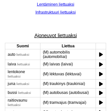
Lentäminen liettuaksi
Infrastruktuuri liettuaksi
Ajoneuvot liettuaksi
Suomi
Liettua
(M) automobilis
auto
liettuaksi
(automobiliai)
laiva
(M) laivas (laivai)
liettuaksi
lentokone
(M) lėktuvas (lėktuvai)
liettuaksi
juna
(M) traukinys (traukiniai)
liettuaksi
bussi
(M) autobusas (autobusai)
liettuaksi
raitiovaunu
(M) tramvajus (tramvajai)
liettuaksi