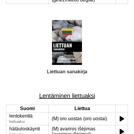
Liettuan sanakirja
Lentäminen liettuaksi
Suomi
Liettua
lentokenttä
(M) oro uostas (oro uostai)
liettuaksi
hätäuloskäynti
(M) avarinis išėjimas