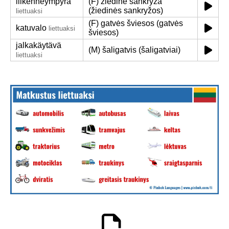
liikenneympyrä
(F) žiedinė sankryža
(žiedinės sankryžos)
liettuaksi
(F) gatvės šviesos (gatvės
katuvalo
liettuaksi
šviesos)
jalkakäytävä
(M) šaligatvis (šaligatviai)
liettuaksi