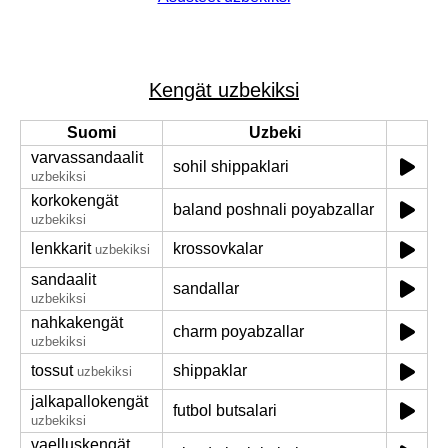
Kengät uzbekiksi
Suomi
Uzbeki
varvassandaalit
sohil shippaklari
uzbekiksi
korkokengät
baland poshnali poyabzallar
uzbekiksi
lenkkarit
krossovkalar
uzbekiksi
sandaalit
sandallar
uzbekiksi
nahkakengät
charm poyabzallar
uzbekiksi
tossut
shippaklar
uzbekiksi
jalkapallokengät
futbol butsalari
uzbekiksi
vaelluskengät