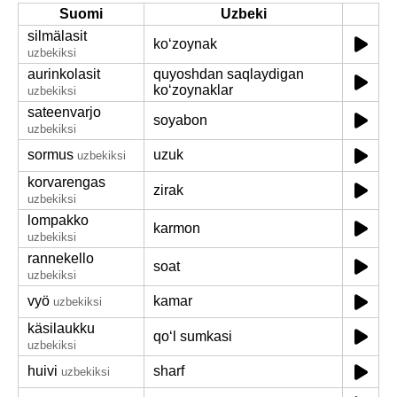
Suomi
Uzbeki
silmälasit
koʻzoynak
uzbekiksi
aurinkolasit
quyoshdan saqlaydigan
koʻzoynaklar
uzbekiksi
sateenvarjo
soyabon
uzbekiksi
sormus
uzuk
uzbekiksi
korvarengas
zirak
uzbekiksi
lompakko
karmon
uzbekiksi
rannekello
soat
uzbekiksi
vyö
kamar
uzbekiksi
käsilaukku
qoʻl sumkasi
uzbekiksi
huivi
sharf
uzbekiksi