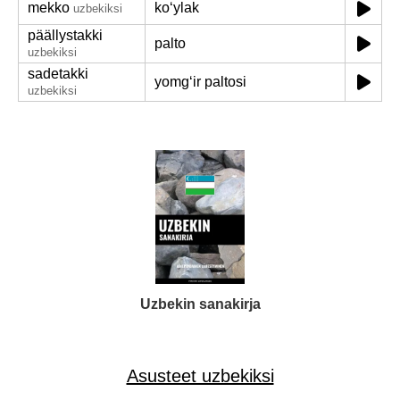
mekko
koʻylak
uzbekiksi
päällystakki
palto
uzbekiksi
sadetakki
yomgʻir paltosi
uzbekiksi
Uzbekin sanakirja
Asusteet uzbekiksi