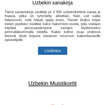
Uzbekin sanakirja
Tämä sanastokirja sisältää yli 3 000 uzbekinkielistä sanaa ja
fraasia, jotka on ryhmitelty aiheittain. Näin voit valita
helpommin, mitä haluat oppia ensin. Tämän lisäksi kirjan
toinen puolisko sisältää kaksi hakemisto-osiota, joita voidaan
käyttää perussanakirjoina sanojen löytämiseksi
jommallakummalla kielellä. Kaikki kolme osaa yhdessä
tekevät tästä kirjasta loistavan resurssin kaikentasoisille
opiskelijoille
Lisätietoa
Uzbekin Muistikortit