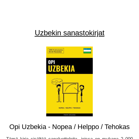
Uzbekin sanastokirjat
Opi Uzbekia - Nopea / Helppo / Tehokas
Tämä kirja sisältää sanaluetteloita, joissa on mukana 2 000