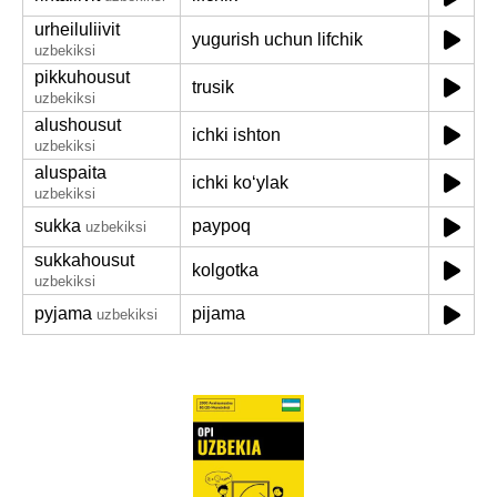
urheiluliivit
yugurish uchun lifchik
uzbekiksi
pikkuhousut
trusik
uzbekiksi
alushousut
ichki ishton
uzbekiksi
aluspaita
ichki koʻylak
uzbekiksi
sukka
paypoq
uzbekiksi
sukkahousut
kolgotka
uzbekiksi
pyjama
pijama
uzbekiksi