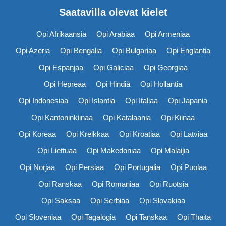
Saatavilla olevat kielet
Opi Afrikaansia
Opi Arabiaa
Opi Armeniaa
Opi Azeria
Opi Bengalia
Opi Bulgariaa
Opi Englantia
Opi Espanjaa
Opi Galiciaa
Opi Georgiaa
Opi Hepreaa
Opi Hindiä
Opi Hollantia
Opi Indonesiaa
Opi Islantia
Opi Italiaa
Opi Japania
Opi Kantoninkiinaa
Opi Katalaania
Opi Kiinaa
Opi Koreaa
Opi Kreikkaa
Opi Kroatiaa
Opi Latviaa
Opi Liettuaa
Opi Makedoniaa
Opi Malaijia
Opi Norjaa
Opi Persiaa
Opi Portugalia
Opi Puolaa
Opi Ranskaa
Opi Romaniaa
Opi Ruotsia
Opi Saksaa
Opi Serbiaa
Opi Slovakiaa
Opi Sloveniaa
Opi Tagalogia
Opi Tanskaa
Opi Thaita