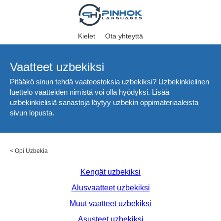
Kielet
Ota yhteyttä
Vaatteet uzbekiksi
Pitääkö sinun tehdä vaateostoksia uzbekiksi? Uzbekinkielinen
luettelo vaatteiden nimistä voi olla hyödyksi. Lisää
uzbekinkielisiä sanastoja löytyy uzbekin oppimateriaaleista
sivun lopusta.
<
Opi Uzbekia
Kengät uzbekiksi
Alusvaatteet uzbekiksi
Muut vaatteet uzbekiksi
Asusteet uzbekiksi