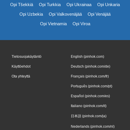
Opi Tšekkiä
Opi Turkkia
Opi Ukrainaa
Opi Unkaria
Opi Uzbekia
Opi Valkovenäjää
Opi Venäjää
Opi Vietnamia
Opi Viroa
Tietosuojakäytäntö
English (pinhok.com)
Käyttöehdot
Deutsch (pinhok.com/de)
Ota yhteyttä
Français (pinhok.com/fr)
Português (pinhok.com/pt)
Español (pinhok.com/es)
Italiano (pinhok.com/it)
日本語 (pinhok.com/ja)
Nederlands (pinhok.com/nl)