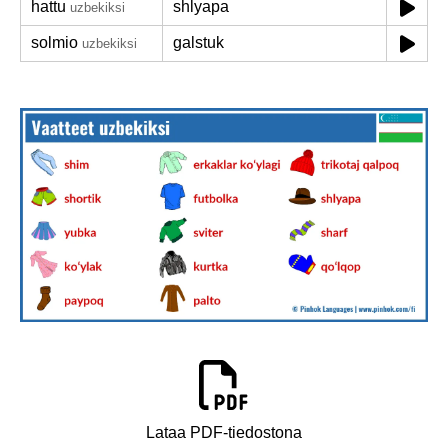
hattu
shlyapa
uzbekiksi
solmio
galstuk
uzbekiksi
Lataa PDF-tiedostona