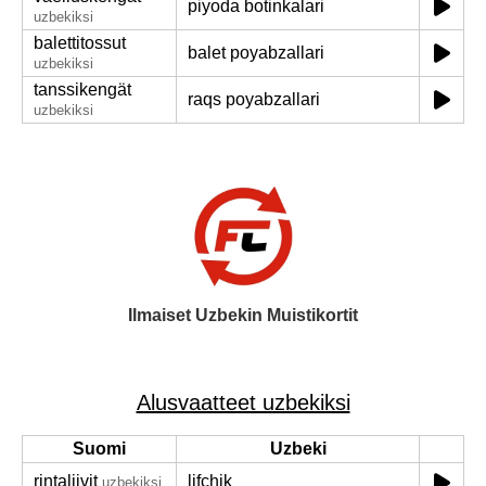
piyoda botinkalari
uzbekiksi
balettitossut
balet poyabzallari
uzbekiksi
tanssikengät
raqs poyabzallari
uzbekiksi
Ilmaiset Uzbekin Muistikortit
Alusvaatteet uzbekiksi
Suomi
Uzbeki
rintaliivit
lifchik
uzbekiksi