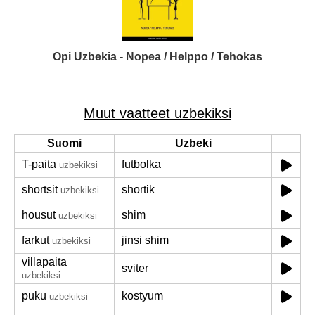
Opi Uzbekia - Nopea / Helppo / Tehokas
Muut vaatteet uzbekiksi
Suomi
Uzbeki
T-paita
futbolka
uzbekiksi
shortsit
shortik
uzbekiksi
housut
shim
uzbekiksi
farkut
jinsi shim
uzbekiksi
villapaita
sviter
uzbekiksi
puku
kostyum
uzbekiksi