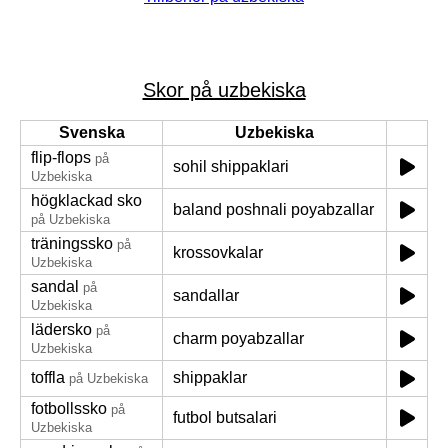
Skor på uzbekiska
Svenska
Uzbekiska
flip-flops
på
sohil shippaklari
Uzbekiska
högklackad sko
baland poshnali poyabzallar
på Uzbekiska
träningssko
på
krossovkalar
Uzbekiska
sandal
på
sandallar
Uzbekiska
lädersko
på
charm poyabzallar
Uzbekiska
toffla
shippaklar
på Uzbekiska
fotbollssko
på
futbol butsalari
Uzbekiska