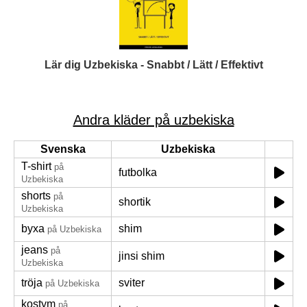
Lär dig Uzbekiska - Snabbt / Lätt / Effektivt
Andra kläder på uzbekiska
Svenska
Uzbekiska
T-shirt
på
futbolka
Uzbekiska
shorts
på
shortik
Uzbekiska
byxa
shim
på Uzbekiska
jeans
på
jinsi shim
Uzbekiska
tröja
sviter
på Uzbekiska
kostym
på