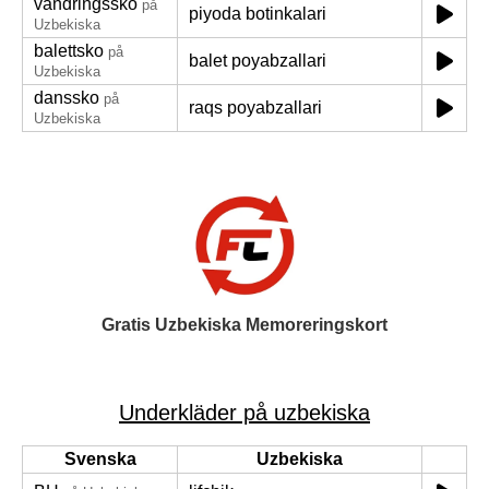
vandringssko
på
piyoda botinkalari
Uzbekiska
balettsko
på
balet poyabzallari
Uzbekiska
danssko
på
raqs poyabzallari
Uzbekiska
Gratis Uzbekiska Memoreringskort
Underkläder på uzbekiska
Svenska
Uzbekiska