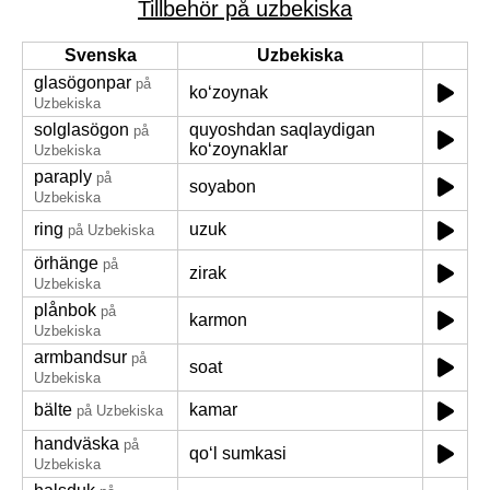
Tillbehör på uzbekiska
Svenska
Uzbekiska
glasögonpar
på
koʻzoynak
Uzbekiska
solglasögon
quyoshdan saqlaydigan
på
koʻzoynaklar
Uzbekiska
paraply
på
soyabon
Uzbekiska
ring
uzuk
på Uzbekiska
örhänge
på
zirak
Uzbekiska
plånbok
på
karmon
Uzbekiska
armbandsur
på
soat
Uzbekiska
bälte
kamar
på Uzbekiska
handväska
på
qoʻl sumkasi
Uzbekiska