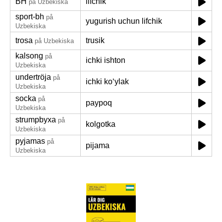
BH
lifchik
på Uzbekiska
sport-bh
på
yugurish uchun lifchik
Uzbekiska
trosa
trusik
på Uzbekiska
kalsong
på
ichki ishton
Uzbekiska
undertröja
på
ichki koʻylak
Uzbekiska
socka
på
paypoq
Uzbekiska
strumpbyxa
på
kolgotka
Uzbekiska
pyjamas
på
pijama
Uzbekiska