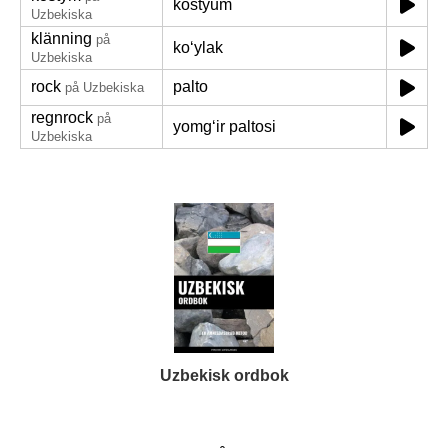
kostyum
Uzbekiska
klänning
på
koʻylak
Uzbekiska
rock
palto
på Uzbekiska
regnrock
på
yomgʻir paltosi
Uzbekiska
Uzbekisk ordbok