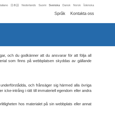
Italiano
日本語
Nederlands
Suomi
Svenska
Dansk
Norsk
Íslenska
Språk
Kontakta oss
gar, och du godkänner att du ansvarar för att följa all
aterial som finns på webbplatsen skyddas av gällande
er underförstådda, och frånsäger sig härmed alla övriga
er icke-intrång i rätt till immateriell egendom eller andra
rlitligheten hos materialet på sin webbplats eller annat