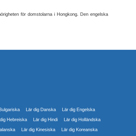
ehörigheten för domstolarna i Hongkong. Den engelska
Bulgariska
Lär dig Danska
Lär dig Engelska
 dig Hebreiska
Lär dig Hindi
Lär dig Holländska
talanska
Lär dig Kinesiska
Lär dig Koreanska