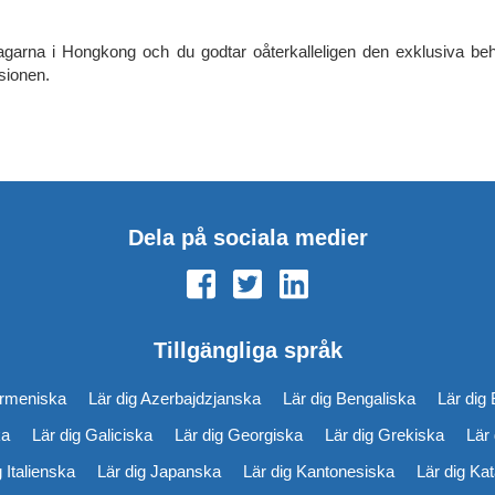
 lagarna i Hongkong och du godtar oåterkalleligen den exklusiva b
rsionen.
Dela på sociala medier
Tillgängliga språk
Armeniska
Lär dig Azerbajdzjanska
Lär dig Bengaliska
Lär dig 
ka
Lär dig Galiciska
Lär dig Georgiska
Lär dig Grekiska
Lär
g Italienska
Lär dig Japanska
Lär dig Kantonesiska
Lär dig Ka