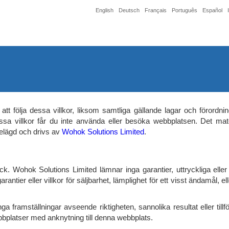
English
Deutsch
Français
Português
Español
att följa dessa villkor, liksom samtliga gällande lagar och förordnin
 dessa villkor får du inte använda eller besöka webbplatsen. Det m
elägd och drivs av
Wohok Solutions Limited
.
skick. Wohok Solutions Limited lämnar inga garantier, uttryckliga ell
ntier eller villkor för säljbarhet, lämplighet för ett visst ändamål, ell
a framställningar avseende riktigheten, sannolika resultat eller tillfö
ebbplatser med anknytning till denna webbplats.