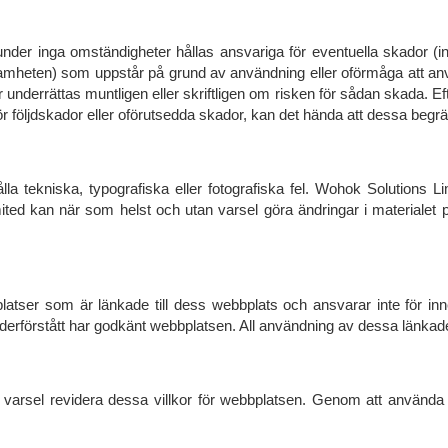
nder inga omständigheter hållas ansvariga för eventuella skador (in
verksamheten) som uppstår på grund av användning eller oförmåga at
 underrättas muntligen eller skriftligen om risken för sådan skada. Eft
r följdskador eller oförutsedda skador, kan det hända att dessa begräns
 tekniska, typografiska eller fotografiska fel. Wohok Solutions Li
Limited kan när som helst och utan varsel göra ändringar i materiale
latser som är länkade till dess webbplats och ansvarar inte för in
nderförstått har godkänt webbplatsen. All användning av dessa länkad
 varsel revidera dessa villkor för webbplatsen. Genom att använda