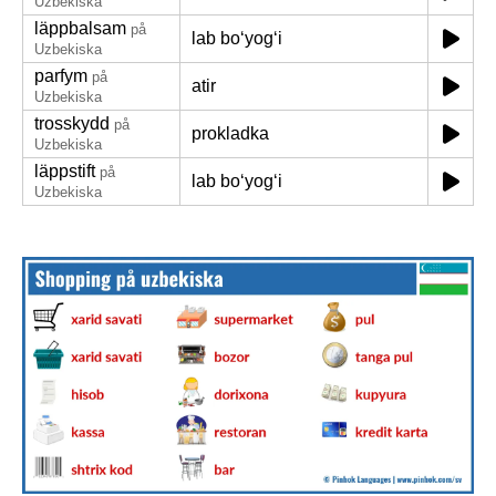
Uzbekiska
läppbalsam
på
lab boʻyogʻi
Uzbekiska
parfym
på
atir
Uzbekiska
trosskydd
på
prokladka
Uzbekiska
läppstift
på
lab boʻyogʻi
Uzbekiska