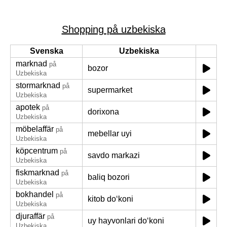
Shopping på uzbekiska
Svenska
Uzbekiska
marknad
på
bozor
Uzbekiska
stormarknad
på
supermarket
Uzbekiska
apotek
på
dorixona
Uzbekiska
möbelaffär
på
mebellar uyi
Uzbekiska
köpcentrum
på
savdo markazi
Uzbekiska
fiskmarknad
på
baliq bozori
Uzbekiska
bokhandel
på
kitob doʻkoni
Uzbekiska
djuraffär
på
uy hayvonlari doʻkoni
Uzbekiska