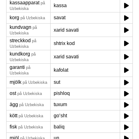
kassaapparat
på
kassa
Uzbekiska
korg
savat
på Uzbekiska
kundvagn
på
xarid savati
Uzbekiska
streckkod
på
shtrix kod
Uzbekiska
kundkorg
på
xarid savati
Uzbekiska
garanti
på
kafolat
Uzbekiska
mjölk
sut
på Uzbekiska
ost
pishloq
på Uzbekiska
ägg
tuxum
på Uzbekiska
kött
goʻsht
på Uzbekiska
fisk
baliq
på Uzbekiska
mjöl
un
på Uzbekiska