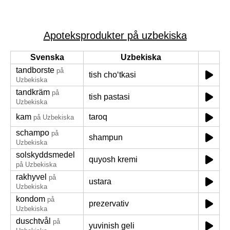
Apoteksprodukter på uzbekiska
Svenska
Uzbekiska
tandborste
på
tish choʻtkasi
Uzbekiska
tandkräm
på
tish pastasi
Uzbekiska
kam
taroq
på Uzbekiska
schampo
på
shampun
Uzbekiska
solskyddsmedel
quyosh kremi
på Uzbekiska
rakhyvel
på
ustara
Uzbekiska
kondom
på
prezervativ
Uzbekiska
duschtvål
på
yuvinish geli