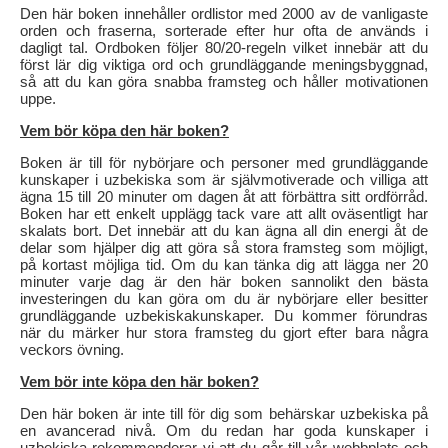
Den här boken innehåller ordlistor med 2000 av de vanligaste
orden och fraserna, sorterade efter hur ofta de används i
dagligt tal. Ordboken följer 80/20-regeln vilket innebär att du
först lär dig viktiga ord och grundläggande meningsbyggnad,
så att du kan göra snabba framsteg och håller motivationen
uppe.
Vem bör köpa den här boken?
Boken är till för nybörjare och personer med grundläggande
kunskaper i uzbekiska som är självmotiverade och villiga att
ägna 15 till 20 minuter om dagen åt att förbättra sitt ordförråd.
Boken har ett enkelt upplägg tack vare att allt oväsentligt har
skalats bort. Det innebär att du kan ägna all din energi åt de
delar som hjälper dig att göra så stora framsteg som möjligt,
på kortast möjliga tid. Om du kan tänka dig att lägga ner 20
minuter varje dag är den här boken sannolikt den bästa
investeringen du kan göra om du är nybörjare eller besitter
grundläggande uzbekiskakunskaper. Du kommer förundras
när du märker hur stora framsteg du gjort efter bara några
veckors övning.
Vem bör inte köpa den här boken?
Den här boken är inte till för dig som behärskar uzbekiska på
en avancerad nivå. Om du redan har goda kunskaper i
uzbekiska rekommenderar vi att du går till vår webbplats och