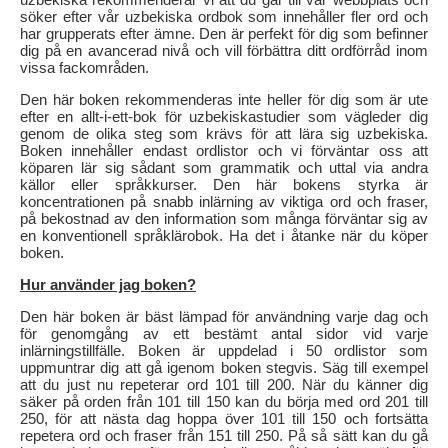
söker efter vår uzbekiska ordbok som innehåller fler ord och
har grupperats efter ämne. Den är perfekt för dig som befinner
dig på en avancerad nivå och vill förbättra ditt ordförråd inom
vissa fackområden.
Den här boken rekommenderas inte heller för dig som är ute
efter en allt-i-ett-bok för uzbekiskastudier som vägleder dig
genom de olika steg som krävs för att lära sig uzbekiska.
Boken innehåller endast ordlistor och vi förväntar oss att
köparen lär sig sådant som grammatik och uttal via andra
källor eller språkkurser. Den här bokens styrka är
koncentrationen på snabb inlärning av viktiga ord och fraser,
på bekostnad av den information som många förväntar sig av
en konventionell språklärobok. Ha det i åtanke när du köper
boken.
Hur använder jag boken?
Den här boken är bäst lämpad för användning varje dag och
för genomgång av ett bestämt antal sidor vid varje
inlärningstillfälle. Boken är uppdelad i 50 ordlistor som
uppmuntrar dig att gå igenom boken stegvis. Säg till exempel
att du just nu repeterar ord 101 till 200. När du känner dig
säker på orden från 101 till 150 kan du börja med ord 201 till
250, för att nästa dag hoppa över 101 till 150 och fortsätta
repetera ord och fraser från 151 till 250. På så sätt kan du gå