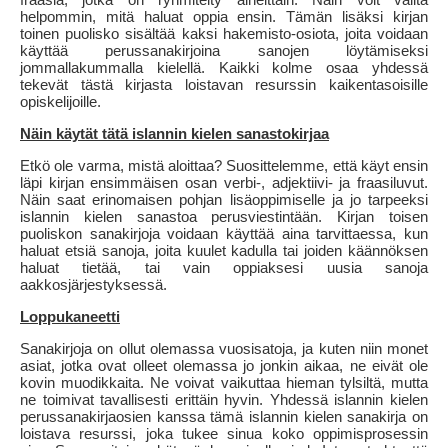
helpommin, mitä haluat oppia ensin. Tämän lisäksi kirjan
toinen puolisko sisältää kaksi hakemisto-osiota, joita voidaan
käyttää perussanakirjoina sanojen löytämiseksi
jommallakummalla kielellä. Kaikki kolme osaa yhdessä
tekevät tästä kirjasta loistavan resurssin kaikentasoisille
opiskelijoille.
Näin käytät tätä islannin kielen sanastokirjaa
Etkö ole varma, mistä aloittaa? Suosittelemme, että käyt ensin
läpi kirjan ensimmäisen osan verbi-, adjektiivi- ja fraasiluvut.
Näin saat erinomaisen pohjan lisäoppimiselle ja jo tarpeeksi
islannin kielen sanastoa perusviestintään. Kirjan toisen
puoliskon sanakirjoja voidaan käyttää aina tarvittaessa, kun
haluat etsiä sanoja, joita kuulet kadulla tai joiden käännöksen
haluat tietää, tai vain oppiaksesi uusia sanoja
aakkosjärjestyksessä.
Loppukaneetti
Sanakirjoja on ollut olemassa vuosisatoja, ja kuten niin monet
asiat, jotka ovat olleet olemassa jo jonkin aikaa, ne eivät ole
kovin muodikkaita. Ne voivat vaikuttaa hieman tylsiltä, mutta
ne toimivat tavallisesti erittäin hyvin. Yhdessä islannin kielen
perussanakirjaosien kanssa tämä islannin kielen sanakirja on
loistava resurssi, joka tukee sinua koko oppimisprosessin