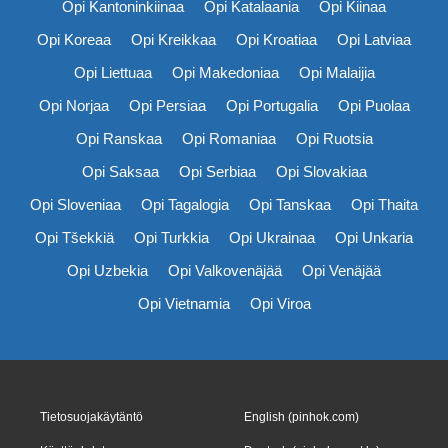
Opi Kantoninkiinaa
Opi Katalaania
Opi Kiinaa
Opi Koreaa
Opi Kreikkaa
Opi Kroatiaa
Opi Latviaa
Opi Liettuaa
Opi Makedoniaa
Opi Malaijia
Opi Norjaa
Opi Persiaa
Opi Portugalia
Opi Puolaa
Opi Ranskaa
Opi Romaniaa
Opi Ruotsia
Opi Saksaa
Opi Serbiaa
Opi Slovakiaa
Opi Sloveniaa
Opi Tagalogia
Opi Tanskaa
Opi Thaita
Opi Tšekkiä
Opi Turkkia
Opi Ukrainaa
Opi Unkaria
Opi Uzbekia
Opi Valkovenäjää
Opi Venäjää
Opi Vietnamia
Opi Viroa
Tietosuojakäytäntö
English (pinhok.com)