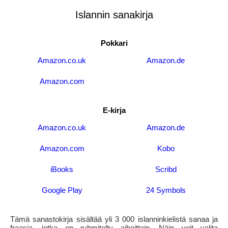
Islannin sanakirja
Pokkari
Amazon.co.uk
Amazon.de
Amazon.com
E-kirja
Amazon.co.uk
Amazon.de
Amazon.com
Kobo
iBooks
Scribd
Google Play
24 Symbols
Tämä sanastokirja sisältää yli 3 000 islanninkielistä sanaa ja
fraasia, jotka on ryhmitelty aiheittain. Näin voit valita