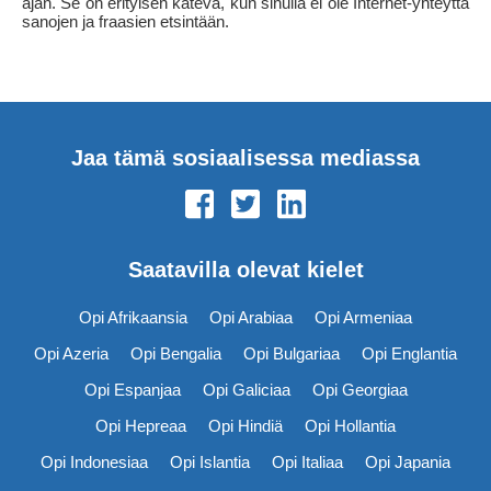
ajan. Se on erityisen kätevä, kun sinulla ei ole Internet-yhteyttä
sanojen ja fraasien etsintään.
Jaa tämä sosiaalisessa mediassa
Saatavilla olevat kielet
Opi Afrikaansia
Opi Arabiaa
Opi Armeniaa
Opi Azeria
Opi Bengalia
Opi Bulgariaa
Opi Englantia
Opi Espanjaa
Opi Galiciaa
Opi Georgiaa
Opi Hepreaa
Opi Hindiä
Opi Hollantia
Opi Indonesiaa
Opi Islantia
Opi Italiaa
Opi Japania