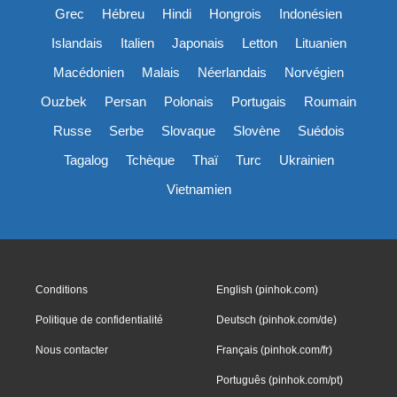
Grec
Hébreu
Hindi
Hongrois
Indonésien
Islandais
Italien
Japonais
Letton
Lituanien
Macédonien
Malais
Néerlandais
Norvégien
Ouzbek
Persan
Polonais
Portugais
Roumain
Russe
Serbe
Slovaque
Slovène
Suédois
Tagalog
Tchèque
Thaï
Turc
Ukrainien
Vietnamien
Conditions
English (pinhok.com)
Politique de confidentialité
Deutsch (pinhok.com/de)
Nous contacter
Français (pinhok.com/fr)
Português (pinhok.com/pt)