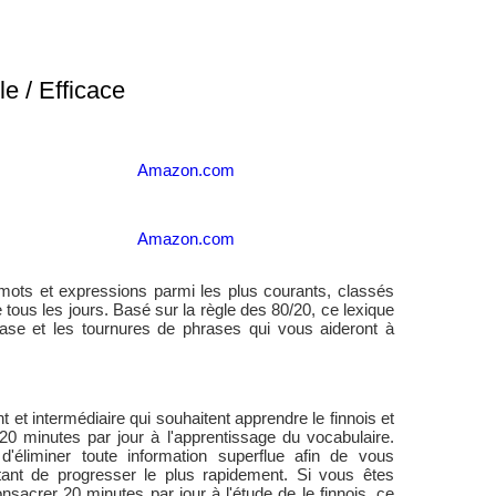
le / Efficace
Amazon.com
Amazon.com
mots et expressions parmi les plus courants, classés
 tous les jours. Basé sur la règle des 80/20, ce lexique
ase et les tournures de phrases qui vous aideront à
et intermédiaire qui souhaitent apprendre le finnois et
0 minutes par jour à l'apprentissage du vocabulaire.
d'éliminer toute information superflue afin de vous
ant de progresser le plus rapidement. Si vous êtes
nsacrer 20 minutes par jour à l'étude de le finnois, ce