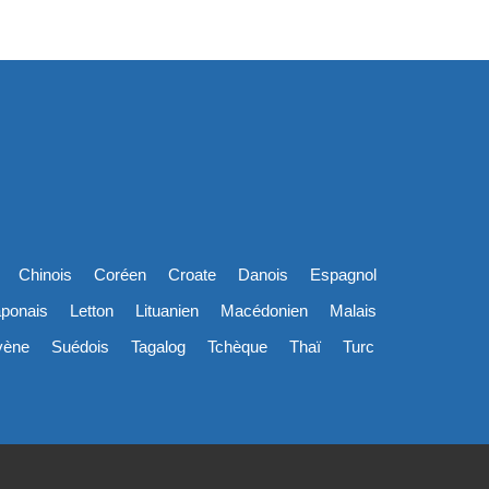
Chinois
Coréen
Croate
Danois
Espagnol
ponais
Letton
Lituanien
Macédonien
Malais
vène
Suédois
Tagalog
Tchèque
Thaï
Turc