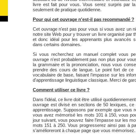
livre est fait pour vous. Vous serez surpris par 
seulement de pratique quotidienne.
Pour qui cet ouvrage n'est-il pas recommandé ?
Cet ouvrage n'est pas pour vous si vous avez un niv
notre site Web pour y trouver un livre organisé par
et donc idéal pour les apprenants plus avancés so
dans certains domaines.
Si vous recherchez un manuel complet vous perm
ouvrage n'est probablement pas non plus pour vous.
la grammaire et la prononciation, nous vous conse
prendre des cours de langue. Le point fort de ce li
vocabulaire de base, faisant l'impasse sur les inf
d'apprentissage linguistique classique. Merci de garde
Comment utiliser ce livre ?
Dans l'idéal, ce livre doit être utilisé quotidienneme
ouvrage est divisé en sections de 50 lexiques, c
apprentissage. Supposons par exemple que vous ré
vous avez mémorisé les mots 101 à 150, vous po
jour suivant, vous pouvez faire l'impasse sur les m
mots 151 à 250. Vous progresserez ainsi pas à pas
s’amélioreront à chaque page que vous mémorisez.