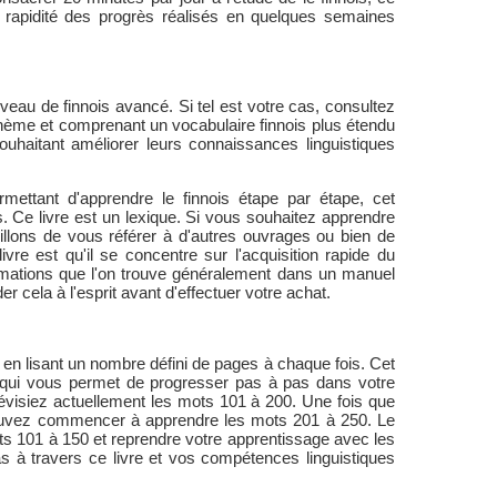
la rapidité des progrès réalisés en quelques semaines
eau de finnois avancé. Si tel est votre cas, consultez
 thème et comprenant un vocabulaire finnois plus étendu
uhaitant améliorer leurs connaissances linguistiques
ettant d'apprendre le finnois étape par étape, cet
 Ce livre est un lexique. Si vous souhaitez apprendre
illons de vous référer à d'autres ouvrages ou bien de
vre est qu'il se concentre sur l'acquisition rapide du
ormations que l'on trouve généralement dans un manuel
r cela à l'esprit avant d'effectuer votre achat.
nt en lisant un nombre défini de pages à chaque fois. Cet
e qui vous permet de progresser pas à pas dans votre
visiez actuellement les mots 101 à 200. Une fois que
uvez commencer à apprendre les mots 201 à 250. Le
ots 101 à 150 et reprendre votre apprentissage avec les
 à travers ce livre et vos compétences linguistiques