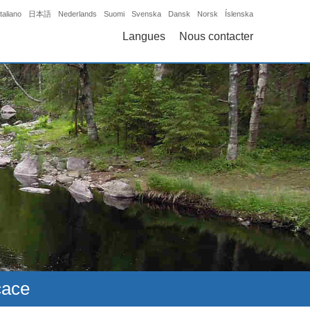
Italiano
日本語
Nederlands
Suomi
Svenska
Dansk
Norsk
Íslenska
Langues
Nous contacter
cace