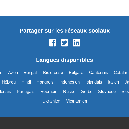
Partager sur les réseaux sociaux
Langues disponibles
en
Azéri
Bengali
Biélorusse
Bulgare
Cantonais
Catalan
Hébreu
Hindi
Hongrois
Indonésien
Islandais
Italien
Ja
lonais
Portugais
Roumain
Russe
Serbe
Slovaque
Slo
Ukrainien
Vietnamien